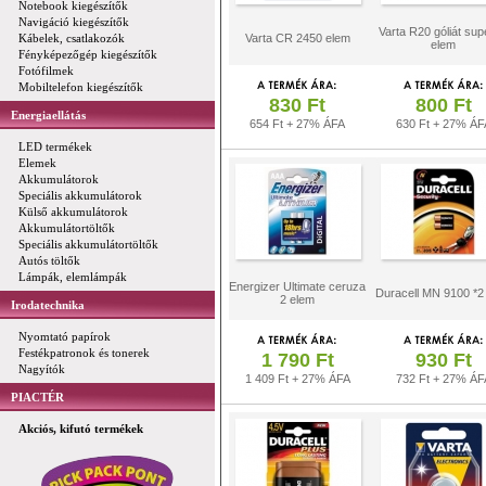
Notebook kiegészítők
Navigáció kiegészítők
Varta R20 góliát supe
Kábelek, csatlakozók
Varta CR 2450 elem
elem
Fényképezőgép kiegészítők
Fotófilmek
Mobiltelefon kiegészítők
830 Ft
800 Ft
Energiaellátás
654 Ft + 27% ÁFA
630 Ft + 27% ÁF
LED termékek
Elemek
Akkumulátorok
Speciális akkumulátorok
Külső akkumulátorok
Akkumulátortöltők
Speciális akkumulátortöltők
Autós töltők
Lámpák, elemlámpák
Energizer Ultimate ceruza
Duracell MN 9100 *2
2 elem
Irodatechnika
Nyomtató papírok
Festékpatronok és tonerek
1 790 Ft
930 Ft
Nagyítók
1 409 Ft + 27% ÁFA
732 Ft + 27% ÁF
PIACTÉR
Akciós, kifutó termékek