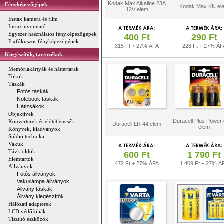
Kodak Max Alkaline 23A
Fényképezőgépek
Kodak Max KN el
12V elem
Instax kamera és film
Instax nyomtató
Egyszer használatos fényképezőgépek
400 Ft
290 Ft
Fixfókuszos fényképezőgépek
315 Ft + 27% ÁFA
228 Ft + 27% ÁF
Kiegészítők, tartozékok
Memóriakártyák és háttértárak
Tokok
Táskák
Fotós táskák
Notebook táskák
Hátizsákok
Objektívek
Duracell Plus Power g
Konverterek és előtétlencsék
Duracell LR 44 elem
elem
Könyvek, kiadványok
Stúdió technika
Vakuk
Távkioldók
600 Ft
1 790 Ft
Elemtartók
472 Ft + 27% ÁFA
1 409 Ft + 27% Á
Állványok
Fotós állványok
Vaku/lámpa állványok
Állvány táskák
Állvány kiegészítők
Hálózati adapterek
LCD védőfóliák
Tisztító eszközök