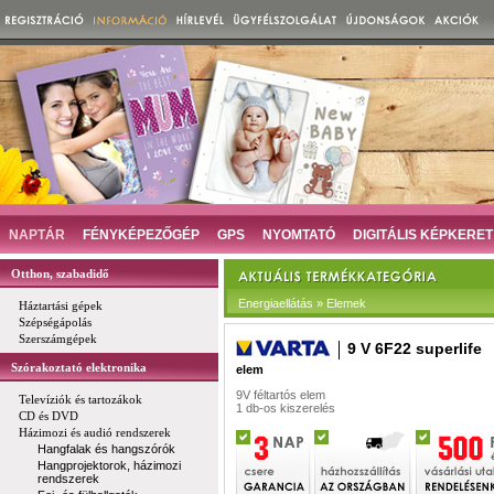
NAPTÁR
FÉNYKÉPEZŐGÉP
GPS
NYOMTATÓ
DIGITÁLIS KÉPKERET
Otthon, szabadidő
Energiaellátás » Elemek
Háztartási gépek
Szépségápolás
Szerszámgépek
9 V 6F22 superlife
Szórakoztató elektronika
elem
9V féltartós elem
Televíziók és tartozákok
1 db-os kiszerelés
CD és DVD
Házimozi és audió rendszerek
Hangfalak és hangszórók
Hangprojektorok, házimozi
rendszerek