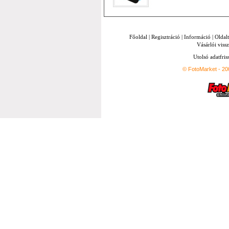
Főoldal
|
Regisztráció
|
Információ
|
Oldal
Vásárlói vissz
Utolsó adatfris
© FotoMarket - 2