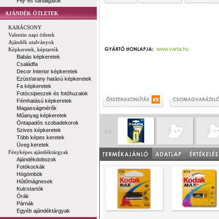
Fej- és fülhallgatók
AJÁNDÉK ÖTLETEK
KARÁCSONY
Valentin napi ötletek
Ajándék utalványok
www.varta.hu
Képkeretek, képtartók
Babás képkeretek
Családfa
Decor Interior képkeretek
Ezüst/arany hatású képkeretek
Fa képkeretek
Fotócsipeszek és fotóhuzalok
Fémhatású képkeretek
Magasságmérők
Műanyag képkeretek
Öntapadós szobadekorok
Szives képkeretek
Több képes keretek
Üveg keretek
Fényképes ajándéktárgyak
Ajándékdobozok
Fotókockák
Hógömbök
Hűtőmágnesek
Kulcstartók
Órák
Párnák
Egyéb ajándéktárgyak