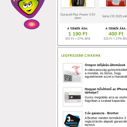
Duracell Plus Power 4.5V
Varta CR 2025 el
elem
1 190 Ft
400 Ft
937 Ft + 27% ÁFA
315 Ft + 27% ÁF
Oregon időjárás-állomások
A változatosság gyönyörködtet,
a mondás, és biztos, hogy
egyetértenek ezzel a Hamánál 
Hogyan bővíthető az iPhon
tárhelye?
Gyors megoldás arra az esetr
fogyóban a szabad kapacitás.
3 év garancia - Brother
A Brother minden termékére 3
regisztráción alapuló garanciát
biztosít.