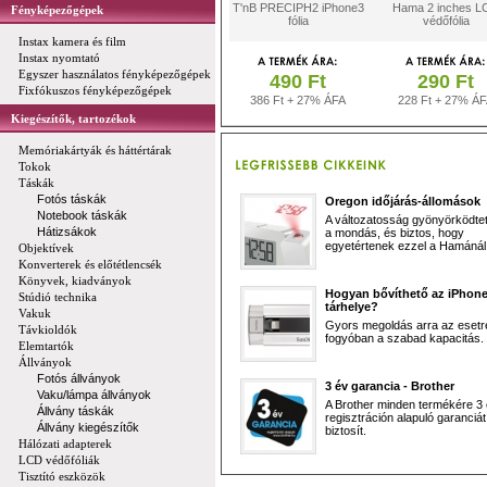
T'nB PRECIPH2 iPhone3
Hama 2 inches L
Fényképezőgépek
fólia
védőfólia
Instax kamera és film
Instax nyomtató
Egyszer használatos fényképezőgépek
490 Ft
290 Ft
Fixfókuszos fényképezőgépek
386 Ft + 27% ÁFA
228 Ft + 27% Á
Kiegészítők, tartozékok
Memóriakártyák és háttértárak
Tokok
Táskák
Fotós táskák
Oregon időjárás-állomások
Notebook táskák
A változatosság gyönyörködtet,
Hátizsákok
a mondás, és biztos, hogy
egyetértenek ezzel a Hamánál 
Objektívek
Konverterek és előtétlencsék
Könyvek, kiadványok
Hogyan bővíthető az iPhon
Stúdió technika
tárhelye?
Vakuk
Gyors megoldás arra az esetr
Távkioldók
fogyóban a szabad kapacitás.
Elemtartók
Állványok
Fotós állványok
3 év garancia - Brother
Vaku/lámpa állványok
A Brother minden termékére 3
Állvány táskák
regisztráción alapuló garanciát
Állvány kiegészítők
biztosít.
Hálózati adapterek
LCD védőfóliák
Tisztító eszközök