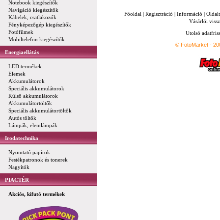
Notebook kiegészítők
Navigáció kiegészítők
Főoldal
|
Regisztráció
|
Információ
|
Oldal
Kábelek, csatlakozók
Vásárlói vissz
Fényképezőgép kiegészítők
Fotófilmek
Utolsó adatfris
Mobiltelefon kiegészítők
© FotoMarket - 2
Energiaellátás
LED termékek
Elemek
Akkumulátorok
Speciális akkumulátorok
Külső akkumulátorok
Akkumulátortöltők
Speciális akkumulátortöltők
Autós töltők
Lámpák, elemlámpák
Irodatechnika
Nyomtató papírok
Festékpatronok és tonerek
Nagyítók
PIACTÉR
Akciós, kifutó termékek