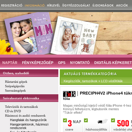
NAPTÁR
FÉNYKÉPEZŐGÉP
GPS
NYOMTATÓ
DIGITÁLIS KÉPKERET
Otthon, szabadidő
Kiegészítők, tartozékok » LCD védőfóliák
Háztartási gépek
Szépségápolás
Szerszámgépek
PRECIPH4V2 iPhone4 tük
Szórakoztató elektronika
fólia
Magas minőségű kijelző védő fólia iPhone 4-hez
Televíziók és tartozákok
Könnyű felhelyezni, légbuborék mentes
CD és DVD
"Tükör effekt"
Házimozi és audió rendszerek
Hangfalak és hangszórók
Hangprojektorok, házimozi
rendszerek