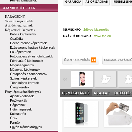
Fej- és fülhallgatók
AJÁNDÉK ÖTLETEK
KARÁCSONY
Valentin napi ötletek
Ajándék utalványok
2db-os kiszerelés
Képkeretek, képtartók
Babás képkeretek
www.tnb.eu
Családfa
Decor Interior képkeretek
Ezüst/arany hatású képkeretek
Fa képkeretek
Fotócsipeszek és fotóhuzalok
Fémhatású képkeretek
Magasságmérők
Műanyag képkeretek
Öntapadós szobadekorok
Szives képkeretek
Több képes keretek
Üveg keretek
Fényképes ajándéktárgyak
Ajándékdobozok
Fotókockák
Hógömbök
Hűtőmágnesek
Kulcstartók
Órák
Párnák
Egyéb ajándéktárgyak