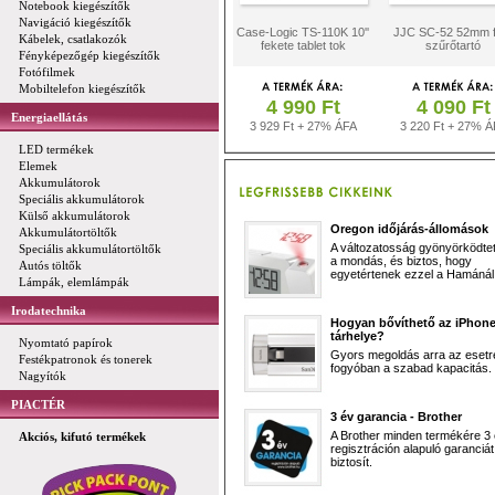
Notebook kiegészítők
Navigáció kiegészítők
Case-Logic TS-110K 10''
JJC SC-52 52mm 
Kábelek, csatlakozók
fekete tablet tok
szűrőtartó
Fényképezőgép kiegészítők
Fotófilmek
Mobiltelefon kiegészítők
4 990 Ft
4 090 Ft
Energiaellátás
3 929 Ft + 27% ÁFA
3 220 Ft + 27% Á
LED termékek
Elemek
Akkumulátorok
Speciális akkumulátorok
Külső akkumulátorok
Oregon időjárás-állomások
Akkumulátortöltők
A változatosság gyönyörködtet,
Speciális akkumulátortöltők
a mondás, és biztos, hogy
Autós töltők
egyetértenek ezzel a Hamánál 
Lámpák, elemlámpák
Irodatechnika
Hogyan bővíthető az iPhon
tárhelye?
Nyomtató papírok
Gyors megoldás arra az esetr
Festékpatronok és tonerek
fogyóban a szabad kapacitás.
Nagyítók
PIACTÉR
3 év garancia - Brother
A Brother minden termékére 3
Akciós, kifutó termékek
regisztráción alapuló garanciát
biztosít.