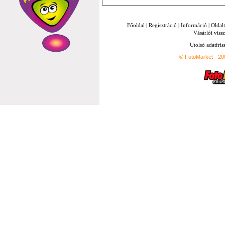
Főoldal
|
Regisztráció
|
Információ
|
Oldal
Vásárlói vissz
Utolsó adatfris
© FotoMarket - 2