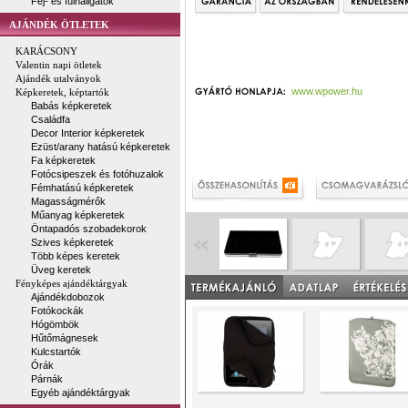
Fej- és fülhallgatók
AJÁNDÉK ÖTLETEK
KARÁCSONY
Valentin napi ötletek
Ajándék utalványok
www.wpower.hu
Képkeretek, képtartók
Babás képkeretek
Családfa
Decor Interior képkeretek
Ezüst/arany hatású képkeretek
Fa képkeretek
Fotócsipeszek és fotóhuzalok
Fémhatású képkeretek
Magasságmérők
Műanyag képkeretek
Öntapadós szobadekorok
Szives képkeretek
Több képes keretek
Üveg keretek
Fényképes ajándéktárgyak
Ajándékdobozok
Fotókockák
Hógömbök
Hűtőmágnesek
Kulcstartók
Órák
Párnák
Egyéb ajándéktárgyak