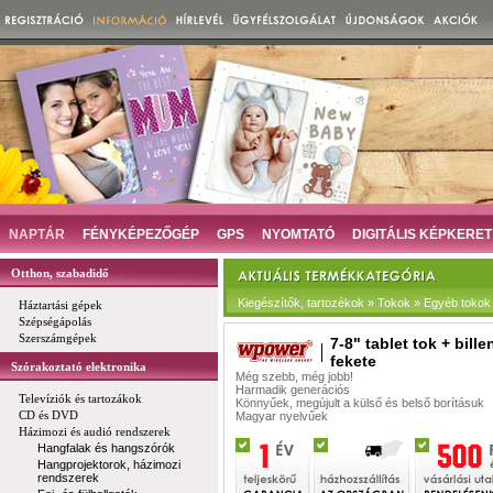
NAPTÁR
FÉNYKÉPEZŐGÉP
GPS
NYOMTATÓ
DIGITÁLIS KÉPKERET
Otthon, szabadidő
Kiegészítők, tartozékok » Tokok » Egyéb tokok
Háztartási gépek
Szépségápolás
Szerszámgépek
7-8" tablet tok + bille
fekete
Szórakoztató elektronika
Még szebb, még jobb!
Harmadik generációs
Televíziók és tartozákok
Könnyűek, megújult a külső és belső borításuk
CD és DVD
Magyar nyelvűek
Házimozi és audió rendszerek
Hangfalak és hangszórók
Hangprojektorok, házimozi
rendszerek