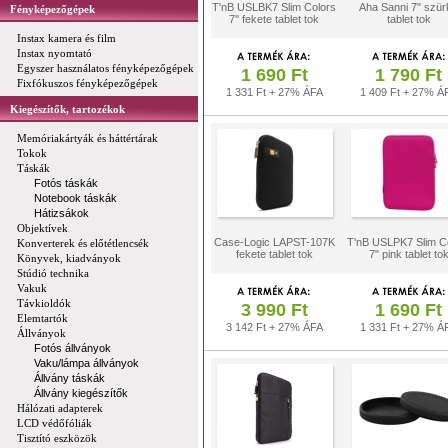
T'nB USLBK7 Slim Colors
Aha Sanni 7" szür
Fényképezőgépek
7'' fekete tablet tok
tablet tok
Instax kamera és film
Instax nyomtató
Egyszer használatos fényképezőgépek
1 690 Ft
1 790 Ft
Fixfókuszos fényképezőgépek
1 331 Ft + 27% ÁFA
1 409 Ft + 27% Á
Kiegészítők, tartozékok
Memóriakártyák és háttértárak
Tokok
Táskák
Fotós táskák
Notebook táskák
Hátizsákok
Objektívek
Case-Logic LAPST-107K
T'nB USLPK7 Slim C
Konverterek és előtétlencsék
fekete tablet tok
7" pink tablet to
Könyvek, kiadványok
Stúdió technika
Vakuk
Távkioldók
3 990 Ft
1 690 Ft
Elemtartók
3 142 Ft + 27% ÁFA
1 331 Ft + 27% Á
Állványok
Fotós állványok
Vaku/lámpa állványok
Állvány táskák
Állvány kiegészítők
Hálózati adapterek
LCD védőfóliák
Tisztító eszközök