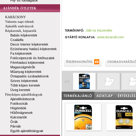
Fej- és fülhallgatók
AJÁNDÉK ÖTLETEK
KARÁCSONY
Valentin napi ötletek
Ajándék utalványok
2db-os kiszerelés
Képkeretek, képtartók
Babás képkeretek
www.duracell.com
Családfa
Decor Interior képkeretek
Ezüst/arany hatású képkeretek
Fa képkeretek
Fotócsipeszek és fotóhuzalok
Fémhatású képkeretek
Magasságmérők
Műanyag képkeretek
Öntapadós szobadekorok
Szives képkeretek
Több képes keretek
Üveg keretek
Fényképes ajándéktárgyak
Ajándékdobozok
Fotókockák
Hógömbök
Hűtőmágnesek
Kulcstartók
Órák
Párnák
Egyéb ajándéktárgyak