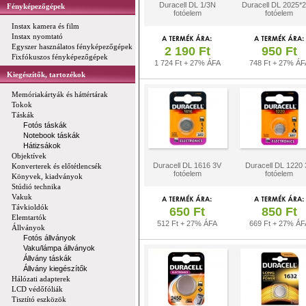
Duracell DL 1/3N
Duracell DL 2025*2
Fényképezőgépek
fotóelem
fotóelem
Instax kamera és film
Instax nyomtató
Egyszer használatos fényképezőgépek
2 190 Ft
950 Ft
Fixfókuszos fényképezőgépek
1 724 Ft + 27% ÁFA
748 Ft + 27% ÁF
Kiegészítők, tartozékok
Memóriakártyák és háttértárak
Tokok
Táskák
Fotós táskák
Notebook táskák
Hátizsákok
Objektívek
Duracell DL 1616 3V
Duracell DL 1220 
Konverterek és előtétlencsék
fotóelem
fotóelem
Könyvek, kiadványok
Stúdió technika
Vakuk
Távkioldók
650 Ft
850 Ft
Elemtartók
512 Ft + 27% ÁFA
669 Ft + 27% ÁF
Állványok
Fotós állványok
Vaku/lámpa állványok
Állvány táskák
Állvány kiegészítők
Hálózati adapterek
LCD védőfóliák
Tisztító eszközök