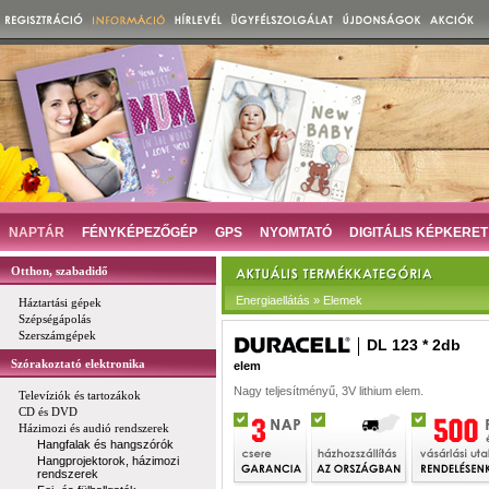
NAPTÁR
FÉNYKÉPEZŐGÉP
GPS
NYOMTATÓ
DIGITÁLIS KÉPKERET
Otthon, szabadidő
Energiaellátás » Elemek
Háztartási gépek
Szépségápolás
Szerszámgépek
DL 123 * 2db
Szórakoztató elektronika
elem
Nagy teljesítményű, 3V lithium elem.
Televíziók és tartozákok
CD és DVD
Házimozi és audió rendszerek
Hangfalak és hangszórók
Hangprojektorok, házimozi
rendszerek