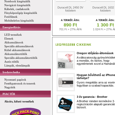
Notebook kiegészítők
Navigáció kiegészítők
Duracell DL 2450 3V
Duracell DL 1632
Kábelek, csatlakozók
fotóelem
fotóelem
Fényképezőgép kiegészítők
Fotófilmek
Mobiltelefon kiegészítők
890 Ft
1 300 Ft
Energiaellátás
701 Ft + 27% ÁFA
1 024 Ft + 27% Á
LED termékek
Elemek
Akkumulátorok
Speciális akkumulátorok
Külső akkumulátorok
Oregon időjárás-állomások
Akkumulátortöltők
A változatosság gyönyörködtet,
Speciális akkumulátortöltők
a mondás, és biztos, hogy
Autós töltők
egyetértenek ezzel a Hamánál 
Lámpák, elemlámpák
Irodatechnika
Hogyan bővíthető az iPhon
tárhelye?
Nyomtató papírok
Gyors megoldás arra az esetr
Festékpatronok és tonerek
fogyóban a szabad kapacitás.
Nagyítók
PIACTÉR
3 év garancia - Brother
A Brother minden termékére 3
Akciós, kifutó termékek
regisztráción alapuló garanciát
biztosít.