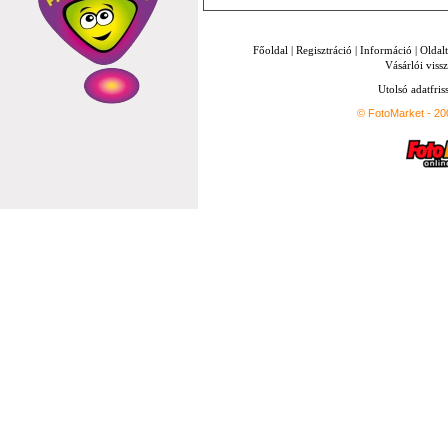
Főoldal
|
Regisztráció
|
Információ
|
Oldal
Vásárlói vissz
Utolsó adatfris
© FotoMarket - 2