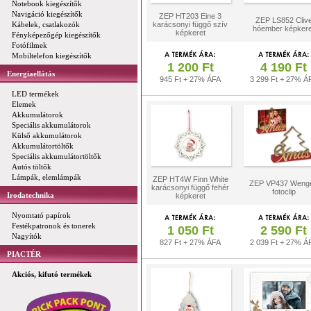
Notebook kiegészítők
Navigáció kiegészítők
ZEP HT203 Eine 3
ZEP LS852 Cliv
Kábelek, csatlakozók
karácsonyi függő szív
hóember képkere
képkeret
Fényképezőgép kiegészítők
Fotófilmek
Mobiltelefon kiegészítők
1 200 Ft
4 190 Ft
Energiaellátás
945 Ft + 27% ÁFA
3 299 Ft + 27% Á
LED termékek
Elemek
Akkumulátorok
Speciális akkumulátorok
Külső akkumulátorok
Akkumulátortöltők
Speciális akkumulátortöltők
Autós töltők
Lámpák, elemlámpák
ZEP HT4W Finn White
ZEP VP437 Weng
karácsonyi függő fehér
fotoclip
Irodatechnika
képkeret
Nyomtató papírok
Festékpatronok és tonerek
1 050 Ft
2 590 Ft
Nagyítók
827 Ft + 27% ÁFA
2 039 Ft + 27% Á
PIACTÉR
Akciós, kifutó termékek