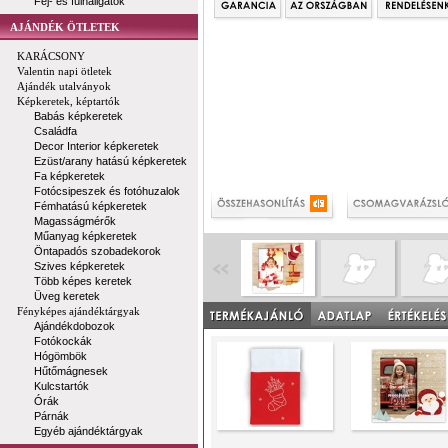
Fej- és fülhallgatók
AJÁNDÉK ÖTLETEK
KARÁCSONY
Valentin napi ötletek
Ajándék utalványok
Képkeretek, képtartók
Babás képkeretek
Családfa
Decor Interior képkeretek
Ezüst/arany hatású képkeretek
Fa képkeretek
Fotócsipeszek és fotóhuzalok
Fémhatású képkeretek
Magasságmérők
Műanyag képkeretek
Öntapadós szobadekorok
Szives képkeretek
Több képes keretek
Üveg keretek
Fényképes ajándéktárgyak
Ajándékdobozok
Fotókockák
Hógömbök
Hűtőmágnesek
Kulcstartók
Órák
Párnák
Egyéb ajándéktárgyak