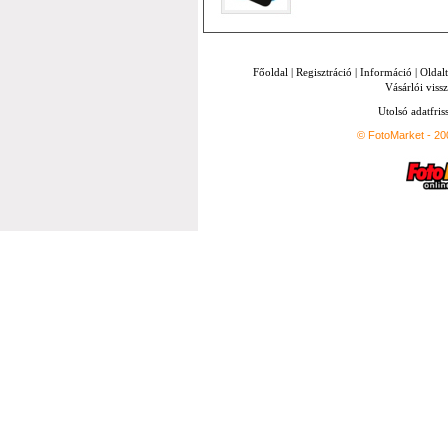
Főoldal
|
Regisztráció
|
Információ
|
Oldal
Vásárlói vissz
Utolsó adatfris
© FotoMarket - 2