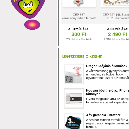
ZEP 66T
ZEP ZT4146 Zerm
karácsonyfadísz fenyőfa
10x15 képkeret
300 Ft
2 490 Ft
236 Ft + 27% ÁFA
1 961 Ft + 27% Á
Oregon időjárás-állomások
A változatosság gyönyörködtet,
a mondás, és biztos, hogy
egyetértenek ezzel a Hamánál 
Hogyan bővíthető az iPhon
tárhelye?
Gyors megoldás arra az esetr
fogyóban a szabad kapacitás.
3 év garancia - Brother
A Brother minden termékére 3
regisztráción alapuló garanciát
biztosít.