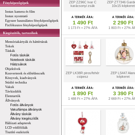
ZEP ZZ96C Ivar C
ZEP ZT7346 Gard
Fényképezőgépek
karácsonyi zsák
10x15 képkeret
Instax kamera és film
Instax nyomtató
Egyszer használatos fényképezőgépek
1 490 Ft
2 290 Ft
Fixfókuszos fényképezőgépek
1 173 Ft + 27% ÁFA
1 803 Ft + 27% Á
Kiegészítők, tartozékok
Memóriakártyák és háttértárak
Tokok
Táskák
Fotós táskák
Notebook táskák
Hátizsákok
Objektívek
ZEP LK38R piros/fehér
ZEP LS447 Alan
Konverterek és előtétlencsék
csipesz
képkeret
Könyvek, kiadványok
Stúdió technika
Vakuk
Távkioldók
1 890 Ft
3 390 Ft
Elemtartók
1 488 Ft + 27% ÁFA
2 669 Ft + 27% Á
Állványok
Fotós állványok
Vaku/lámpa állványok
Állvány táskák
Állvány kiegészítők
Hálózati adapterek
LCD védőfóliák
Tisztító eszközök