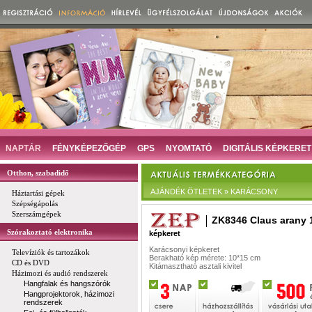
NAPTÁR
FÉNYKÉPEZŐGÉP
GPS
NYOMTATÓ
DIGITÁLIS KÉPKERET
Otthon, szabadidő
AJÁNDÉK ÖTLETEK » KARÁCSONY
Háztartási gépek
Szépségápolás
Szerszámgépek
ZK8346 Claus arany 
Szórakoztató elektronika
képkeret
Karácsonyi képkeret
Televíziók és tartozákok
Berakható kép mérete: 10*15 cm
CD és DVD
Kitámasztható asztali kivitel
Házimozi és audió rendszerek
Hangfalak és hangszórók
Hangprojektorok, házimozi
rendszerek