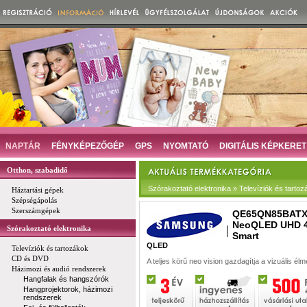
NAPTÁR
FÉNYKÉPEZŐGÉP
GPS
NYOMTATÓ
DIGITÁLIS KÉPKERET
Otthon, szabadidő
Szórakoztató elektronika » Televíziók és tartoz
Háztartási gépek
Szépségápolás
Szerszámgépek
QE65QN85BAT
NeoQLED UHD 
Szórakoztató elektronika
Smart
QLED
Televíziók és tartozákok
CD és DVD
A teljes körű neo vision gazdagítja a vizuális él
Házimozi és audió rendszerek
Hangfalak és hangszórók
Hangprojektorok, házimozi
rendszerek