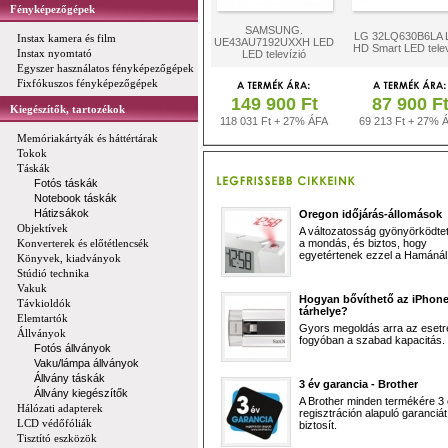
Fényképezőgépek
SAMSUNG.
LG 32LQ630B6LA 
Instax kamera és film
UE43AU7192UXXH LED
HD Smart LED telev
Instax nyomtató
LED televízió
Egyszer használatos fényképezőgépek
Fixfókuszos fényképezőgépek
149 900 Ft
87 900 F
Kiegészítők, tartozékok
118 031 Ft + 27% ÁFA
69 213 Ft + 27% 
Memóriakártyák és háttértárak
Tokok
Táskák
Fotós táskák
Notebook táskák
Hátizsákok
Oregon időjárás-állomások
Objektívek
A változatosság gyönyörködtet,
Konverterek és előtétlencsék
a mondás, és biztos, hogy
egyetértenek ezzel a Hamánál 
Könyvek, kiadványok
Stúdió technika
Vakuk
Hogyan bővíthető az iPhon
Távkioldók
tárhelye?
Elemtartók
Gyors megoldás arra az esetr
Állványok
fogyóban a szabad kapacitás.
Fotós állványok
Vaku/lámpa állványok
Állvány táskák
3 év garancia - Brother
Állvány kiegészítők
A Brother minden termékére 3
Hálózati adapterek
regisztráción alapuló garanciát
LCD védőfóliák
biztosít.
Tisztító eszközök