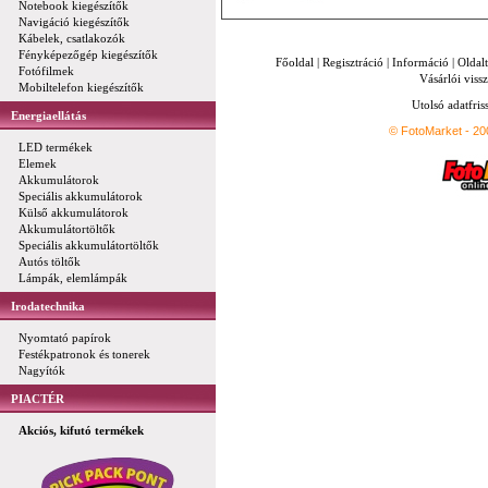
Notebook kiegészítők
Navigáció kiegészítők
Kábelek, csatlakozók
Fényképezőgép kiegészítők
Főoldal
|
Regisztráció
|
Információ
|
Oldal
Fotófilmek
Vásárlói vissz
Mobiltelefon kiegészítők
Utolsó adatfris
Energiaellátás
© FotoMarket - 2
LED termékek
Elemek
Akkumulátorok
Speciális akkumulátorok
Külső akkumulátorok
Akkumulátortöltők
Speciális akkumulátortöltők
Autós töltők
Lámpák, elemlámpák
Irodatechnika
Nyomtató papírok
Festékpatronok és tonerek
Nagyítók
PIACTÉR
Akciós, kifutó termékek