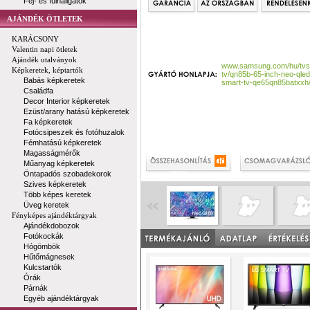
Fej- és fülhallgatók
AJÁNDÉK ÖTLETEK
KARÁCSONY
Valentin napi ötletek
Ajándék utalványok
www.samsung.com/hu/tvs/
Képkeretek, képtartók
tv/qn85b-65-inch-neo-qled
Babás képkeretek
smart-tv-qe65qn85batxxh
Családfa
Decor Interior képkeretek
Ezüst/arany hatású képkeretek
Fa képkeretek
Fotócsipeszek és fotóhuzalok
Fémhatású képkeretek
Magasságmérők
Műanyag képkeretek
Öntapadós szobadekorok
Szives képkeretek
Több képes keretek
Üveg keretek
Fényképes ajándéktárgyak
Ajándékdobozok
Fotókockák
Hógömbök
Hűtőmágnesek
Kulcstartók
Órák
Párnák
Egyéb ajándéktárgyak