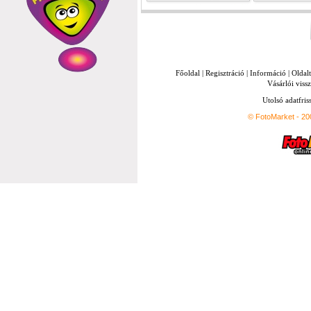
Főoldal
|
Regisztráció
|
Információ
|
Oldal
Vásárlói vissz
Utolsó adatfris
© FotoMarket - 2