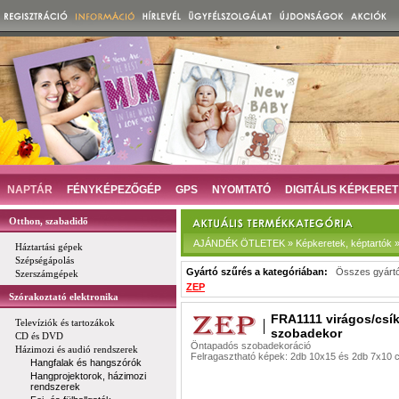
NAPTÁR
FÉNYKÉPEZŐGÉP
GPS
NYOMTATÓ
DIGITÁLIS KÉPKERET
Otthon, szabadidő
AJÁNDÉK ÖTLETEK » Képkeretek, képtartók 
Háztartási gépek
Szépségápolás
Gyártó szűrés a kategóriában:
Összes gyárt
Szerszámgépek
ZEP
Szórakoztató elektronika
FRA1111 virágos/csí
Televíziók és tartozákok
szobadekor
CD és DVD
Öntapadós szobadekoráció
Házimozi és audió rendszerek
Felragasztható képek: 2db 10x15 és 2db 7x10 
Hangfalak és hangszórók
Hangprojektorok, házimozi
rendszerek