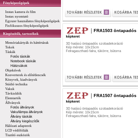
Fényképezőgépek
Instax kamera és film
Instax nyomtató
Egyszer használatos fényképezőgépek
Fixfókuszos fényképezőgépek
FRA1503 öntapadós
Kiegészítők, tartozékok
képkeret
Memóriakártyák és háttértárak
3D hatású öntapadós szobadekoráció
Tokok
Kép mérete: 10x15cm
Felragasztható falra, tükörre, bútorra
Táskák
Fotós táskák
Notebook táskák
Hátizsákok
Objektívek
Konverterek és előtétlencsék
Könyvek, kiadványok
Stúdió technika
Vakuk
Távkioldók
FRA1507 öntapadós
Elemtartók
képkeret
Állványok
Fotós állványok
3D hatású öntapadós szobadekoráció
Vaku/lámpa állványok
Kép mérete: 10x15cm
Felragasztható falra, tükörre, bútorra
Állvány táskák
Állvány kiegészítők
Hálózati adapterek
LCD védőfóliák
Tisztító eszközök