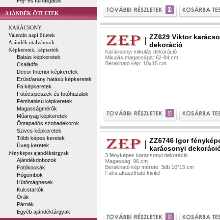
Fej- és fülhallgatók
AJÁNDÉK ÖTLETEK
KARÁCSONY
Valentin napi ötletek
ZZ629 Viktor karácso
Ajándék utalványok
dekoráció
Képkeretek, képtartók
Karácsonyi mikulás dekoráció
Babás képkeretek
Mikulás magassága: 62-84 cm
Berakható kép: 10x15 cm
Családfa
Decor Interior képkeretek
Ezüst/arany hatású képkeretek
Fa képkeretek
Fotócsipeszek és fotóhuzalok
Fémhatású képkeretek
Magasságmérők
Műanyag képkeretek
Öntapadós szobadekorok
Szives képkeretek
Több képes keretek
ZZ6746 Igor fénykép
Üveg keretek
karácsonyi dekoráci
Fényképes ajándéktárgyak
3 fényképes karácsonyi dekoráció
Ajándékdobozok
Magasság: 96 cm
Berakható kép mérete: 3db 10*15 cm
Fotókockák
Falra akasztható kivitel
Hógömbök
Hűtőmágnesek
Kulcstartók
Órák
Párnák
Egyéb ajándéktárgyak