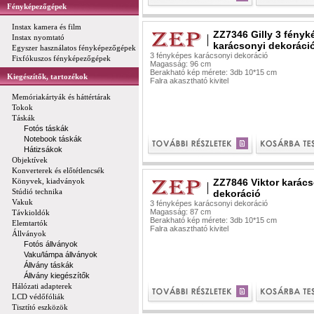
Fényképezőgépek
Instax kamera és film
ZZ7346 Gilly 3 fényk
Instax nyomtató
karácsonyi dekoráci
Egyszer használatos fényképezőgépek
3 fényképes karácsonyi dekoráció
Fixfókuszos fényképezőgépek
Magasság: 96 cm
Berakható kép mérete: 3db 10*15 cm
Kiegészítők, tartozékok
Falra akasztható kivitel
Memóriakártyák és háttértárak
Tokok
Táskák
Fotós táskák
Notebook táskák
Hátizsákok
Objektívek
Konverterek és előtétlencsék
Könyvek, kiadványok
ZZ7846 Viktor karác
Stúdió technika
dekoráció
Vakuk
3 fényképes karácsonyi dekoráció
Magasság: 87 cm
Távkioldók
Berakható kép mérete: 3db 10*15 cm
Elemtartók
Falra akasztható kivitel
Állványok
Fotós állványok
Vaku/lámpa állványok
Állvány táskák
Állvány kiegészítők
Hálózati adapterek
LCD védőfóliák
Tisztító eszközök