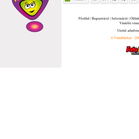
Főoldal
|
Regisztráció
|
Információ
|
Oldal
Vásárlói vissz
Utolsó adatfris
© FotoMarket - 2