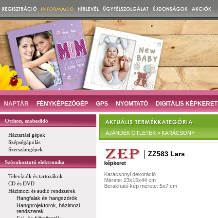
NAPTÁR
FÉNYKÉPEZŐGÉP
GPS
NYOMTATÓ
DIGITÁLIS KÉPKERET
Otthon, szabadidő
AJÁNDÉK ÖTLETEK » KARÁCSONY
Háztartási gépek
Szépségápolás
Szerszámgépek
ZZ583 Lars
Szórakoztató elektronika
képkeret
Karácsonyi dekoráció
Televíziók és tartozákok
Mérete: 23x15x44 cm
CD és DVD
Berakható kép mérete: 5x7 cm
Házimozi és audió rendszerek
Hangfalak és hangszórók
Hangprojektorok, házimozi
rendszerek