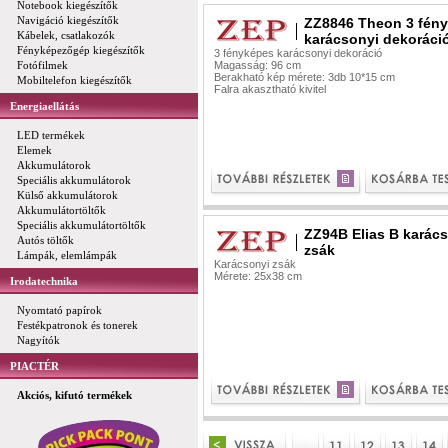
Notebook kiegészítők
Navigáció kiegészítők
ZZ8846 Theon 3 fén
Kábelek, csatlakozók
karácsonyi dekoráci
Fényképezőgép kiegészítők
3 fényképes karácsonyi dekoráció
Fotófilmek
Magasság: 96 cm
Berakható kép mérete: 3db 10*15 cm
Mobiltelefon kiegészítők
Falra akasztható kivitel
Energiaellátás
LED termékek
Elemek
Akkumulátorok
Speciális akkumulátorok
Külső akkumulátorok
Akkumulátortöltők
Speciális akkumulátortöltők
ZZ94B Elias B karác
Autós töltők
zsák
Lámpák, elemlámpák
Karácsonyi zsák
Mérete: 25x38 cm
Irodatechnika
Nyomtató papírok
Festékpatronok és tonerek
Nagyítók
PIACTÉR
Akciós, kifutó termékek