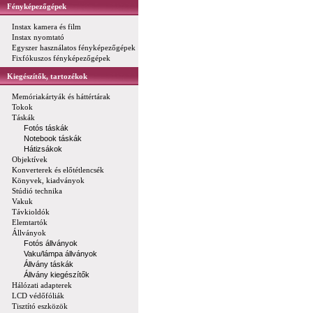
Fényképezőgépek
Instax kamera és film
Instax nyomtató
Egyszer használatos fényképezőgépek
Fixfókuszos fényképezőgépek
Kiegészítők, tartozékok
Memóriakártyák és háttértárak
Tokok
Táskák
Fotós táskák
Notebook táskák
Hátizsákok
Objektívek
Konverterek és előtétlencsék
Könyvek, kiadványok
Stúdió technika
Vakuk
Távkioldók
Elemtartók
Állványok
Fotós állványok
Vaku/lámpa állványok
Állvány táskák
Állvány kiegészítők
Hálózati adapterek
LCD védőfóliák
Tisztító eszközök