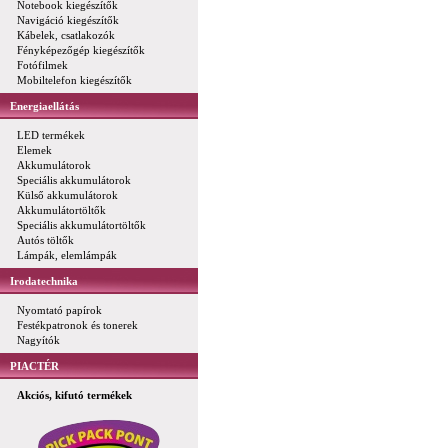
Notebook kiegészítők
Navigáció kiegészítők
Kábelek, csatlakozók
Fényképezőgép kiegészítők
Fotófilmek
Mobiltelefon kiegészítők
Energiaellátás
LED termékek
Elemek
Akkumulátorok
Speciális akkumulátorok
Külső akkumulátorok
Akkumulátortöltők
Speciális akkumulátortöltők
Autós töltők
Lámpák, elemlámpák
Irodatechnika
Nyomtató papírok
Festékpatronok és tonerek
Nagyítók
PIACTÉR
Akciós, kifutó termékek