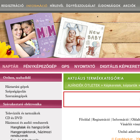
NAPTÁR
FÉNYKÉPEZŐGÉP
GPS
NYOMTATÓ
DIGITÁLIS KÉPKERET
Otthon, szabadidő
AJÁNDÉK ÖTLETEK » Képkeretek, képtartók »
Háztartási gépek
Szépségápolás
Szerszámgépek
Szórakoztató elektronika
Televíziók és tartozákok
CD és DVD
Főoldal
|
Regisztráció
|
Információ
|
Oldal
Házimozi és audió rendszerek
Vásárlói vissz
Hangfalak és hangszórók
Utolsó adatfris
Hangprojektorok, házimozi
rendszerek
© FotoMarket - 2