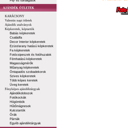
Fej- és fülhallgatók
AJÁNDÉK ÖTLETEK
KARÁCSONY
Valentin napi ötletek
Ajándék utalványok
Képkeretek, képtartók
Babás képkeretek
Családfa
Decor Interior képkeretek
Ezüst/arany hatású képkeretek
Fa képkeretek
Fotócsipeszek és fotóhuzalok
Fémhatású képkeretek
Magasságmérők
Műanyag képkeretek
Öntapadós szobadekorok
Szives képkeretek
Több képes keretek
Üveg keretek
Fényképes ajándéktárgyak
Ajándékdobozok
Fotókockák
Hógömbök
Hűtőmágnesek
Kulcstartók
Órák
Párnák
Egyéb ajándéktárgyak