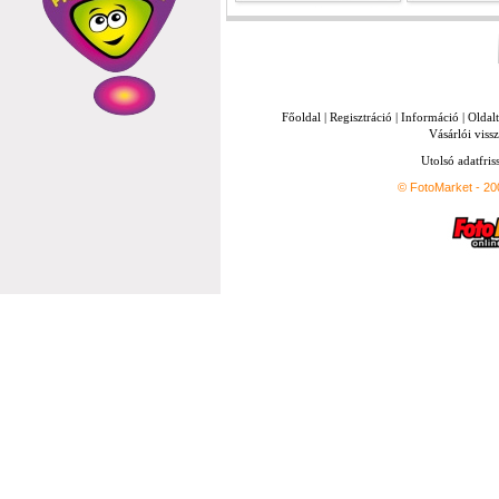
Főoldal
|
Regisztráció
|
Információ
|
Oldal
Vásárlói vissz
Utolsó adatfris
© FotoMarket - 2