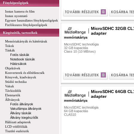
Fényképezőgépek
Instax kamera és film
Instax nyomtató
Egyszer használatos fényképezőgépek
Fixfókuszos fényképezőgépek
MicroSDHC 32GB CL
Kiegészítők, tartozékok
adapter
memóriakártya
Memóriakártyák és háttértárak
MicroSDHC technológia
Tokok
32 GB kapacitás
Táskák
Class 10 (10 MB/sec)
Fotós táskák
Notebook táskák
Hátizsákok
Objektívek
Konverterek és előtétlencsék
Könyvek, kiadványok
Stúdió technika
Vakuk
Távkioldók
MicroSDHC 64GB CL
Elemtartók
adapter
Állványok
memóriakártya
Fotós állványok
MicroSDXC technológia
Vaku/lámpa állványok
64 GB kapacitás
Állvány táskák
CLAS10
Állvány kiegészítők
Hálózati adapterek
LCD védőfóliák
Tisztító eszközök