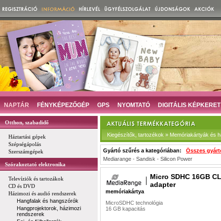
NAPTÁR
FÉNYKÉPEZŐGÉP
GPS
NYOMTATÓ
DIGITÁLIS KÉPKERET
Otthon, szabadidő
Kiegészítők, tartozékok » Memóriakártyák és há
Háztartási gépek
Szépségápolás
Gyártó szűrés a kategóriában:
Összes gyárt
Szerszámgépek
Mediarange
-
Sandisk
-
Silicon Power
Szórakoztató elektronika
Micro SDHC 16GB CL
Televíziók és tartozákok
adapter
CD és DVD
memóriakártya
Házimozi és audió rendszerek
Hangfalak és hangszórók
MicroSDHC technológia
Hangprojektorok, házimozi
16 GB kapacitás
rendszerek