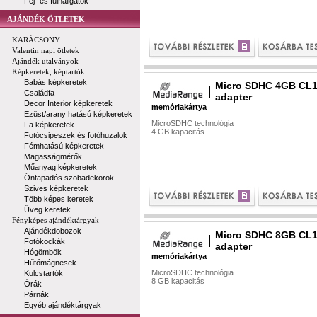
Fej- és fülhallgatók
AJÁNDÉK ÖTLETEK
KARÁCSONY
Valentin napi ötletek
Ajándék utalványok
Képkeretek, képtartók
Babás képkeretek
Micro SDHC 4GB CL1
Családfa
adapter
Decor Interior képkeretek
memóriakártya
Ezüst/arany hatású képkeretek
MicroSDHC technológia
Fa képkeretek
4 GB kapacitás
Fotócsipeszek és fotóhuzalok
Fémhatású képkeretek
Magasságmérők
Műanyag képkeretek
Öntapadós szobadekorok
Szives képkeretek
Több képes keretek
Üveg keretek
Fényképes ajándéktárgyak
Ajándékdobozok
Micro SDHC 8GB CL1
Fotókockák
adapter
Hógömbök
memóriakártya
Hűtőmágnesek
MicroSDHC technológia
Kulcstartók
8 GB kapacitás
Órák
Párnák
Egyéb ajándéktárgyak