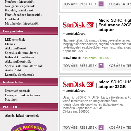
Notebook kiegészítők
Navigáció kiegészítők
Kábelek, csatlakozók
Fényképezőgép kiegészítők
Fotófilmek
Micro SDHC Hig
Mobiltelefon kiegészítők
Endurance 32G
adapter
Energiaellátás
memóriakártya
LED termékek
Nagymértékű, folyamatos igénybevételre terve
Elemek
Megfigyelőeszközökben, rögzítő berendezések
távfelügyeleti eszközökben való használatra opt
Akkumulátorok
Kapacitás: 32GB
Speciális akkumulátorok
Külső akkumulátorok
cikkszám: 183565
Akkumulátortöltők
Speciális akkumulátortöltők
Autós töltők
Lámpák, elemlámpák
micro SDHC UHS
Irodatechnika
adapter 32GB
Nyomtató papírok
memóriakártya
Festékpatronok és tonerek
Utra microSDHC ™ UHS-I kártya tökéletes a Fu
Nagyítók
videó felvételéhez és megtekintéséhez
Ideális okostelefonokhoz és táblagépekhez
PIACTÉR
Memória kapacitása: 32 GB
Cikkszám: 186500
Akciós, kifutó termékek