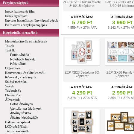
ZEP XC23B Tolosa fekete
Falc BB52133042 k
Fényképezőgépek
8*10*15 képkeret
3*10*15 képkere
Instax kamera és film
Instax nyomtató
Egyszer használatos fényképezőgépek
5 790 Ft
3 990 Ft
Fixfókuszos fényképezőgépek
4 559 Ft + 27% ÁFA
3 142 Ft + 27% Á
Kiegészítők, tartozékok
Memóriakártyák és háttértárak
Tokok
Táskák
Fotós táskák
Notebook táskák
Hátizsákok
Objektívek
ZEP XB28 Badalona 6Q
ZEP GX66 Family
Konverterek és előtétlencsék
képkeret
képkeret
Könyvek, kiadványok
Stúdió technika
Vakuk
Távkioldók
4 290 Ft
2 990 Ft
Elemtartók
3 378 Ft + 27% ÁFA
2 354 Ft + 27% Á
Állványok
Fotós állványok
Vaku/lámpa állványok
Állvány táskák
Állvány kiegészítők
Hálózati adapterek
LCD védőfóliák
Tisztító eszközök