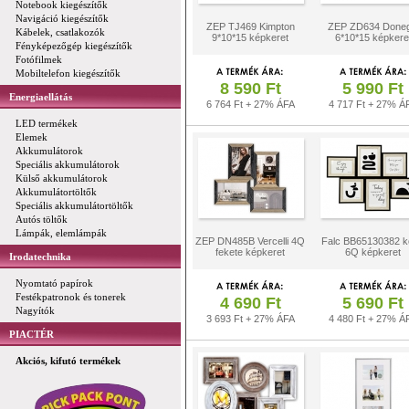
Notebook kiegészítők
Navigáció kiegészítők
ZEP TJ469 Kimpton
ZEP ZD634 Doneg
Kábelek, csatlakozók
9*10*15 képkeret
6*10*15 képkere
Fényképezőgép kiegészítők
Fotófilmek
Mobiltelefon kiegészítők
8 590 Ft
5 990 Ft
Energiaellátás
6 764 Ft + 27% ÁFA
4 717 Ft + 27% Á
LED termékek
Elemek
Akkumulátorok
Speciális akkumulátorok
Külső akkumulátorok
Akkumulátortöltők
Speciális akkumulátortöltők
Autós töltők
Lámpák, elemlámpák
ZEP DN485B Vercelli 4Q
Falc BB65130382 k
fekete képkeret
6Q képkeret
Irodatechnika
Nyomtató papírok
Festékpatronok és tonerek
4 690 Ft
5 690 Ft
Nagyítók
3 693 Ft + 27% ÁFA
4 480 Ft + 27% Á
PIACTÉR
Akciós, kifutó termékek