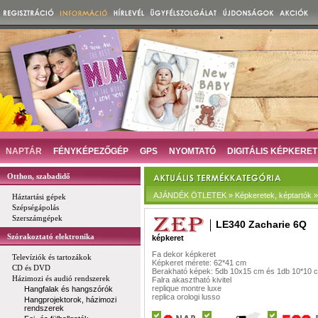
NAPTÁR
FÉNYKÉPEZŐGÉP
GPS
NYOMTATÓ
DIGITÁLIS KÉPKERET
Otthon, szabadidő
AJÁNDÉK ÖTLETEK » Képkeretek, képtartók »
Háztartási gépek
Szépségápolás
Szerszámgépek
LE340 Zacharie 6Q
Szórakoztató elektronika
képkeret
Fa dekor képkeret
Televíziók és tartozákok
Képkeret mérete: 62*41 cm
CD és DVD
Berakható képek: 5db 10x15 cm és 1db 10*10 
Házimozi és audió rendszerek
Falra akasztható kivitel
replique montre luxe
Hangfalak és hangszórók
replica orologi lusso
Hangprojektorok, házimozi
rendszerek