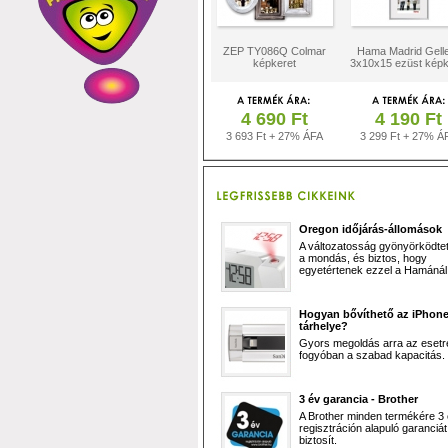
ZEP TY086Q Colmar
Hama Madrid Gell
képkeret
3x10x15 ezüst képk
4 690 Ft
4 190 Ft
3 693 Ft + 27% ÁFA
3 299 Ft + 27% Á
Oregon időjárás-állomások
A változatosság gyönyörködtet,
a mondás, és biztos, hogy
egyetértenek ezzel a Hamánál 
Hogyan bővíthető az iPhon
tárhelye?
Gyors megoldás arra az esetr
fogyóban a szabad kapacitás.
3 év garancia - Brother
A Brother minden termékére 3
regisztráción alapuló garanciát
biztosít.