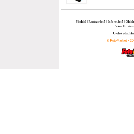
Főoldal
|
Regisztráció
|
Információ
|
Oldal
Vásárlói vissz
Utolsó adatfris
© FotoMarket - 2