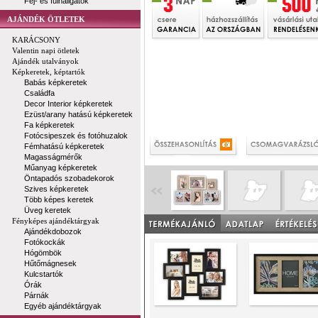
Fej- és fülhallgatók
AJÁNDÉK ÖTLETEK
KARÁCSONY
Valentin napi ötletek
Ajándék utalványok
Képkeretek, képtartók
Babás képkeretek
Családfa
Decor Interior képkeretek
Ezüst/arany hatású képkeretek
Fa képkeretek
Fotócsipeszek és fotóhuzalok
Fémhatású képkeretek
Magasságmérők
Műanyag képkeretek
Öntapadós szobadekorok
Szives képkeretek
Több képes keretek
Üveg keretek
Fényképes ajándéktárgyak
Ajándékdobozok
Fotókockák
Hógömbök
Hűtőmágnesek
Kulcstartók
Órák
Párnák
Egyéb ajándéktárgyak