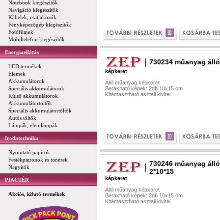
Notebook kiegészítők
Navigáció kiegészítők
Kábelek, csatlakozók
Fényképezőgép kiegészítők
Fotófilmek
Mobiltelefon kiegészítők
Energiaellátás
730234 műanyag álló
LED termékek
képkeret
Elemek
Akkumulátorok
Álló műanyag képkeret
Speciális akkumulátorok
Berakható képek: 2db 10x15 cm
Kitámasztható asztali kivitel
Külső akkumulátorok
Akkumulátortöltők
Speciális akkumulátortöltők
Autós töltők
Lámpák, elemlámpák
Irodatechnika
Nyomtató papírok
Festékpatronok és tonerek
730246 műanyag álló
Nagyítók
2*10*15
képkeret
PIACTÉR
Álló műanyag képkeret
Akciós, kifutó termékek
Berakható képek: 2db 10x15 cm
Kitámasztható asztali kivitel