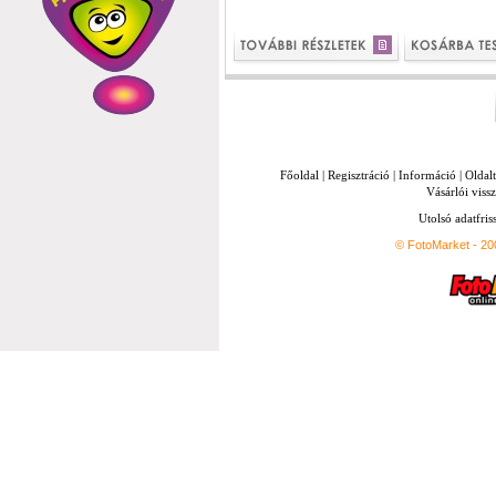
Főoldal
|
Regisztráció
|
Információ
|
Oldal
Vásárlói vissz
Utolsó adatfris
© FotoMarket - 2