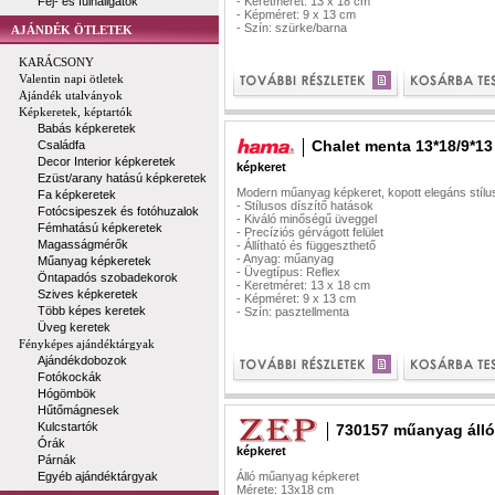
Fej- és fülhallgatók
- Keretméret: 13 x 18 cm
- Képméret: 9 x 13 cm
- Szín: szürke/barna
AJÁNDÉK ÖTLETEK
KARÁCSONY
Valentin napi ötletek
Ajándék utalványok
Képkeretek, képtartók
Babás képkeretek
Chalet menta 13*18/9*13
Családfa
Decor Interior képkeretek
képkeret
Ezüst/arany hatású képkeretek
Modern műanyag képkeret, kopott elegáns stíl
Fa képkeretek
- Stílusos díszítő hatások
Fotócsipeszek és fotóhuzalok
- Kiváló minőségű üveggel
Fémhatású képkeretek
- Precíziós gérvágott felület
Magasságmérők
- Állítható és függeszthető
- Anyag: műanyag
Műanyag képkeretek
- Üvegtípus: Reflex
Öntapadós szobadekorok
- Keretméret: 13 x 18 cm
Szives képkeretek
- Képméret: 9 x 13 cm
Több képes keretek
- Szín: pasztellmenta
Üveg keretek
Fényképes ajándéktárgyak
Ajándékdobozok
Fotókockák
Hógömbök
Hűtőmágnesek
Kulcstartók
730157 műanyag álló
Órák
képkeret
Párnák
Egyéb ajándéktárgyak
Álló műanyag képkeret
Mérete: 13x18 cm