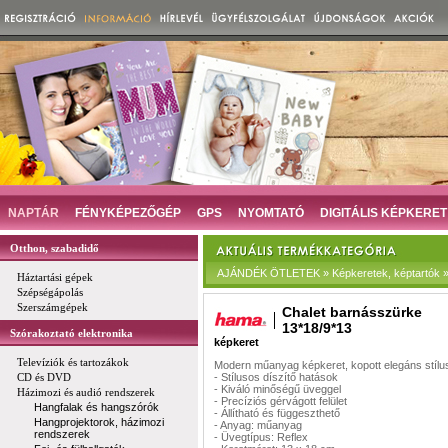
NAPTÁR
FÉNYKÉPEZŐGÉP
GPS
NYOMTATÓ
DIGITÁLIS KÉPKERET
Otthon, szabadidő
AJÁNDÉK ÖTLETEK » Képkeretek, képtartók »
Háztartási gépek
Szépségápolás
Szerszámgépek
Chalet barnásszürke
13*18/9*13
Szórakoztató elektronika
képkeret
Televíziók és tartozákok
Modern műanyag képkeret, kopott elegáns stíl
CD és DVD
- Stílusos díszítő hatások
- Kiváló minőségű üveggel
Házimozi és audió rendszerek
- Precíziós gérvágott felület
Hangfalak és hangszórók
- Állítható és függeszthető
Hangprojektorok, házimozi
- Anyag: műanyag
rendszerek
- Üvegtípus: Reflex