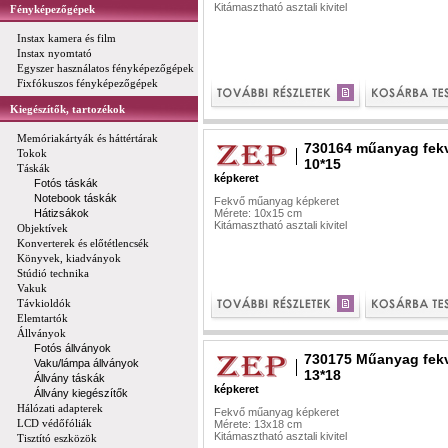
Kitámasztható asztali kivitel
Fényképezőgépek
Instax kamera és film
Instax nyomtató
Egyszer használatos fényképezőgépek
Fixfókuszos fényképezőgépek
Kiegészítők, tartozékok
Memóriakártyák és háttértárak
730164 műanyag fek
Tokok
10*15
Táskák
képkeret
Fotós táskák
Notebook táskák
Fekvő műanyag képkeret
Hátizsákok
Mérete: 10x15 cm
Kitámasztható asztali kivitel
Objektívek
Konverterek és előtétlencsék
Könyvek, kiadványok
Stúdió technika
Vakuk
Távkioldók
Elemtartók
Állványok
Fotós állványok
730175 Műanyag fek
Vaku/lámpa állványok
13*18
Állvány táskák
képkeret
Állvány kiegészítők
Hálózati adapterek
Fekvő műanyag képkeret
LCD védőfóliák
Mérete: 13x18 cm
Kitámasztható asztali kivitel
Tisztító eszközök