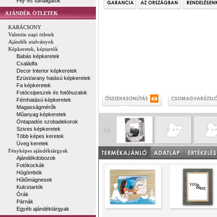
Fej- és fülhallgatók
AJÁNDÉK ÖTLETEK
KARÁCSONY
Valentin napi ötletek
Ajándék utalványok
Képkeretek, képtartók
Babás képkeretek
Családfa
Decor Interior képkeretek
Ezüst/arany hatású képkeretek
Fa képkeretek
Fotócsipeszek és fotóhuzalok
Fémhatású képkeretek
Magasságmérők
Műanyag képkeretek
Öntapadós szobadekorok
Szives képkeretek
Több képes keretek
Üveg keretek
Fényképes ajándéktárgyak
Ajándékdobozok
Fotókockák
Hógömbök
Hűtőmágnesek
Kulcstartók
Órák
Párnák
Egyéb ajándéktárgyak