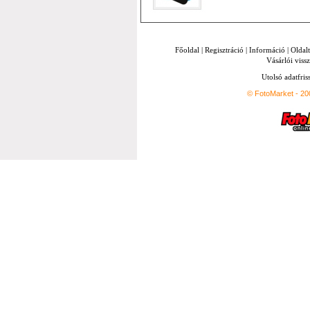
Főoldal
|
Regisztráció
|
Információ
|
Oldal
Vásárlói vissz
Utolsó adatfris
© FotoMarket - 2