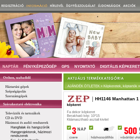
NAPTÁR
FÉNYKÉPEZŐGÉP
GPS
NYOMTATÓ
DIGITÁLIS KÉPKERET
Otthon, szabadidő
AJÁNDÉK ÖTLETEK » Képkeretek, képtartók » D
Háztartási gépek
Szépségápolás
Szerszámgépek
HH1146 Manhattan 1 
Szórakoztató elektronika
képkeret
Fa dekor képkeret
Televíziók és tartozákok
Berakható kép: 10*15
CD és DVD
Kitámasztható asztali kivitel
Házimozi és audió rendszerek
Hangfalak és hangszórók
Hangprojektorok, házimozi
rendszerek