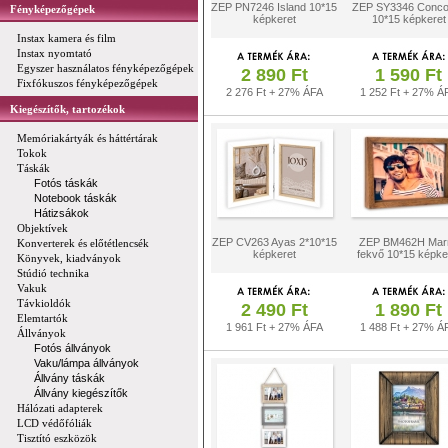
ZEP PN7246 Island 10*15
ZEP SY3346 Conco
Fényképezőgépek
képkeret
10*15 képkeret
Instax kamera és film
Instax nyomtató
Egyszer használatos fényképezőgépek
2 890 Ft
1 590 Ft
Fixfókuszos fényképezőgépek
2 276 Ft + 27% ÁFA
1 252 Ft + 27% Á
Kiegészítők, tartozékok
Memóriakártyák és háttértárak
Tokok
Táskák
Fotós táskák
Notebook táskák
Hátizsákok
Objektívek
ZEP CV263 Ayas 2*10*15
ZEP BM462H Mar
Konverterek és előtétlencsék
képkeret
fekvő 10*15 képke
Könyvek, kiadványok
Stúdió technika
Vakuk
Távkioldók
2 490 Ft
1 890 Ft
Elemtartók
1 961 Ft + 27% ÁFA
1 488 Ft + 27% Á
Állványok
Fotós állványok
Vaku/lámpa állványok
Állvány táskák
Állvány kiegészítők
Hálózati adapterek
LCD védőfóliák
Tisztító eszközök