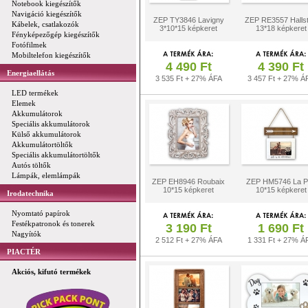
Notebook kiegészítők
Navigáció kiegészítők
ZEP TY3846 Lavigny
ZEP RE3557 Hallst
Kábelek, csatlakozók
3*10*15 képkeret
13*18 képkeret
Fényképezőgép kiegészítők
Fotófilmek
Mobiltelefon kiegészítők
4 490 Ft
4 390 Ft
Energiaellátás
3 535 Ft + 27% ÁFA
3 457 Ft + 27% Á
LED termékek
Elemek
Akkumulátorok
Speciális akkumulátorok
Külső akkumulátorok
Akkumulátortöltők
Speciális akkumulátortöltők
Autós töltők
Lámpák, elemlámpák
ZEP EH8946 Roubaix
ZEP HM5746 La P
10*15 képkeret
10*15 képkeret
Irodatechnika
Nyomtató papírok
Festékpatronok és tonerek
3 190 Ft
1 690 Ft
Nagyítók
2 512 Ft + 27% ÁFA
1 331 Ft + 27% Á
PIACTÉR
Akciós, kifutó termékek