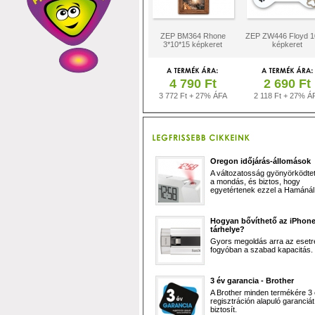
ZEP BM364 Rhone
ZEP ZW446 Floyd 1
3*10*15 képkeret
képkeret
4 790 Ft
2 690 Ft
3 772 Ft + 27% ÁFA
2 118 Ft + 27% Á
Oregon időjárás-állomások
A változatosság gyönyörködtet,
a mondás, és biztos, hogy
egyetértenek ezzel a Hamánál 
Hogyan bővíthető az iPhon
tárhelye?
Gyors megoldás arra az esetr
fogyóban a szabad kapacitás.
3 év garancia - Brother
A Brother minden termékére 3
regisztráción alapuló garanciát
biztosít.