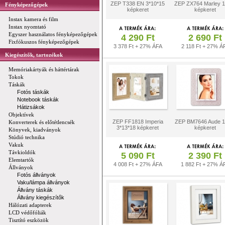
ZEP T338 EN 3*10*15
ZEP ZX764 Marley 1
Fényképezőgépek
képkeret
képkeret
Instax kamera és film
Instax nyomtató
Egyszer használatos fényképezőgépek
4 290 Ft
2 690 Ft
Fixfókuszos fényképezőgépek
3 378 Ft + 27% ÁFA
2 118 Ft + 27% Á
Kiegészítők, tartozékok
Memóriakártyák és háttértárak
Tokok
Táskák
Fotós táskák
Notebook táskák
Hátizsákok
Objektívek
ZEP FF1818 Imperia
ZEP BM7646 Aude 1
Konverterek és előtétlencsék
3*13*18 képkeret
képkeret
Könyvek, kiadványok
Stúdió technika
Vakuk
Távkioldók
5 090 Ft
2 390 Ft
Elemtartók
4 008 Ft + 27% ÁFA
1 882 Ft + 27% Á
Állványok
Fotós állványok
Vaku/lámpa állványok
Állvány táskák
Állvány kiegészítők
Hálózati adapterek
LCD védőfóliák
Tisztító eszközök