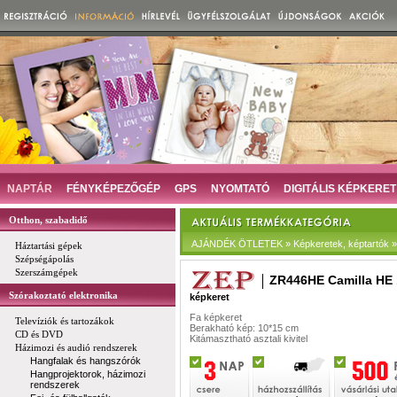
NAPTÁR
FÉNYKÉPEZŐGÉP
GPS
NYOMTATÓ
DIGITÁLIS KÉPKERET
Otthon, szabadidő
AJÁNDÉK ÖTLETEK » Képkeretek, képtartók » D
Háztartási gépek
Szépségápolás
Szerszámgépek
ZR446HE Camilla HE 
Szórakoztató elektronika
képkeret
Fa képkeret
Televíziók és tartozákok
Berakható kép: 10*15 cm
CD és DVD
Kitámasztható asztali kivitel
Házimozi és audió rendszerek
Hangfalak és hangszórók
Hangprojektorok, házimozi
rendszerek