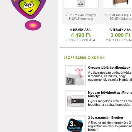
ZEP TY3846 Lavigny
ZEP ML446 Frejus á
3*10*15 képkeret
10*15 képkeret
4 490 Ft
3 090 Ft
3 535 Ft + 27% ÁFA
2 433 Ft + 27% Á
Oregon időjárás-állomások
A változatosság gyönyörködtet,
a mondás, és biztos, hogy
egyetértenek ezzel a Hamánál 
Hogyan bővíthető az iPhon
tárhelye?
Gyors megoldás arra az esetr
fogyóban a szabad kapacitás.
3 év garancia - Brother
A Brother minden termékére 3
regisztráción alapuló garanciát
biztosít.