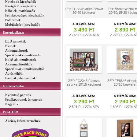
Notebook kiegészítők
Navigáció kiegészítők
ZEP TG334B Arles Brown
ZEP V5923W Niki f
Kábelek, csatlakozók
30*40 képkeret
20*30/15*20 képke
Fényképezőgép kiegészítők
Fotófilmek
Mobiltelefon kiegészítők
3 490 Ft
2 890 Ft
Energiaellátás
2 748 Ft + 27% ÁFA
2 276 Ft + 27% Á
LED termékek
Elemek
Akkumulátorok
Speciális akkumulátorok
Külső akkumulátorok
Akkumulátortöltők
Speciális akkumulátortöltők
Autós töltők
Lámpák, elemlámpák
ZEP FC2246 Faenza
ZEP FE8846 Alessi
szürke 10*15 képkeret
10*15 képkeret
Irodatechnika
Nyomtató papírok
Festékpatronok és tonerek
3 290 Ft
2 290 Ft
Nagyítók
2 591 Ft + 27% ÁFA
1 803 Ft + 27% Á
PIACTÉR
Akciós, kifutó termékek