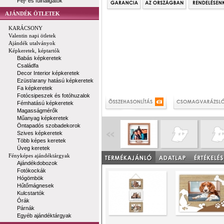
Fej- és fülhallgatók
AJÁNDÉK ÖTLETEK
KARÁCSONY
Valentin napi ötletek
Ajándék utalványok
Képkeretek, képtartók
Babás képkeretek
Családfa
Decor Interior képkeretek
Ezüst/arany hatású képkeretek
Fa képkeretek
Fotócsipeszek és fotóhuzalok
Fémhatású képkeretek
Magasságmérők
Műanyag képkeretek
Öntapadós szobadekorok
Szives képkeretek
Több képes keretek
Üveg keretek
Fényképes ajándéktárgyak
Ajándékdobozok
Fotókockák
Hógömbök
Hűtőmágnesek
Kulcstartók
Órák
Párnák
Egyéb ajándéktárgyak