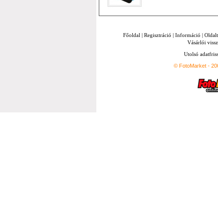
Főoldal
|
Regisztráció
|
Információ
|
Oldal
Vásárlói vissz
Utolsó adatfris
© FotoMarket - 2