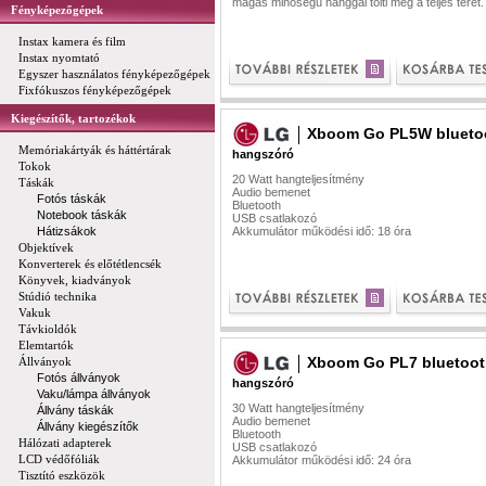
magas minőségű hanggal tölti meg a teljes teret.
Fényképezőgépek
Instax kamera és film
Instax nyomtató
Egyszer használatos fényképezőgépek
Fixfókuszos fényképezőgépek
Kiegészítők, tartozékok
Xboom Go PL5W blueto
Memóriakártyák és háttértárak
hangszóró
Tokok
20 Watt hangteljesítmény
Táskák
Audio bemenet
Fotós táskák
Bluetooth
Notebook táskák
USB csatlakozó
Hátizsákok
Akkumulátor működési idő: 18 óra
Objektívek
Konverterek és előtétlencsék
Könyvek, kiadványok
Stúdió technika
Vakuk
Távkioldók
Elemtartók
Xboom Go PL7 bluetoo
Állványok
Fotós állványok
hangszóró
Vaku/lámpa állványok
30 Watt hangteljesítmény
Állvány táskák
Audio bemenet
Állvány kiegészítők
Bluetooth
Hálózati adapterek
USB csatlakozó
LCD védőfóliák
Akkumulátor működési idő: 24 óra
Tisztító eszközök