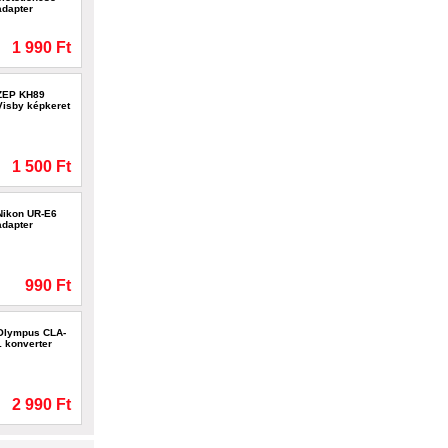
adapter
1 990 Ft
ZEP KH89
Visby képkeret
1 500 Ft
Nikon UR-E6
adapter
990 Ft
Olympus CLA-
1 konverter
2 990 Ft