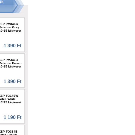
ZEP PM846G
Palermo Grey
10*15 képkeret
1 390 Ft
ZEP PM346B
Palermo Brown
10*15 képkeret
1 390 Ft
ZEP TG146W
Arles White
10*15 képkeret
1 190 Ft
ZEP TG334B
Arles Brown