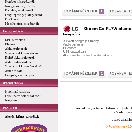
Notebook kiegészítők
Navigáció kiegészítők
Kábelek, csatlakozók
Fényképezőgép kiegészítők
Fotófilmek
Mobiltelefon kiegészítők
Xboom Go PL7W blueto
Energiaellátás
hangszóró
LED termékek
30 Watt hangteljesítmény
Elemek
Audio bemenet
Bluetooth
Akkumulátorok
USB csatlakozó
Speciális akkumulátorok
Akkumulátor működési idő: 24 óra
Külső akkumulátorok
Akkumulátortöltők
Speciális akkumulátortöltők
Autós töltők
Lámpák, elemlámpák
Irodatechnika
Nyomtató papírok
Festékpatronok és tonerek
Nagyítók
PIACTÉR
Főoldal
|
Regisztráció
|
Információ
|
Oldal
Vásárlói vissz
Akciós, kifutó termékek
Utolsó adatfris
© FotoMarket - 2