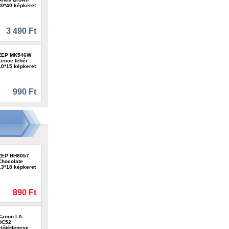
30*40 képkeret
3 490 Ft
ZEP MK546W
Lecce fehér
10*15 képkeret
990 Ft
ZEP HH8057
Chocolate
13*18 képkeret
890 Ft
Canon LA-
DC52
előtétlencse