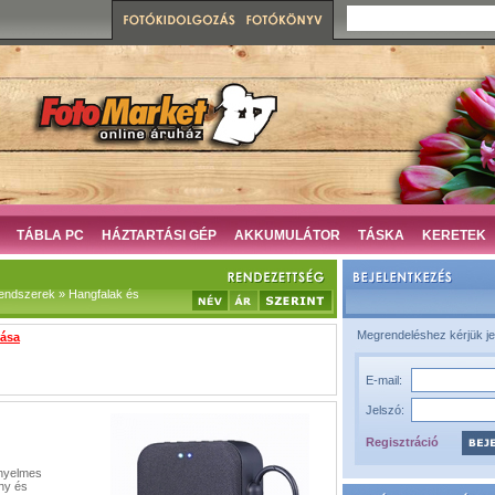
TÁBLA PC
HÁZTARTÁSI GÉP
AKKUMULÁTOR
TÁSKA
KERETEK
rendszerek » Hangfalak és
Megrendeléshez kérjük je
zása
E-mail:
Jelszó:
Regisztráció
nyelmes
ny és