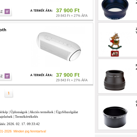
37 900 Ft
29 843 Ft + 27% ÁFA
oth
37 900 Ft
29 843 Ft + 27% ÁFA
térkép
|
Újdonságok
|
Akciós termékek
|
Ügyfélszolgálat
ajelzések
|
Termékértékelés
sítés: 2026. 02. 17. 09:33:42
001-2026
Minden jog fenntartva!