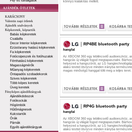
Fej- és fülhallgatók
könnyű kialakítás mellett.
AJÁNDÉK ÖTLETEK
KARÁCSONY
Valentin napi ötletek
Ajándék utalványok
Képkeretek, képtartók
Babás képkeretek
Családfa
Decor Interior képkeretek
RP4BE bluetooth party
Ezüst/arany hatású képkeretek
hangfal
Fa képkeretek
Fotócsipeszek és fotóhuzalok
Az XBOOM 360 egy lebilincselő audioeszköz, am
hangzás új világát fogod megtapasztalni. Bárhov
Fémhatású képkeretek
helyezed a hangszórót, az LG hangtechnológiáj
Magasságmérők
alakú testtel ötvözve minden irányba természet
Műanyag képkeretek
magas minőségű hanggal tölti meg a teljes teret.
Öntapadós szobadekorok
Szives képkeretek
Több képes keretek
Üveg keretek
Fényképes ajándéktárgyak
Ajándékdobozok
Fotókockák
Hógömbök
RP4G bluetooth party
Hűtőmágnesek
hangfal
Kulcstartók
Órák
Az XBOOM 360 egy lebilincselő audioeszköz, am
hangzás új világát fogod megtapasztalni. Bárhov
Párnák
helyezed a hangszórót, az LG hangtechnológiáj
Egyéb ajándéktárgyak
alakú testtel ötvözve minden irányba természet