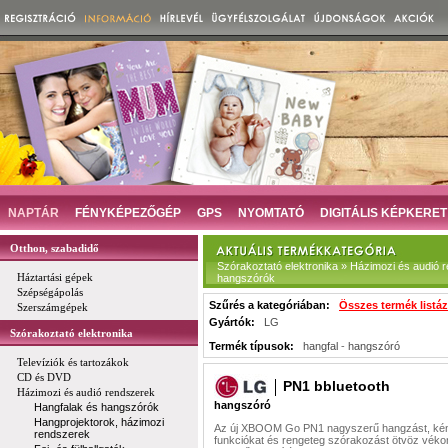
NAPTÁR
FÉNYKÉPEZŐGÉP
GPS
NYOMTATÓ
DIGITÁLIS KÉPKERET
Otthon, szabadidő
Szórakoztató elektronika » Házimozi és audió 
Háztartási gépek
hangszórók
Szépségápolás
Szűrés a kategóriában:
Összes termék listá
Szerszámgépek
Gyártók:
LG
Szórakoztató elektronika
Termék típusok:
hangfal
-
hangszóró
Televíziók és tartozákok
CD és DVD
PN1 bbluetooth
Házimozi és audió rendszerek
hangszóró
Hangfalak és hangszórók
Hangprojektorok, házimozi
Az új XBOOM Go PN1 nagyszerű hangzást, ké
rendszerek
funkciókat és rengeteg szórakozást ötvöz véko