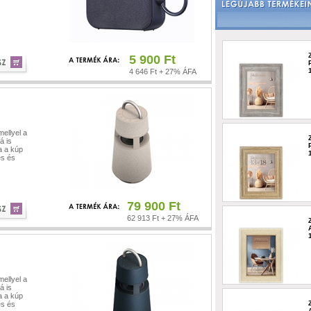
5 900 Ft
4 646 Ft + 27% ÁFA
ellyel a
á is
a a kúp
es és
79 900 Ft
62 913 Ft + 27% ÁFA
ellyel a
á is
a a kúp
es és