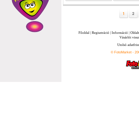
Főoldal
|
Regisztráció
|
Információ
|
Oldal
Vásárlói vissz
Utolsó adatfris
© FotoMarket - 2