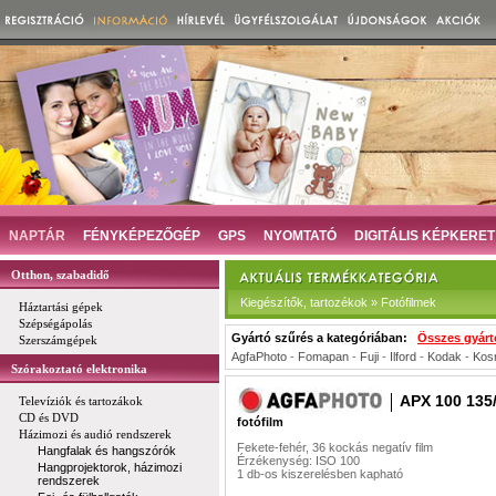
NAPTÁR
FÉNYKÉPEZŐGÉP
GPS
NYOMTATÓ
DIGITÁLIS KÉPKERET
Otthon, szabadidő
Kiegészítők, tartozékok » Fotófilmek
Háztartási gépek
Szépségápolás
Gyártó szűrés a kategóriában:
Összes gyárt
Szerszámgépek
AgfaPhoto
-
Fomapan
-
Fuji
-
Ilford
-
Kodak
-
Kos
Szórakoztató elektronika
APX 100 135
Televíziók és tartozákok
CD és DVD
fotófilm
Házimozi és audió rendszerek
Fekete-fehér, 36 kockás negatív film
Hangfalak és hangszórók
Érzékenység: ISO 100
Hangprojektorok, házimozi
1 db-os kiszerelésben kapható
rendszerek