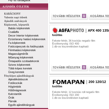
Fej- és fülhallgatók
AJÁNDÉK ÖTLETEK
KARÁCSONY
Valentin napi ötletek
Ajándék utalványok
Képkeretek, képtartók
Babás képkeretek
APX 400 135
Családfa
fotófilm
Decor Interior képkeretek
Ezüst/arany hatású képkeretek
Fekete-fehér, 36 kockás negatív film
Fa képkeretek
Érzékenység: ISO 400
Fotócsipeszek és fotóhuzalok
1 db-os kiszerelésben kapható
Fémhatású képkeretek
Magasságmérők
Műanyag képkeretek
Öntapadós szobadekorok
Szives képkeretek
Több képes keretek
Üveg keretek
Fényképes ajándéktárgyak
Ajándékdobozok
200 120/12
Fotókockák
fotófilm
Hógömbök
Hűtőmágnesek
Fekete-fehér, 12 kockás roll negatív film
Kulcstartók
Érzékenység: ISO 200
Órák
1 db-os kiszerelésben kapható
Párnák
Egyéb ajándéktárgyak