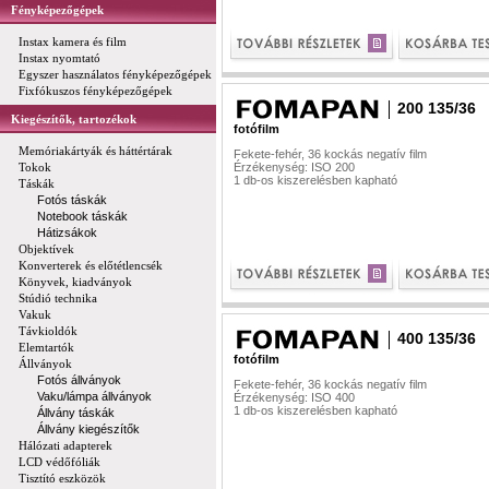
Fényképezőgépek
Instax kamera és film
Instax nyomtató
Egyszer használatos fényképezőgépek
Fixfókuszos fényképezőgépek
200 135/36
Kiegészítők, tartozékok
fotófilm
Memóriakártyák és háttértárak
Fekete-fehér, 36 kockás negatív film
Tokok
Érzékenység: ISO 200
1 db-os kiszerelésben kapható
Táskák
Fotós táskák
Notebook táskák
Hátizsákok
Objektívek
Konverterek és előtétlencsék
Könyvek, kiadványok
Stúdió technika
Vakuk
Távkioldók
400 135/36
Elemtartók
fotófilm
Állványok
Fotós állványok
Fekete-fehér, 36 kockás negatív film
Vaku/lámpa állványok
Érzékenység: ISO 400
1 db-os kiszerelésben kapható
Állvány táskák
Állvány kiegészítők
Hálózati adapterek
LCD védőfóliák
Tisztító eszközök