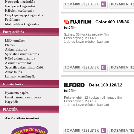
Notebook kiegészítők
Navigáció kiegészítők
Kábelek, csatlakozók
Fényképezőgép kiegészítők
Fotófilmek
Color 400 135/36
Mobiltelefon kiegészítők
fotófilm
Energiaellátás
Színes, 36 kockás negatív film
Érzékenység: ISO 400
LED termékek
1 db-os kiszerelésben kapható
Elemek
Akkumulátorok
Speciális akkumulátorok
Külső akkumulátorok
Akkumulátortöltők
Speciális akkumulátortöltők
Autós töltők
Lámpák, elemlámpák
Irodatechnika
Delta 100 120/12
fotófilm
Nyomtató papírok
Festékpatronok és tonerek
Fekete-fehér, 12 kockás roll negatív film
Érzékenység: ISO 100
Nagyítók
1 db-os kiszerelésben kapható
PIACTÉR
Akciós, kifutó termékek