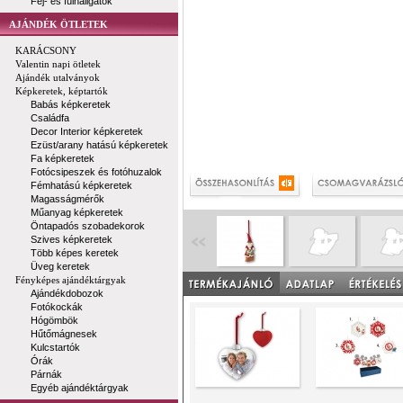
Fej- és fülhallgatók
AJÁNDÉK ÖTLETEK
KARÁCSONY
Valentin napi ötletek
Ajándék utalványok
Képkeretek, képtartók
Babás képkeretek
Családfa
Decor Interior képkeretek
Ezüst/arany hatású képkeretek
Fa képkeretek
Fotócsipeszek és fotóhuzalok
Fémhatású képkeretek
Magasságmérők
Műanyag képkeretek
Öntapadós szobadekorok
Szives képkeretek
Több képes keretek
Üveg keretek
Fényképes ajándéktárgyak
Ajándékdobozok
Fotókockák
Hógömbök
Hűtőmágnesek
Kulcstartók
Órák
Párnák
Egyéb ajándéktárgyak