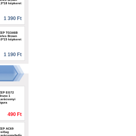
13*18 képkeret
1 390 Ft
ZEP TG346B
Arles Brown
10*15 képkeret
1 190 Ft
ZEP EG72
Bruno 1
karácsonyi
figura
490 Ft
ZEP AC69
csillag
karácsonyfadísz