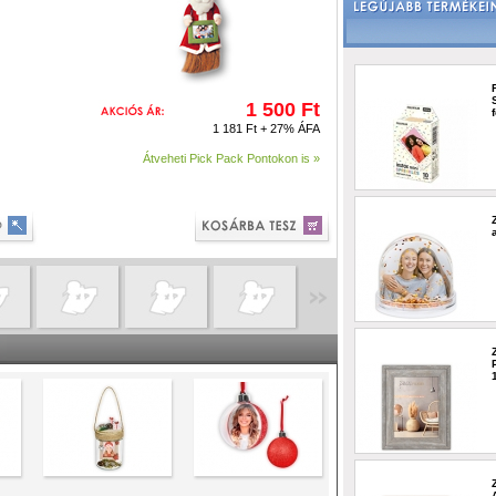
1 500 Ft
1 181 Ft + 27% ÁFA
Átveheti Pick Pack Pontokon is »