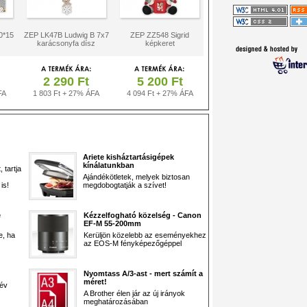
0*15
ZEP LK47B Ludwig B 7x7
ZEP ZZ548 Sigrid
karácsonyfa dísz
képkeret
2 290 Ft
5 200 Ft
FA
1 803 Ft + 27% ÁFA
4 094 Ft + 27% ÁFA
Ariete kisháztartásigépek
kínálatunkban
 tartja
Ajándékötletek, melyek biztosan
is!
megdobogtatják a szívet!
e
Kézzelfogható közelség - Canon
EF-M 55-200mm
e, ha
Kerüljön közelebb az eseményekhez
az EOS-M fényképezőgéppel
Nyomtass A/3-ast - mert számít a
méret!
 év
A Brother élen jár az új irányok
meghatározásában