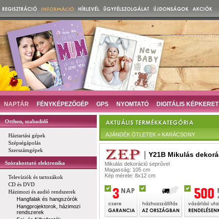
NAPTÁR
FÉNYKÉPEZŐGÉP
GPS
NYOMTATÓ
DIGITÁLIS KÉPKERET
Otthon, szabadidő
AJÁNDÉK ÖTLETEK » KARÁCSONY
Háztartási gépek
Szépségápolás
Szerszámgépek
Y21B Mikulás dekorá
Szórakoztató elektronika
Mikulás dekoráció seprűvel
Magasság: 105 cm
Kép mérete: 8x12 cm
Televíziók és tartozákok
CD és DVD
Házimozi és audió rendszerek
Hangfalak és hangszórók
Hangprojektorok, házimozi
rendszerek