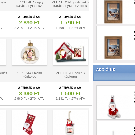
nyfa
ZEP CH34P Sergey
ZEP SF120V gömb alakú
karácsonyfa dísz
karácsonyfa dísz piros
2 890 Ft
1 790 Ft
A
2 276 Ft + 27% ÁFA
1 409 Ft + 27% ÁFA
kulás
ZEP LS447 Aland
ZEP HT61 Chalet B
képkeret
képkeret
3 390 Ft
1 500 Ft
FA
2 669 Ft + 27% ÁFA
1 181 Ft + 27% ÁFA