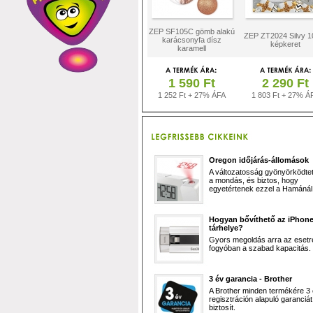
ZEP SF105C gömb alakú
ZEP ZT2024 Silvy 1
karácsonyfa dísz
képkeret
karamell
1 590 Ft
2 290 Ft
1 252 Ft + 27% ÁFA
1 803 Ft + 27% Á
Oregon időjárás-állomások
A változatosság gyönyörködtet,
a mondás, és biztos, hogy
egyetértenek ezzel a Hamánál 
Hogyan bővíthető az iPhon
tárhelye?
Gyors megoldás arra az esetr
fogyóban a szabad kapacitás.
3 év garancia - Brother
A Brother minden termékére 3
regisztráción alapuló garanciát
biztosít.