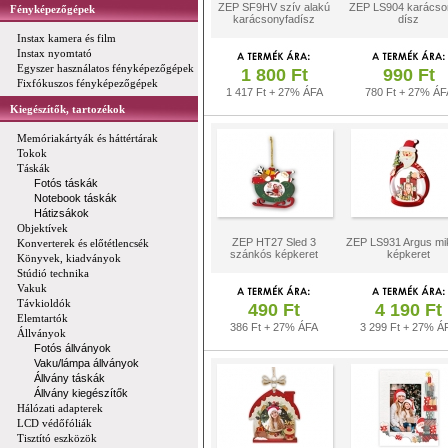
ZEP SF9HV szív alakú
ZEP LS904 karácso
Fényképezőgépek
karácsonyfadísz
dísz
Instax kamera és film
Instax nyomtató
Egyszer használatos fényképezőgépek
1 800 Ft
990 Ft
Fixfókuszos fényképezőgépek
1 417 Ft + 27% ÁFA
780 Ft + 27% ÁF
Kiegészítők, tartozékok
Memóriakártyák és háttértárak
Tokok
Táskák
Fotós táskák
Notebook táskák
Hátizsákok
Objektívek
ZEP HT27 Sled 3
ZEP LS931 Argus mi
Konverterek és előtétlencsék
szánkós képkeret
képkeret
Könyvek, kiadványok
Stúdió technika
Vakuk
Távkioldók
490 Ft
4 190 Ft
Elemtartók
386 Ft + 27% ÁFA
3 299 Ft + 27% Á
Állványok
Fotós állványok
Vaku/lámpa állványok
Állvány táskák
Állvány kiegészítők
Hálózati adapterek
LCD védőfóliák
Tisztító eszközök