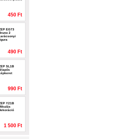
450 Ft
ZEP EG73
Bruno 2
karácsonyi
figura
490 Ft
ZEP SL1B
télapós
képkeret
990 Ft
ZEP Y21B
Mikulás
dekoráció
1 500 Ft