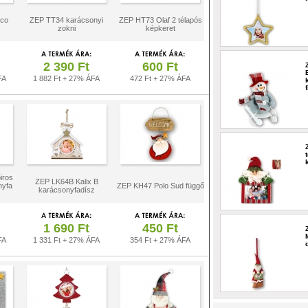
ico
ZEP TT34 karácsonyi
ZEP HT73 Olaf 2 télapós
zokni
képkeret
2 390 Ft
600 Ft
FA
1 882 Ft + 27% ÁFA
472 Ft + 27% ÁFA
iros
ZEP LK64B Kalix B
nyfa
ZEP KH47 Polo Sud függő
karácsonyfadísz
1 690 Ft
450 Ft
FA
1 331 Ft + 27% ÁFA
354 Ft + 27% ÁFA