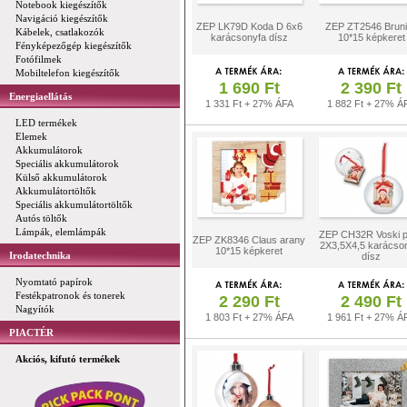
Notebook kiegészítők
Navigáció kiegészítők
ZEP LK79D Koda D 6x6
ZEP ZT2546 Brun
Kábelek, csatlakozók
karácsonyfa dísz
10*15 képkeret
Fényképezőgép kiegészítők
Fotófilmek
Mobiltelefon kiegészítők
1 690 Ft
2 390 Ft
Energiaellátás
1 331 Ft + 27% ÁFA
1 882 Ft + 27% Á
LED termékek
Elemek
Akkumulátorok
Speciális akkumulátorok
Külső akkumulátorok
Akkumulátortöltők
Speciális akkumulátortöltők
Autós töltők
Lámpák, elemlámpák
ZEP CH32R Voski p
ZEP ZK8346 Claus arany
2X3,5X4,5 karácso
10*15 képkeret
Irodatechnika
dísz
Nyomtató papírok
Festékpatronok és tonerek
2 290 Ft
2 490 Ft
Nagyítók
1 803 Ft + 27% ÁFA
1 961 Ft + 27% Á
PIACTÉR
Akciós, kifutó termékek