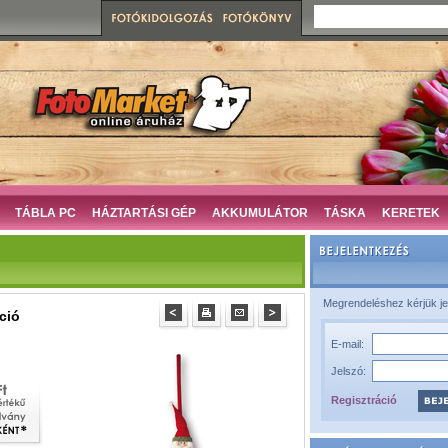
TÁBLA PC
HÁZTARTÁSI GÉP
AKKUMULÁTOR
TÁSKA
KERETEK
Megrendeléshez kérjük je
ció
E-mail:
Jelszó:
Regisztráció