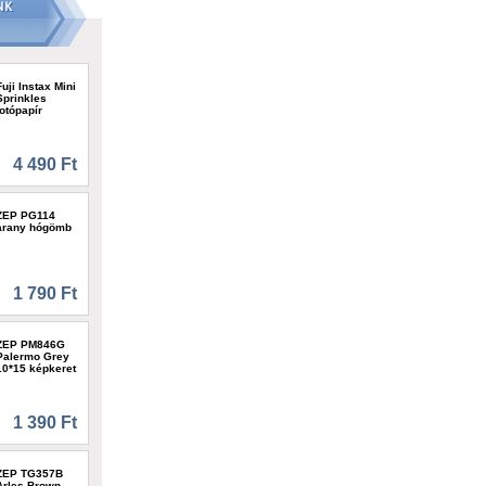
Fuji Instax Mini
Sprinkles
fotópapír
4 490 Ft
ZEP PG114
arany hógömb
1 790 Ft
ZEP PM846G
Palermo Grey
10*15 képkeret
1 390 Ft
ZEP TG357B
Arles Brown