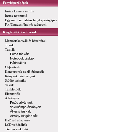
Fényképezőgépek
Instax kamera és film
Instax nyomtató
Egyszer használatos fényképezőgépek
Fixfókuszos fényképezőgépek
Kiegészítők, tartozékok
Memóriakártyák és háttértárak
Tokok
Táskák
Fotós táskák
Notebook táskák
Hátizsákok
Objektívek
Konverterek és előtétlencsék
Könyvek, kiadványok
Stúdió technika
Vakuk
Távkioldók
Elemtartók
Állványok
Fotós állványok
Vaku/lámpa állványok
Állvány táskák
Állvány kiegészítők
Hálózati adapterek
LCD védőfóliák
Tisztító eszközök