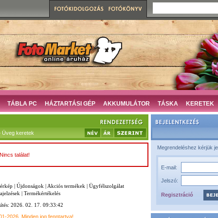
TÁBLA PC
HÁZTARTÁSI GÉP
AKKUMULÁTOR
TÁSKA
KERETEK
 Üveg keretek
Megrendeléshez kérjük je
Nincs találat!
E-mail:
Jelszó:
térkép
|
Újdonságok
|
Akciós termékek
|
Ügyfélszolgálat
ajelzések
|
Termékértékelés
Regisztráció
sítés: 2026. 02. 17. 09:33:42
001-2026
Minden jog fenntartva!