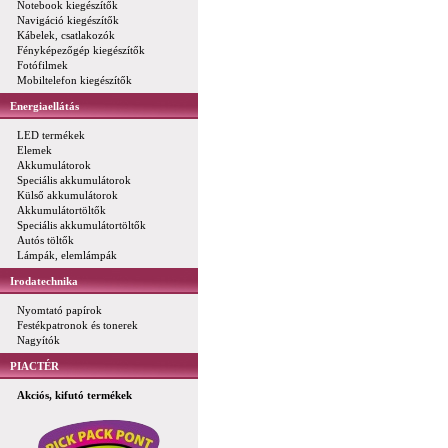
Notebook kiegészítők
Navigáció kiegészítők
Kábelek, csatlakozók
Fényképezőgép kiegészítők
Fotófilmek
Mobiltelefon kiegészítők
Energiaellátás
LED termékek
Elemek
Akkumulátorok
Speciális akkumulátorok
Külső akkumulátorok
Akkumulátortöltők
Speciális akkumulátortöltők
Autós töltők
Lámpák, elemlámpák
Irodatechnika
Nyomtató papírok
Festékpatronok és tonerek
Nagyítók
PIACTÉR
Akciós, kifutó termékek