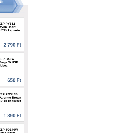
ZEP PY382
Wynn Heart
10*15 képtartó
2 790 Ft
ZEP BX6W
Praga W USB
doboz
650 Ft
ZEP PM346B
Palermo Brown
10*15 képkeret
1 390 Ft
ZEP TG146W
Arles White