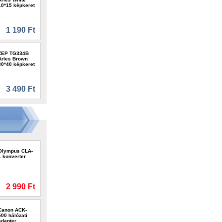
10*15 képkeret
1 190 Ft
ZEP TG334B
Arles Brown
30*40 képkeret
3 490 Ft
Olympus CLA-
1 konverter
2 990 Ft
Canon ACK-
500 hálózati
adapter