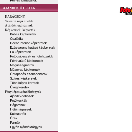
Fej- és fülhallgatók
AJÁNDÉK ÖTLETEK
KARÁCSONY
Valentin napi ötletek
Ajándék utalványok
Képkeretek, képtartók
Babás képkeretek
Családfa
Decor Interior képkeretek
Ezüst/arany hatású képkeretek
Fa képkeretek
Fotócsipeszek és fotóhuzalok
Fémhatású képkeretek
Magasságmérők
Műanyag képkeretek
Öntapadós szobadekorok
Szives képkeretek
Több képes keretek
Üveg keretek
Fényképes ajándéktárgyak
Ajándékdobozok
Fotókockák
Hógömbök
Hűtőmágnesek
Kulcstartók
Órák
Párnák
Egyéb ajándéktárgyak