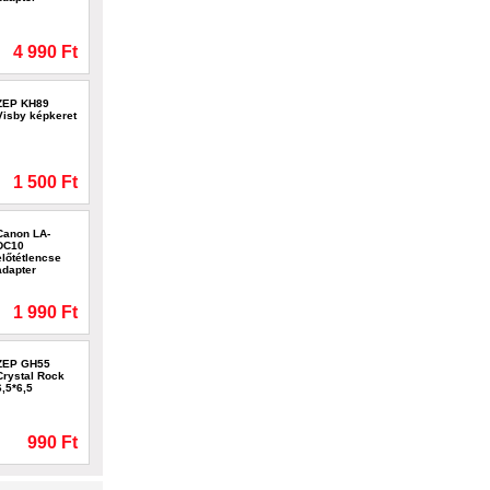
4 990 Ft
ZEP KH89
Visby képkeret
1 500 Ft
Canon LA-
DC10
előtétlencse
adapter
1 990 Ft
ZEP GH55
Crystal Rock
6,5*6,5
990 Ft