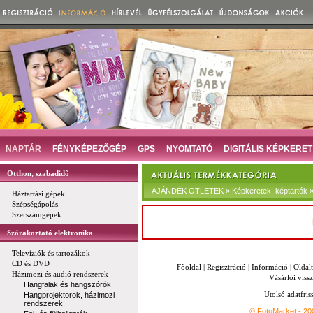
NAPTÁR
FÉNYKÉPEZŐGÉP
GPS
NYOMTATÓ
DIGITÁLIS KÉPKERET
Otthon, szabadidő
AJÁNDÉK ÖTLETEK » Képkeretek, képtartók »
Háztartási gépek
Szépségápolás
Szerszámgépek
Szórakoztató elektronika
Televíziók és tartozákok
CD és DVD
Főoldal
|
Regisztráció
|
Információ
|
Oldal
Házimozi és audió rendszerek
Vásárlói vissz
Hangfalak és hangszórók
Utolsó adatfris
Hangprojektorok, házimozi
rendszerek
© FotoMarket - 2