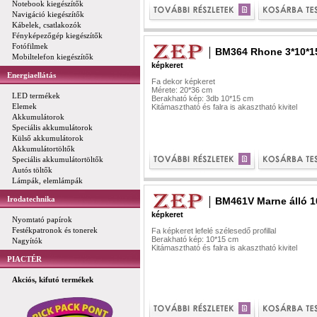
Notebook kiegészítők
Navigáció kiegészítők
Kábelek, csatlakozók
Fényképezőgép kiegészítők
Fotófilmek
BM364 Rhone 3*10*1
Mobiltelefon kiegészítők
képkeret
Energiaellátás
Fa dekor képkeret
Mérete: 20*36 cm
LED termékek
Berakható kép: 3db 10*15 cm
Elemek
Kitámasztható és falra is akasztható kivitel
Akkumulátorok
Speciális akkumulátorok
Külső akkumulátorok
Akkumulátortöltők
Speciális akkumulátortöltők
Autós töltők
Lámpák, elemlámpák
Irodatechnika
BM461V Marne álló 1
képkeret
Nyomtató papírok
Festékpatronok és tonerek
Fa képkeret lefelé szélesedő profillal
Berakható kép: 10*15 cm
Nagyítók
Kitámasztható és falra is akasztható kivitel
PIACTÉR
Akciós, kifutó termékek