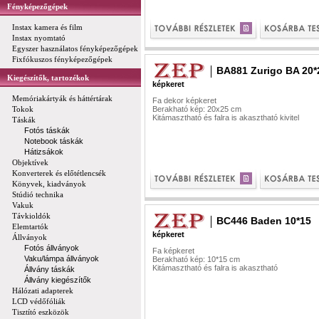
Fényképezőgépek
Instax kamera és film
Instax nyomtató
Egyszer használatos fényképezőgépek
Fixfókuszos fényképezőgépek
BA881 Zurigo BA 20*
Kiegészítők, tartozékok
képkeret
Memóriakártyák és háttértárak
Fa dekor képkeret
Tokok
Berakható kép: 20x25 cm
Kitámasztható és falra is akasztható kivitel
Táskák
Fotós táskák
Notebook táskák
Hátizsákok
Objektívek
Konverterek és előtétlencsék
Könyvek, kiadványok
Stúdió technika
Vakuk
Távkioldók
BC446 Baden 10*15
Elemtartók
képkeret
Állványok
Fotós állványok
Fa képkeret
Vaku/lámpa állványok
Berakható kép: 10*15 cm
Kitámasztható és falra is akasztható
Állvány táskák
Állvány kiegészítők
Hálózati adapterek
LCD védőfóliák
Tisztító eszközök