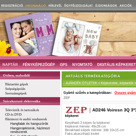
NAPTÁR
FÉNYKÉPEZŐGÉP
GPS
NYOMTATÓ
DIGITÁLIS KÉPKERET
Otthon, szabadidő
AJÁNDÉK ÖTLETEK » Képkeretek, képtartók » 
Háztartási gépek
Szépségápolás
Gyártó szűrés a kategóriában:
Összes gyárt
Szerszámgépek
ZEP
Szórakoztató elektronika
AD246 Voirosn 3Q 3*
Televíziók és tartozákok
CD és DVD
képkeret
Házimozi és audió rendszerek
Kinyitható 3 képes fa képkeret
Hangfalak és hangszórók
Képkeret mérete: 49x26 cm
Hangprojektorok, házimozi
Berakható képek mérete: 3db 10x15 cm
rendszerek
Falra akasztható kivitel