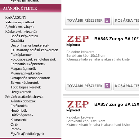
Fej- és fülhallgatók
AJÁNDÉK ÖTLETEK
KARÁCSONY
Valentin napi ötletek
Ajándék utalványok
Képkeretek, képtartók
Babás képkeretek
BA846 Zurigo BA 10*
Családfa
képkeret
Decor Interior képkeretek
Ezüst/arany hatású képkeretek
Fa dekor képkeret
Fa képkeretek
Berakható kép: 10x15 cm
Fotócsipeszek és fotóhuzalok
Kitámasztható és falra is akasztható kivitel
Fémhatású képkeretek
Magasságmérők
Műanyag képkeretek
Öntapadós szobadekorok
Szives képkeretek
Több képes keretek
Üveg keretek
Fényképes ajándéktárgyak
Ajándékdobozok
BA857 Zurigo BA 13
Fotókockák
képkeret
Hógömbök
Hűtőmágnesek
Fa dekor képkeret
Kulcstartók
Berakható kép: 13x18 cm
Órák
Kitámasztható és falra is akasztható kivitel
Párnák
Egyéb ajándéktárgyak