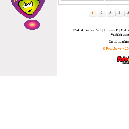
Főoldal
|
Regisztráció
|
Információ
|
Oldal
Vásárlói vissz
Utolsó adatfris
© FotoMarket - 2