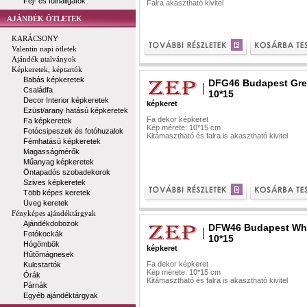
Fej- és fülhallgatók
Falra akasztható kivitel
AJÁNDÉK ÖTLETEK
KARÁCSONY
Valentin napi ötletek
Ajándék utalványok
Képkeretek, képtartók
Babás képkeretek
DFG46 Budapest Gre
Családfa
10*15
Decor Interior képkeretek
képkeret
Ezüst/arany hatású képkeretek
Fa dekor képkeret
Fa képkeretek
Kép mérete: 10*15 cm
Fotócsipeszek és fotóhuzalok
Kitámasztható és falra is akasztható kivitel
Fémhatású képkeretek
Magasságmérők
Műanyag képkeretek
Öntapadós szobadekorok
Szives képkeretek
Több képes keretek
Üveg keretek
Fényképes ajándéktárgyak
Ajándékdobozok
DFW46 Budapest Wh
Fotókockák
10*15
Hógömbök
képkeret
Hűtőmágnesek
Fa dekor képkeret
Kulcstartók
Kép mérete: 10*15 cm
Órák
Kitámasztható és falra is akasztható kivitel
Párnák
Egyéb ajándéktárgyak