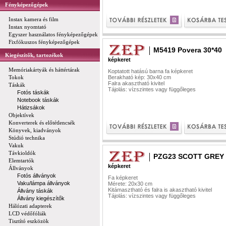
Fényképezőgépek
Instax kamera és film
Instax nyomtató
Egyszer használatos fényképezőgépek
Fixfókuszos fényképezőgépek
M5419 Povera 30*40
Kiegészítők, tartozékok
képkeret
Memóriakártyák és háttértárak
Koptatott hatású barna fa képkeret
Tokok
Berakható kép: 30x40 cm
Falra akasztható kivitel
Táskák
Tájolás: vízszintes vagy függőleges
Fotós táskák
Notebook táskák
Hátizsákok
Objektívek
Konverterek és előtétlencsék
Könyvek, kiadványok
Stúdió technika
Vakuk
Távkioldók
PZG23 SCOTT GREY 
Elemtartók
képkeret
Állványok
Fotós állványok
Fa képkeret
Vaku/lámpa állványok
Mérete: 20x30 cm
Kitámasztható és falra is akasztható kivitel
Állvány táskák
Tájolás: vízszintes vagy függőleges
Állvány kiegészítők
Hálózati adapterek
LCD védőfóliák
Tisztító eszközök