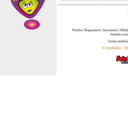
Főoldal
|
Regisztráció
|
Információ
|
Oldal
Vásárlói vissz
Utolsó adatfris
© FotoMarket - 2