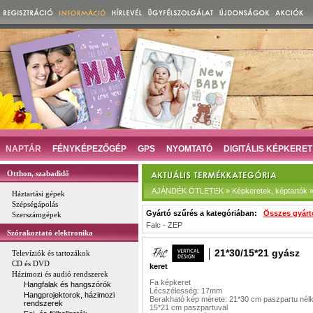
NAPTÁR
FÉNYKÉPEZŐGÉP
GPS
NYOMTATÓ
DIGITÁLIS KÉPKERET
Otthon, szabadidő
AJÁNDÉK ÖTLETEK » Képkeretek, képtartók »
Háztartási gépek
Szépségápolás
Gyártó szűrés a kategóriában:
Összes gyárt
Szerszámgépek
Falc
-
ZEP
Szórakoztató elektronika
21*30/15*21 gyász
Televíziók és tartozákok
CD és DVD
keret
Házimozi és audió rendszerek
Fa képkeret
Hangfalak és hangszórók
Lécszélesség: 17mm
Hangprojektorok, házimozi
Berakható kép mérete: 21*30 cm paszpartu nélk
rendszerek
15*21 cm paszpartuval