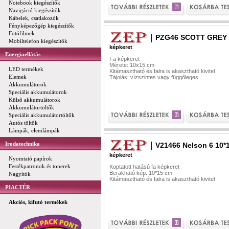
Notebook kiegészítők
Navigáció kiegészítők
Kábelek, csatlakozók
Fényképezőgép kiegészítők
Fotófilmek
PZG46 SCOTT GREY 
Mobiltelefon kiegészítők
képkeret
Energiaellátás
Fa képkeret
Mérete: 10x15 cm
LED termékek
Kitámasztható és falra is akasztható kivitel
Elemek
Tájolás: vízszintes vagy függőleges
Akkumulátorok
Speciális akkumulátorok
Külső akkumulátorok
Akkumulátortöltők
Speciális akkumulátortöltők
Autós töltők
Lámpák, elemlámpák
Irodatechnika
V21466 Nelson 6 10*
képkeret
Nyomtató papírok
Festékpatronok és tonerek
Koptatott hatású fa képkeret
Berakható kép: 10*15 cm
Nagyítók
Kitámasztható és falra is akasztható kivitel
PIACTÉR
Akciós, kifutó termékek