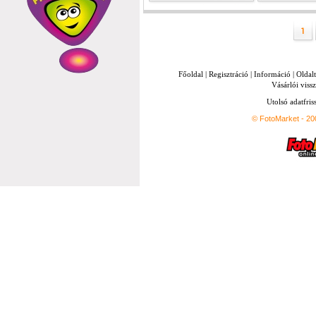
Főoldal
|
Regisztráció
|
Információ
|
Oldal
Vásárlói vissz
Utolsó adatfris
© FotoMarket - 2