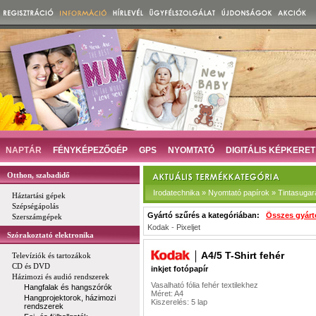
NAPTÁR
FÉNYKÉPEZŐGÉP
GPS
NYOMTATÓ
DIGITÁLIS KÉPKERET
Otthon, szabadidő
Irodatechnika » Nyomtató papírok » Tintasugar
Háztartási gépek
Szépségápolás
Gyártó szűrés a kategóriában:
Összes gyárt
Szerszámgépek
Kodak
-
Pixeljet
Szórakoztató elektronika
A4/5 T-Shirt fehér
Televíziók és tartozákok
CD és DVD
inkjet fotópapír
Házimozi és audió rendszerek
Vasalható fólia fehér textilekhez
Hangfalak és hangszórók
Méret: A4
Hangprojektorok, házimozi
Kiszerelés: 5 lap
rendszerek