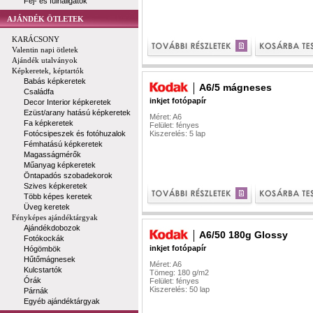
Fej- és fülhallgatók
AJÁNDÉK ÖTLETEK
KARÁCSONY
Valentin napi ötletek
Ajándék utalványok
Képkeretek, képtartók
Babás képkeretek
A6/5 mágneses
Családfa
inkjet fotópapír
Decor Interior képkeretek
Ezüst/arany hatású képkeretek
Méret: A6
Fa képkeretek
Felület: fényes
Fotócsipeszek és fotóhuzalok
Kiszerelés: 5 lap
Fémhatású képkeretek
Magasságmérők
Műanyag képkeretek
Öntapadós szobadekorok
Szives képkeretek
Több képes keretek
Üveg keretek
Fényképes ajándéktárgyak
Ajándékdobozok
A6/50 180g Glossy
Fotókockák
inkjet fotópapír
Hógömbök
Hűtőmágnesek
Méret: A6
Kulcstartók
Tömeg: 180 g/m2
Órák
Felület: fényes
Kiszerelés: 50 lap
Párnák
Egyéb ajándéktárgyak