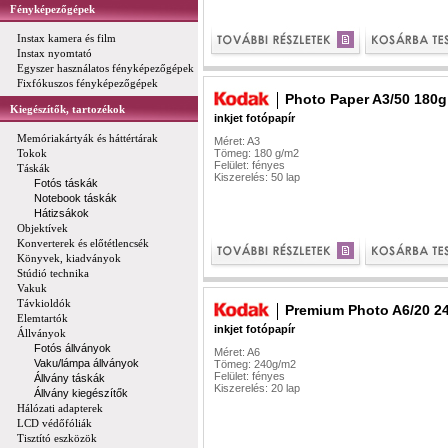
Fényképezőgépek
Instax kamera és film
Instax nyomtató
Egyszer használatos fényképezőgépek
Fixfókuszos fényképezőgépek
Photo Paper A3/50 180g
Kiegészítők, tartozékok
inkjet fotópapír
Memóriakártyák és háttértárak
Méret: A3
Tokok
Tömeg: 180 g/m2
Felület: fényes
Táskák
Kiszerelés: 50 lap
Fotós táskák
Notebook táskák
Hátizsákok
Objektívek
Konverterek és előtétlencsék
Könyvek, kiadványok
Stúdió technika
Vakuk
Távkioldók
Premium Photo A6/20 2
Elemtartók
inkjet fotópapír
Állványok
Fotós állványok
Méret: A6
Vaku/lámpa állványok
Tömeg: 240g/m2
Felület: fényes
Állvány táskák
Kiszerelés: 20 lap
Állvány kiegészítők
Hálózati adapterek
LCD védőfóliák
Tisztító eszközök