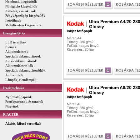
Notebook kiegészítők
Navigáció kiegészítők
Kábelek, csatlakozók
Fényképezőgép kiegészítők
Fotófilmek
Ultra Premium A4/20 28
Mobiltelefon kiegészítők
Glossy
inkjet fotópapír
Energiaellátás
Méret: A4
Tömeg: 280 g/m2
LED termékek
Felület: magas fényű
Elemek
Kiszerelés: 20 lap
Akkumulátorok
Speciális akkumulátorok
Külső akkumulátorok
Akkumulátortöltők
Speciális akkumulátortöltők
Autós töltők
Lámpák, elemlámpák
Ultra Premium A6/20 28
Irodatechnika
Glossy
Nyomtató papírok
inkjet fotópapír
Festékpatronok és tonerek
Méret: A6
Nagyítók
Tömeg: 280 g/m2
Felület: magas fényű
PIACTÉR
Kiszerelés: 20 lap
Akciós, kifutó termékek