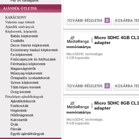
Fej- és fülhallgatók
AJÁNDÉK ÖTLETEK
KARÁCSONY
Valentin napi ötletek
Ajándék utalványok
Képkeretek, képtartók
Babás képkeretek
Micro SDHC 4GB CL1
Családfa
adapter
Decor Interior képkeretek
memóriakártya
Ezüst/arany hatású képkeretek
MicroSDHC technológia
Fa képkeretek
4 GB kapacitás
Fotócsipeszek és fotóhuzalok
Fémhatású képkeretek
Magasságmérők
Műanyag képkeretek
Öntapadós szobadekorok
Szives képkeretek
Több képes keretek
Üveg keretek
Fényképes ajándéktárgyak
Ajándékdobozok
Micro SDHC 8GB CL1
Fotókockák
adapter
Hógömbök
memóriakártya
Hűtőmágnesek
MicroSDHC technológia
Kulcstartók
8 GB kapacitás
Órák
Párnák
Egyéb ajándéktárgyak