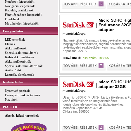
Notebook kiegészítők
Navigáció kiegészítők
Kábelek, csatlakozók
Fényképezőgép kiegészítők
Fotófilmek
Micro SDHC Hig
Mobiltelefon kiegészítők
Endurance 32G
adapter
Energiaellátás
memóriakártya
LED termékek
Nagymértékű, folyamatos igénybevételre terve
Elemek
Megfigyelőeszközökben, rögzítő berendezések
távfelügyeleti eszközökben való használatra opt
Akkumulátorok
Kapacitás: 32GB
Speciális akkumulátorok
Külső akkumulátorok
cikkszám: 183565
Akkumulátortöltők
Speciális akkumulátortöltők
Autós töltők
Lámpák, elemlámpák
micro SDHC UHS
Irodatechnika
adapter 32GB
Nyomtató papírok
memóriakártya
Festékpatronok és tonerek
Utra microSDHC ™ UHS-I kártya tökéletes a Fu
Nagyítók
videó felvételéhez és megtekintéséhez
Ideális okostelefonokhoz és táblagépekhez
PIACTÉR
Memória kapacitása: 32 GB
Cikkszám: 186500
Akciós, kifutó termékek