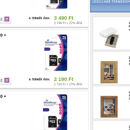
3 490 Ft
2 748 Ft + 27% ÁFA
0 +
2 190 Ft
1 724 Ft + 27% ÁFA
0 +