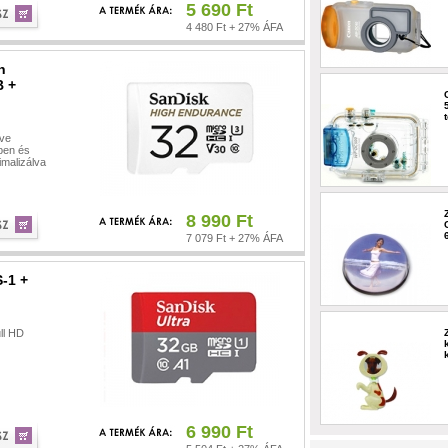
5 690 Ft
4 480 Ft + 27% ÁFA
h
B +
zve
ben és
imalizálva
8 990 Ft
7 079 Ft + 27% ÁFA
-1 +
ll HD
6 990 Ft