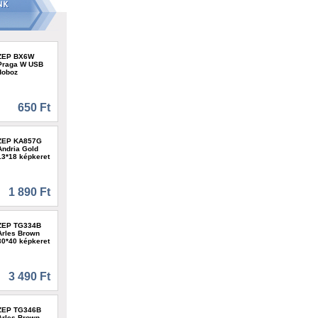
ZEP BX6W
Praga W USB
doboz
650 Ft
ZEP KA857G
Andria Gold
13*18 képkeret
1 890 Ft
ZEP TG334B
Arles Brown
30*40 képkeret
3 490 Ft
ZEP TG346B
Arles Brown