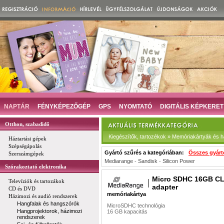
NAPTÁR
FÉNYKÉPEZŐGÉP
GPS
NYOMTATÓ
DIGITÁLIS KÉPKERET
Otthon, szabadidő
Kiegészítők, tartozékok » Memóriakártyák és há
Háztartási gépek
Szépségápolás
Gyártó szűrés a kategóriában:
Összes gyárt
Szerszámgépek
Mediarange
-
Sandisk
-
Silicon Power
Szórakoztató elektronika
Micro SDHC 16GB CL
Televíziók és tartozákok
adapter
CD és DVD
memóriakártya
Házimozi és audió rendszerek
Hangfalak és hangszórók
MicroSDHC technológia
Hangprojektorok, házimozi
16 GB kapacitás
rendszerek