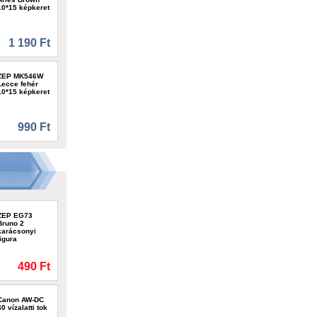
10*15 képkeret
1 190 Ft
ZEP MK546W
Lecce fehér
10*15 képkeret
990 Ft
ZEP EG73
Bruno 2
karácsonyi
figura
490 Ft
Canon AW-DC
40 vízalatti tok