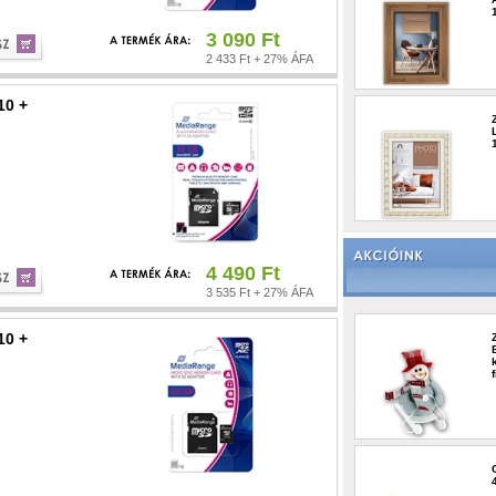
3 090 Ft
2 433 Ft + 27% ÁFA
10 +
4 490 Ft
3 535 Ft + 27% ÁFA
10 +