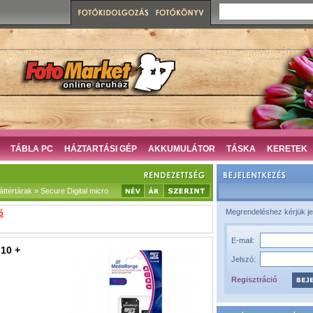
TÁBLA PC
HÁZTARTÁSI GÉP
AKKUMULÁTOR
TÁSKA
KERETEK
ttértárak » Secure Digital micro
Megrendeléshez kérjük je
ó
E-mail:
10 +
Jelszó:
Regisztráció