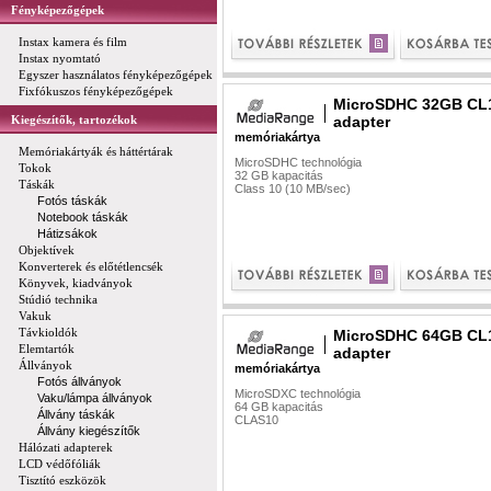
Fényképezőgépek
Instax kamera és film
Instax nyomtató
Egyszer használatos fényképezőgépek
Fixfókuszos fényképezőgépek
MicroSDHC 32GB CL
Kiegészítők, tartozékok
adapter
memóriakártya
Memóriakártyák és háttértárak
MicroSDHC technológia
Tokok
32 GB kapacitás
Táskák
Class 10 (10 MB/sec)
Fotós táskák
Notebook táskák
Hátizsákok
Objektívek
Konverterek és előtétlencsék
Könyvek, kiadványok
Stúdió technika
Vakuk
Távkioldók
MicroSDHC 64GB CL
Elemtartók
adapter
Állványok
memóriakártya
Fotós állványok
MicroSDXC technológia
Vaku/lámpa állványok
64 GB kapacitás
Állvány táskák
CLAS10
Állvány kiegészítők
Hálózati adapterek
LCD védőfóliák
Tisztító eszközök