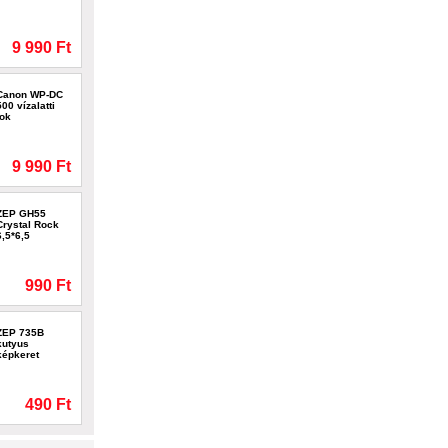
9 990 Ft
Canon WP-DC
500 vízalatti
tok
9 990 Ft
ZEP GH55
Crystal Rock
6,5*6,5
990 Ft
ZEP 735B
kutyus
képkeret
490 Ft