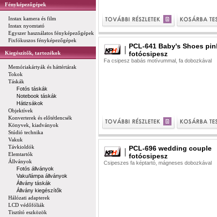
Fényképezőgépek
Instax kamera és film
Instax nyomtató
Egyszer használatos fényképezőgépek
Fixfókuszos fényképezőgépek
PCL-641 Baby's Shoes pin
Kiegészítők, tartozékok
fotócsipesz
Fa csipesz babás motívummal, fa dobozkával
Memóriakártyák és háttértárak
Tokok
Táskák
Fotós táskák
Notebook táskák
Hátizsákok
Objektívek
Konverterek és előtétlencsék
Könyvek, kiadványok
Stúdió technika
Vakuk
Távkioldók
PCL-696 wedding couple
Elemtartók
fotócsipesz
Állványok
Csipeszes fa képtartó, mágneses dobozkával
Fotós állványok
Vaku/lámpa állványok
Állvány táskák
Állvány kiegészítők
Hálózati adapterek
LCD védőfóliák
Tisztító eszközök