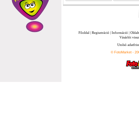
Főoldal
|
Regisztráció
|
Információ
|
Oldal
Vásárlói vissz
Utolsó adatfris
© FotoMarket - 2