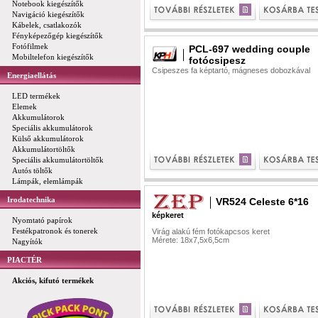
Notebook kiegészítők
Navigáció kiegészítők
Kábelek, csatlakozók
Fényképezőgép kiegészítők
Fotófilmek
PCL-697 wedding couple
Mobiltelefon kiegészítők
fotócsipesz
Csipeszes fa képtartó, mágneses dobozkával
Energiaellátás
LED termékek
Elemek
Akkumulátorok
Speciális akkumulátorok
Külső akkumulátorok
Akkumulátortöltők
Speciális akkumulátortöltők
Autós töltők
Lámpák, elemlámpák
Irodatechnika
VR524 Celeste 6*16
képkeret
Nyomtató papírok
Festékpatronok és tonerek
Virág alakú fém fotókapcsos keret
Mérete: 18x7,5x6,5cm
Nagyítók
PIACTÉR
Akciós, kifutó termékek