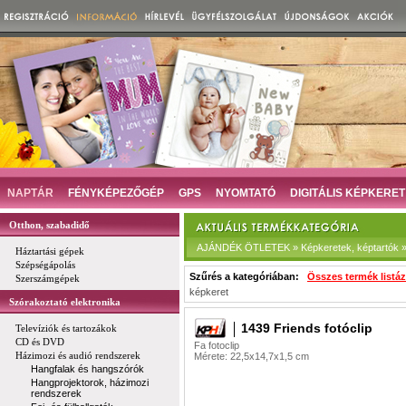
NAPTÁR
FÉNYKÉPEZŐGÉP
GPS
NYOMTATÓ
DIGITÁLIS KÉPKERET
Otthon, szabadidő
AJÁNDÉK ÖTLETEK » Képkeretek, képtartók » 
Háztartási gépek
Szépségápolás
Szűrés a kategóriában:
Összes termék listá
Szerszámgépek
képkeret
Szórakoztató elektronika
1439 Friends fotóclip
Televíziók és tartozákok
CD és DVD
Fa fotoclip
Házimozi és audió rendszerek
Mérete: 22,5x14,7x1,5 cm
Hangfalak és hangszórók
Hangprojektorok, házimozi
rendszerek