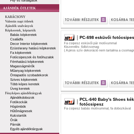
Fej- és fülhallgatók
AJÁNDÉK ÖTLETEK
KARÁCSONY
Valentin napi ötletek
Ajándék utalványok
Képkeretek, képtartók
Babás képkeretek
PC-698 esküvői fotócsipe
Családfa
Fa csipesz esküvői pár motívummal
Decor Interior képkeretek
Kiszerelés: 6db/csomag
Ezüst/arany hatású képkeretek
( A piros szív dekoráció nem tartalma a csomag
Fa képkeretek
Fotócsipeszek és fotóhuzalok
Fémhatású képkeretek
Magasságmérők
Műanyag képkeretek
Öntapadós szobadekorok
Szives képkeretek
Több képes keretek
Üveg keretek
Fényképes ajándéktárgyak
Ajándékdobozok
PCL-640 Baby's Shoes kék
Fotókockák
fotócsipesz
Hógömbök
Fa csipesz babás motívummal, fa dobozkával
Hűtőmágnesek
Kulcstartók
Órák
Párnák
Egyéb ajándéktárgyak