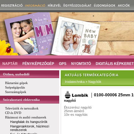
NAPTÁR
FÉNYKÉPEZŐGÉP
GPS
NYOMTATÓ
DIGITÁLIS KÉPKERET
Otthon, szabadidő
Irodatechnika » Nagyítók
Háztartási gépek
Szépségápolás
Szerszámgépek
0100-00006 25mm 1
Szórakoztató elektronika
nagyító
Ékszerész nagyító
Televíziók és tartozákok
25mm átmérő
CD és DVD
10x-es nagyítás
Házimozi és audió rendszerek
Hangfalak és hangszórók
Hangprojektorok, házimozi
rendszerek