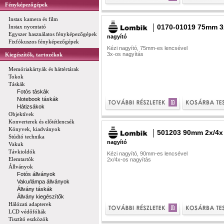
Fényképezőgépek
Instax kamera és film
0170-01019 75mm 3
Instax nyomtató
Egyszer használatos fényképezőgépek
nagyító
Fixfókuszos fényképezőgépek
Kézi nagyító, 75mm-es lencsével
3x-os nagyítás
Kiegészítők, tartozékok
Memóriakártyák és háttértárak
Tokok
Táskák
Fotós táskák
Notebook táskák
Hátizsákok
Objektívek
Konverterek és előtétlencsék
Könyvek, kiadványok
501203 90mm 2x/4x
Stúdió technika
nagyító
Vakuk
Távkioldók
Kézi nagyító, 90mm-es lencsével
Elemtartók
2x/4x-os nagyítás
Állványok
Fotós állványok
Vaku/lámpa állványok
Állvány táskák
Állvány kiegészítők
Hálózati adapterek
LCD védőfóliák
Tisztító eszközök