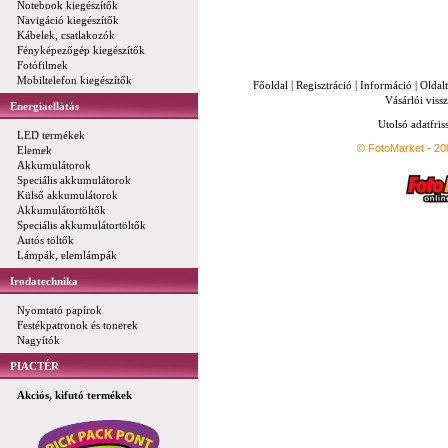
Notebook kiegészítők
Navigáció kiegészítők
Kábelek, csatlakozók
Fényképezőgép kiegészítők
Fotófilmek
Mobiltelefon kiegészítők
Főoldal
|
Regisztráció
|
Információ
|
Oldal
Vásárlói vissz
Energiaellátás
Utolsó adatfris
LED termékek
© FotoMarket - 2
Elemek
Akkumulátorok
Speciális akkumulátorok
Külső akkumulátorok
Akkumulátortöltők
Speciális akkumulátortöltők
Autós töltők
Lámpák, elemlámpák
Irodatechnika
Nyomtató papírok
Festékpatronok és tonerek
Nagyítók
PIACTÉR
Akciós, kifutó termékek