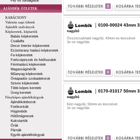
Fej- és fülhallgatók
AJÁNDÉK ÖTLETEK
KARÁCSONY
Valentin napi ötletek
0100-00024 43mm 3
Ajándék utalványok
nagyító
Képkeretek, képtartók
Babás képkeretek
Összecsukható nagyító, 43mm-es lencsével
Családfa
3x-os nagyítás
Decor Interior képkeretek
Ezüst/arany hatású képkeretek
Fa képkeretek
Fotócsipeszek és fotóhuzalok
Fémhatású képkeretek
Magasságmérők
Műanyag képkeretek
Öntapadós szobadekorok
Szives képkeretek
Több képes keretek
0170-01017 50mm 3
Üveg keretek
nagyító
Fényképes ajándéktárgyak
Ajándékdobozok
Kézi nagyító, 50mm-es lencsével
Fotókockák
3x-os nagyítás
Hógömbök
Hűtőmágnesek
Kulcstartók
Órák
Párnák
Egyéb ajándéktárgyak