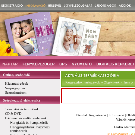
NAPTÁR
FÉNYKÉPEZŐGÉP
GPS
NYOMTATÓ
DIGITÁLIS KÉPKERET
Otthon, szabadidő
Kiegészítők, tartozékok » Objektívek » Tamron
Háztartási gépek
Szépségápolás
Szerszámgépek
Szórakoztató elektronika
Televíziók és tartozákok
CD és DVD
Főoldal
|
Regisztráció
|
Információ
|
Oldal
Házimozi és audió rendszerek
Vásárlói vissz
Hangfalak és hangszórók
Utolsó adatfris
Hangprojektorok, házimozi
rendszerek
© FotoMarket - 2