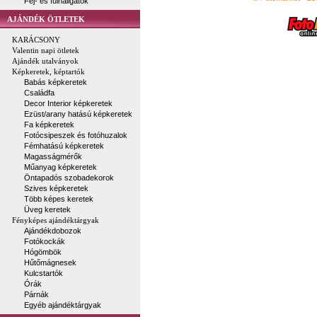
Fej- és fülhallgatók
AJÁNDÉK ÖTLETEK
KARÁCSONY
Valentin napi ötletek
Ajándék utalványok
Képkeretek, képtartók
Babás képkeretek
Családfa
Decor Interior képkeretek
Ezüst/arany hatású képkeretek
Fa képkeretek
Fotócsipeszek és fotóhuzalok
Fémhatású képkeretek
Magasságmérők
Műanyag képkeretek
Öntapadós szobadekorok
Szives képkeretek
Több képes keretek
Üveg keretek
Fényképes ajándéktárgyak
Ajándékdobozok
Fotókockák
Hógömbök
Hűtőmágnesek
Kulcstartók
Órák
Párnák
Egyéb ajándéktárgyak