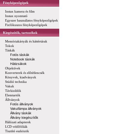
Fényképezőgépek
Instax kamera és film
Instax nyomtató
Egyszer használatos fényképezőgépek
Fixfókuszos fényképezőgépek
Kiegészítők, tartozékok
Memóriakártyák és háttértárak
Tokok
Táskák
Fotós táskák
Notebook táskák
Hátizsákok
Objektívek
Konverterek és előtétlencsék
Könyvek, kiadványok
Stúdió technika
Vakuk
Távkioldók
Elemtartók
Állványok
Fotós állványok
Vaku/lámpa állványok
Állvány táskák
Állvány kiegészítők
Hálózati adapterek
LCD védőfóliák
Tisztító eszközök