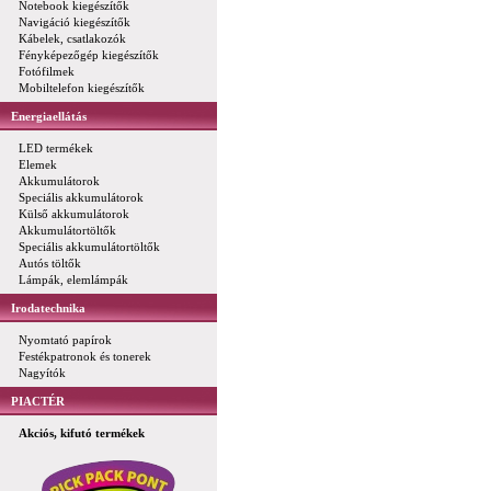
Notebook kiegészítők
Navigáció kiegészítők
Kábelek, csatlakozók
Fényképezőgép kiegészítők
Fotófilmek
Mobiltelefon kiegészítők
Energiaellátás
LED termékek
Elemek
Akkumulátorok
Speciális akkumulátorok
Külső akkumulátorok
Akkumulátortöltők
Speciális akkumulátortöltők
Autós töltők
Lámpák, elemlámpák
Irodatechnika
Nyomtató papírok
Festékpatronok és tonerek
Nagyítók
PIACTÉR
Akciós, kifutó termékek