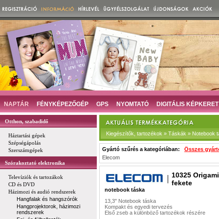
NAPTÁR
FÉNYKÉPEZŐGÉP
GPS
NYOMTATÓ
DIGITÁLIS KÉPKERET
Otthon, szabadidő
Kiegészítők, tartozékok » Táskák » Notebook 
Háztartási gépek
Szépségápolás
Gyártó szűrés a kategóriában:
Összes gyárt
Szerszámgépek
Elecom
Szórakoztató elektronika
10325 Origami
Televíziók és tartozákok
fekete
CD és DVD
notebook táska
Házimozi és audió rendszerek
Hangfalak és hangszórók
13,3" Notebook táska
Hangprojektorok, házimozi
Kompakt és egyedi tervezés
rendszerek
Első zseb a különböző tartozékok részére