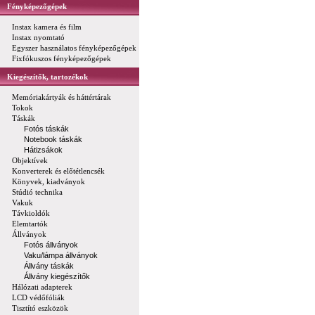
Fényképezőgépek
Instax kamera és film
Instax nyomtató
Egyszer használatos fényképezőgépek
Fixfókuszos fényképezőgépek
Kiegészítők, tartozékok
Memóriakártyák és háttértárak
Tokok
Táskák
Fotós táskák
Notebook táskák
Hátizsákok
Objektívek
Konverterek és előtétlencsék
Könyvek, kiadványok
Stúdió technika
Vakuk
Távkioldók
Elemtartók
Állványok
Fotós állványok
Vaku/lámpa állványok
Állvány táskák
Állvány kiegészítők
Hálózati adapterek
LCD védőfóliák
Tisztító eszközök