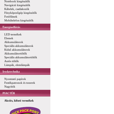
Notebook kiegészítők
Navigáció kiegészítők
Kábelek, csatlakozók
Fényképezőgép kiegészítők
Fotófilmek
Mobiltelefon kiegészítők
Energiaellátás
LED termékek
Elemek
Akkumulátorok
Speciális akkumulátorok
Külső akkumulátorok
Akkumulátortöltők
Speciális akkumulátortöltők
Autós töltők
Lámpák, elemlámpák
Irodatechnika
Nyomtató papírok
Festékpatronok és tonerek
Nagyítók
PIACTÉR
Akciós, kifutó termékek