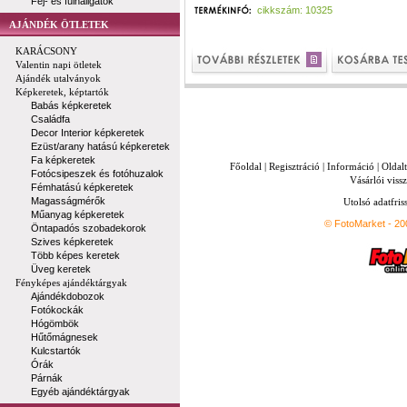
Fej- és fülhallgatók
cikkszám: 10325
AJÁNDÉK ÖTLETEK
KARÁCSONY
Valentin napi ötletek
Ajándék utalványok
Képkeretek, képtartók
Babás képkeretek
Családfa
Decor Interior képkeretek
Ezüst/arany hatású képkeretek
Fa képkeretek
Főoldal
|
Regisztráció
|
Információ
|
Oldal
Fotócsipeszek és fotóhuzalok
Vásárlói vissz
Fémhatású képkeretek
Magasságmérők
Utolsó adatfris
Műanyag képkeretek
© FotoMarket - 2
Öntapadós szobadekorok
Szives képkeretek
Több képes keretek
Üveg keretek
Fényképes ajándéktárgyak
Ajándékdobozok
Fotókockák
Hógömbök
Hűtőmágnesek
Kulcstartók
Órák
Párnák
Egyéb ajándéktárgyak