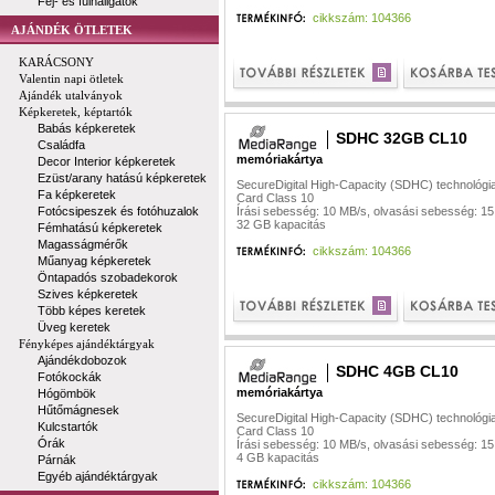
Fej- és fülhallgatók
cikkszám: 104366
AJÁNDÉK ÖTLETEK
KARÁCSONY
Valentin napi ötletek
Ajándék utalványok
Képkeretek, képtartók
Babás képkeretek
SDHC 32GB CL10
Családfa
memóriakártya
Decor Interior képkeretek
Ezüst/arany hatású képkeretek
SecureDigital High-Capacity (SDHC) technológi
Fa képkeretek
Card Class 10
Fotócsipeszek és fotóhuzalok
Írási sebesség: 10 MB/s, olvasási sebesség: 1
32 GB kapacitás
Fémhatású képkeretek
Magasságmérők
cikkszám: 104366
Műanyag képkeretek
Öntapadós szobadekorok
Szives képkeretek
Több képes keretek
Üveg keretek
Fényképes ajándéktárgyak
Ajándékdobozok
SDHC 4GB CL10
Fotókockák
memóriakártya
Hógömbök
Hűtőmágnesek
SecureDigital High-Capacity (SDHC) technológi
Kulcstartók
Card Class 10
Órák
Írási sebesség: 10 MB/s, olvasási sebesség: 1
4 GB kapacitás
Párnák
Egyéb ajándéktárgyak
cikkszám: 104366