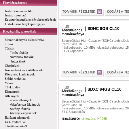
Fényképezőgépek
Instax kamera és film
Instax nyomtató
Egyszer használatos fényképezőgépek
Fixfókuszos fényképezőgépek
SDHC 8GB CL10
Kiegészítők, tartozékok
memóriakártya
Memóriakártyák és háttértárak
SecureDigital High-Capacity (SDHC) technológi
Tokok
Card Class 10
Írási sebesség: 10 MB/s, olvasási sebesség: 1
Táskák
8 GB kapacitás
Fotós táskák
Notebook táskák
Hátizsákok
Objektívek
Konverterek és előtétlencsék
Könyvek, kiadványok
Stúdió technika
Vakuk
Távkioldók
SDXC 64GB CL10
Elemtartók
memóriakártya
Állványok
Fotós állványok
SecureDigital High-Capacity (SDHC) technológi
Vaku/lámpa állványok
Card Class 10
Írási sebesség: 10 MB/s, olvasási sebesség: 2
Állvány táskák
64 GB kapacitás
Állvány kiegészítők
Hálózati adapterek
cikkszám: MR965
LCD védőfóliák
Tisztító eszközök