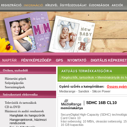
NAPTÁR
FÉNYKÉPEZŐGÉP
GPS
NYOMTATÓ
DIGITÁLIS KÉPKERET
Otthon, szabadidő
Kiegészítők, tartozékok » Memóriakártyák és 
Háztartási gépek
Szépségápolás
Gyártó szűrés a kategóriában:
Összes gyárt
Szerszámgépek
Mediarange
-
Sandisk
-
Silicon Power
Szórakoztató elektronika
SDHC 16B CL10
Televíziók és tartozákok
CD és DVD
memóriakártya
Házimozi és audió rendszerek
SecureDigital High-Capacity (SDHC) technológi
Hangfalak és hangszórók
Card Class 10
Hangprojektorok, házimozi
Írási sebesség: 10 MB/s, olvasási sebesség: 1
rendszerek
16 GB kapacitás