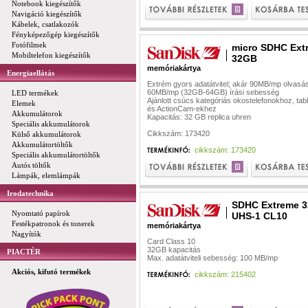
Notebook kiegészítők
Navigáció kiegészítők
Kábelek, csatlakozók
Fényképezőgép kiegészítők
Fotófilmek
micro SDHC Ext
Mobiltelefon kiegészítők
32GB
memóriakártya
Energiaellátás
Extrém gyors adatátvitel; akár 90MB/mp olvasás
60MB/mp (32GB-64GB) írási sebesség
LED termékek
Ajánlott csúcs kategóriás okostelefonokhoz, tab
Elemek
és ActionCam-ekhez
Akkumulátorok
Kapacitás: 32 GB
replica uhren
Speciális akkumulátorok
Cikkszám: 173420
Külső akkumulátorok
Akkumulátortöltők
cikkszám: 173420
Speciális akkumulátortöltők
Autós töltők
Lámpák, elemlámpák
Irodatechnika
SDHC Extreme 
Nyomtató papírok
UHS-1 CL10
Festékpatronok és tonerek
memóriakártya
Nagyítók
Card Class 10
32GB kapacitás
PIACTÉR
Max. adatátviteli sebesség: 100 MB/mp
Akciós, kifutó termékek
cikkszám: 215402