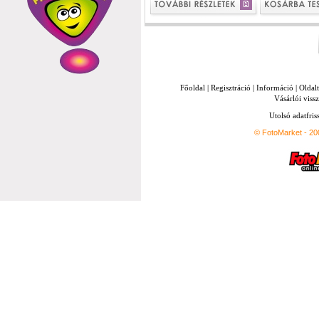
Főoldal
|
Regisztráció
|
Információ
|
Oldal
Vásárlói vissz
Utolsó adatfris
© FotoMarket - 2