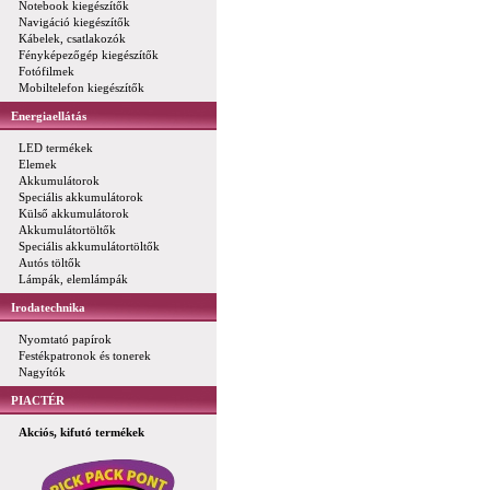
Notebook kiegészítők
Navigáció kiegészítők
Kábelek, csatlakozók
Fényképezőgép kiegészítők
Fotófilmek
Mobiltelefon kiegészítők
Energiaellátás
LED termékek
Elemek
Akkumulátorok
Speciális akkumulátorok
Külső akkumulátorok
Akkumulátortöltők
Speciális akkumulátortöltők
Autós töltők
Lámpák, elemlámpák
Irodatechnika
Nyomtató papírok
Festékpatronok és tonerek
Nagyítók
PIACTÉR
Akciós, kifutó termékek