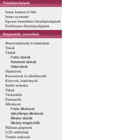
Fényképezőgépek
Instax kamera és film
Instax nyomtató
Egyszer használatos fényképezőgépek
Fixfókuszos fényképezőgépek
Kiegészítők, tartozékok
Memóriakártyák és háttértárak
Tokok
Táskák
Fotós táskák
Notebook táskák
Hátizsákok
Objektívek
Konverterek és előtétlencsék
Könyvek, kiadványok
Stúdió technika
Vakuk
Távkioldók
Elemtartók
Állványok
Fotós állványok
Vaku/lámpa állványok
Állvány táskák
Állvány kiegészítők
Hálózati adapterek
LCD védőfóliák
Tisztító eszközök