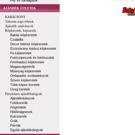
Fej- és fülhallgatók
AJÁNDÉK ÖTLETEK
KARÁCSONY
Valentin napi ötletek
Ajándék utalványok
Képkeretek, képtartók
Babás képkeretek
Családfa
Decor Interior képkeretek
Ezüst/arany hatású képkeretek
Fa képkeretek
Fotócsipeszek és fotóhuzalok
Fémhatású képkeretek
Magasságmérők
Műanyag képkeretek
Öntapadós szobadekorok
Szives képkeretek
Több képes keretek
Üveg keretek
Fényképes ajándéktárgyak
Ajándékdobozok
Fotókockák
Hógömbök
Hűtőmágnesek
Kulcstartók
Órák
Párnák
Egyéb ajándéktárgyak