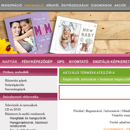
NAPTÁR
FÉNYKÉPEZŐGÉP
GPS
NYOMTATÓ
DIGITÁLIS KÉPKERET
Otthon, szabadidő
Kiegészítők, tartozékok » Notebook kiegészítő
Háztartási gépek
Szépségápolás
Szerszámgépek
Szórakoztató elektronika
Televíziók és tartozákok
CD és DVD
Főoldal
|
Regisztráció
|
Információ
|
Oldal
Házimozi és audió rendszerek
Vásárlói vissz
Hangfalak és hangszórók
Utolsó adatfris
Hangprojektorok, házimozi
rendszerek
© FotoMarket - 2