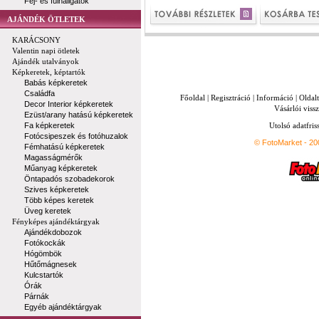
Fej- és fülhallgatók
AJÁNDÉK ÖTLETEK
KARÁCSONY
Valentin napi ötletek
Ajándék utalványok
Képkeretek, képtartók
Babás képkeretek
Családfa
Főoldal
|
Regisztráció
|
Információ
|
Oldal
Decor Interior képkeretek
Vásárlói vissz
Ezüst/arany hatású képkeretek
Fa képkeretek
Utolsó adatfris
Fotócsipeszek és fotóhuzalok
© FotoMarket - 2
Fémhatású képkeretek
Magasságmérők
Műanyag képkeretek
Öntapadós szobadekorok
Szives képkeretek
Több képes keretek
Üveg keretek
Fényképes ajándéktárgyak
Ajándékdobozok
Fotókockák
Hógömbök
Hűtőmágnesek
Kulcstartók
Órák
Párnák
Egyéb ajándéktárgyak