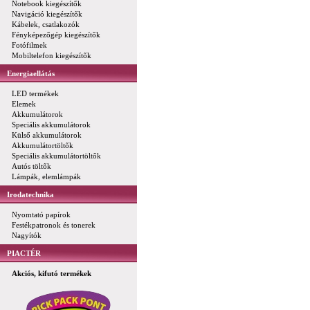
Notebook kiegészítők
Navigáció kiegészítők
Kábelek, csatlakozók
Fényképezőgép kiegészítők
Fotófilmek
Mobiltelefon kiegészítők
Energiaellátás
LED termékek
Elemek
Akkumulátorok
Speciális akkumulátorok
Külső akkumulátorok
Akkumulátortöltők
Speciális akkumulátortöltők
Autós töltők
Lámpák, elemlámpák
Irodatechnika
Nyomtató papírok
Festékpatronok és tonerek
Nagyítók
PIACTÉR
Akciós, kifutó termékek