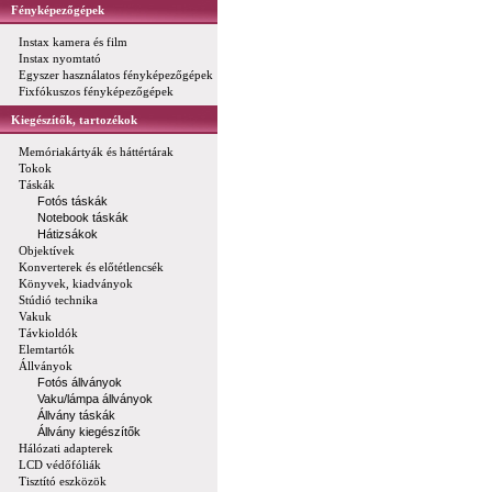
Fényképezőgépek
Instax kamera és film
Instax nyomtató
Egyszer használatos fényképezőgépek
Fixfókuszos fényképezőgépek
Kiegészítők, tartozékok
Memóriakártyák és háttértárak
Tokok
Táskák
Fotós táskák
Notebook táskák
Hátizsákok
Objektívek
Konverterek és előtétlencsék
Könyvek, kiadványok
Stúdió technika
Vakuk
Távkioldók
Elemtartók
Állványok
Fotós állványok
Vaku/lámpa állványok
Állvány táskák
Állvány kiegészítők
Hálózati adapterek
LCD védőfóliák
Tisztító eszközök