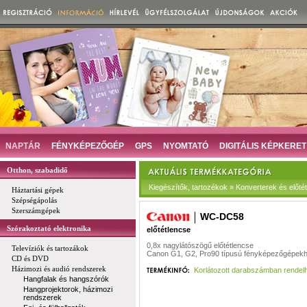
NAPTÁR
FÉNYKÉPEZŐGÉP
GPS
NYOMTATÓ
DIGITÁLIS KÉPKERET
Otthon, szabadidő
Kiegészítők, tartozékok » Konverterek és előté
Háztartási gépek
Szépségápolás
Szerszámgépek
WC-DC58
Szórakoztató elektronika
előtétlencse
0,8x nagylátószögű előtétlencse
Televíziók és tartozákok
Canon G1, G2, Pro90 típusú fényképezőgépek
CD és DVD
Házimozi és audió rendszerek
Korlátozott darabszámban rendel
Hangfalak és hangszórók
Hangprojektorok, házimozi
rendszerek