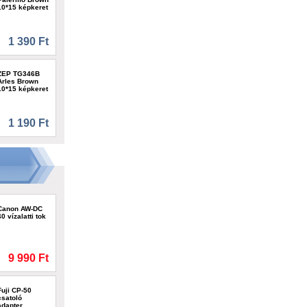
10*15 képkeret
1 390 Ft
ZEP TG346B
Arles Brown
10*15 képkeret
1 190 Ft
Canon AW-DC
40 vízalatti tok
9 990 Ft
Fuji CP-50
csatoló
adapter