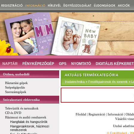
NAPTÁR
FÉNYKÉPEZŐGÉP
GPS
NYOMTATÓ
DIGITÁLIS KÉPKERET
Otthon, szabadidő
Irodatechnika » Festékpatronok és tonerek » L
Háztartási gépek
Szépségápolás
Szerszámgépek
Szórakoztató elektronika
Televíziók és tartozákok
CD és DVD
Főoldal
|
Regisztráció
|
Információ
|
Oldal
Házimozi és audió rendszerek
Vásárlói vissz
Hangfalak és hangszórók
Utolsó adatfris
Hangprojektorok, házimozi
rendszerek
© FotoMarket - 2