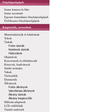
Fényképezőgépek
Instax kamera és film
Instax nyomtató
Egyszer használatos fényképezőgépek
Fixfókuszos fényképezőgépek
Kiegészítők, tartozékok
Memóriakártyák és háttértárak
Tokok
Táskák
Fotós táskák
Notebook táskák
Hátizsákok
Objektívek
Konverterek és előtétlencsék
Könyvek, kiadványok
Stúdió technika
Vakuk
Távkioldók
Elemtartók
Állványok
Fotós állványok
Vaku/lámpa állványok
Állvány táskák
Állvány kiegészítők
Hálózati adapterek
LCD védőfóliák
Tisztító eszközök