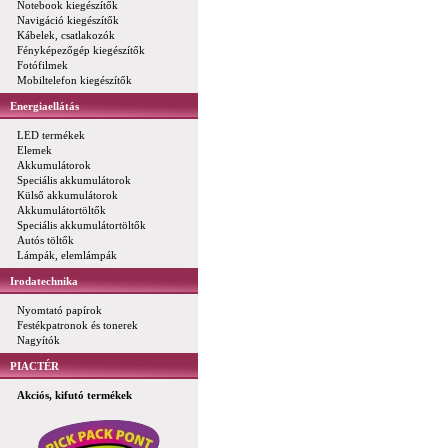
Notebook kiegészítők
Navigáció kiegészítők
Kábelek, csatlakozók
Fényképezőgép kiegészítők
Fotófilmek
Mobiltelefon kiegészítők
Energiaellátás
LED termékek
Elemek
Akkumulátorok
Speciális akkumulátorok
Külső akkumulátorok
Akkumulátortöltők
Speciális akkumulátortöltők
Autós töltők
Lámpák, elemlámpák
Irodatechnika
Nyomtató papírok
Festékpatronok és tonerek
Nagyítók
PIACTÉR
Akciós, kifutó termékek