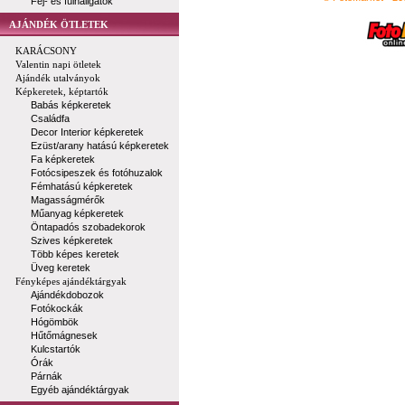
Fej- és fülhallgatók
AJÁNDÉK ÖTLETEK
KARÁCSONY
Valentin napi ötletek
Ajándék utalványok
Képkeretek, képtartók
Babás képkeretek
Családfa
Decor Interior képkeretek
Ezüst/arany hatású képkeretek
Fa képkeretek
Fotócsipeszek és fotóhuzalok
Fémhatású képkeretek
Magasságmérők
Műanyag képkeretek
Öntapadós szobadekorok
Szives képkeretek
Több képes keretek
Üveg keretek
Fényképes ajándéktárgyak
Ajándékdobozok
Fotókockák
Hógömbök
Hűtőmágnesek
Kulcstartók
Órák
Párnák
Egyéb ajándéktárgyak