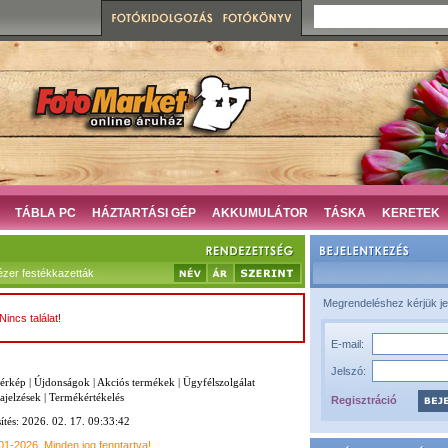
TÁBLA PC
HÁZTARTÁSI GÉP
AKKUMULÁTOR
TÁSKA
KERETEK
ézer festékkazetták
Megrendeléshez kérjük je
Nincs találat!
E-mail:
Jelszó:
térkép
|
Újdonságok
|
Akciós termékek
|
Ügyfélszolgálat
ajelzések
|
Termékértékelés
Regisztráció
sítés: 2026. 02. 17. 09:33:42
001-2026
Minden jog fenntartva!