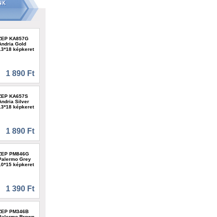
ZEP KA857G
Andria Gold
13*18 képkeret
1 890 Ft
ZEP KA657S
Andria Silver
13*18 képkeret
1 890 Ft
ZEP PM846G
Palermo Grey
10*15 képkeret
1 390 Ft
ZEP PM346B
Palermo Brown