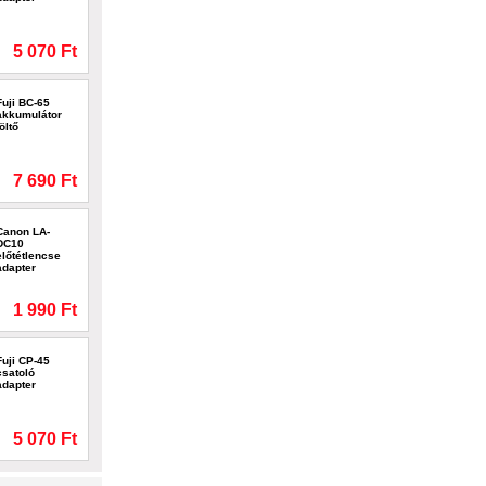
5 070 Ft
Fuji BC-65
akkumulátor
töltő
7 690 Ft
Canon LA-
DC10
előtétlencse
adapter
1 990 Ft
Fuji CP-45
csatoló
adapter
5 070 Ft