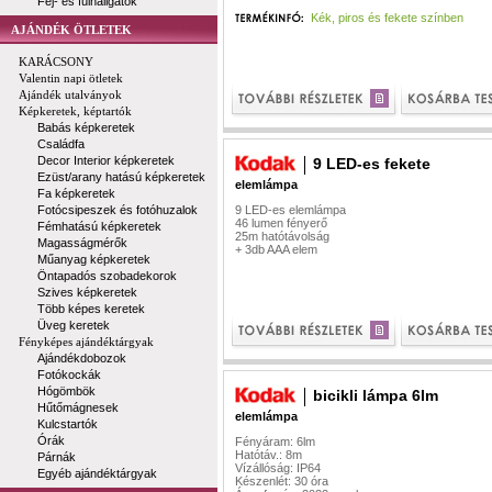
Fej- és fülhallgatók
Kék, piros és fekete színben
AJÁNDÉK ÖTLETEK
KARÁCSONY
Valentin napi ötletek
Ajándék utalványok
Képkeretek, képtartók
Babás képkeretek
Családfa
Decor Interior képkeretek
9 LED-es fekete
Ezüst/arany hatású képkeretek
elemlámpa
Fa képkeretek
Fotócsipeszek és fotóhuzalok
9 LED-es elemlámpa
46 lumen fényerő
Fémhatású képkeretek
25m hatótávolság
Magasságmérők
+ 3db AAA elem
Műanyag képkeretek
Öntapadós szobadekorok
Szives képkeretek
Több képes keretek
Üveg keretek
Fényképes ajándéktárgyak
Ajándékdobozok
Fotókockák
Hógömbök
bicikli lámpa 6lm
Hűtőmágnesek
elemlámpa
Kulcstartók
Órák
Fényáram: 6lm
Hatótáv.: 8m
Párnák
Vízállóság: IP64
Egyéb ajándéktárgyak
Készenlét: 30 óra