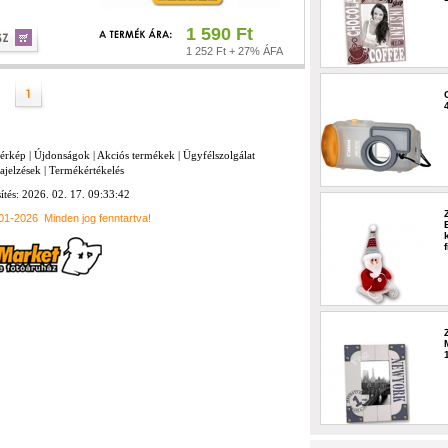
1 590 Ft
1 252 Ft + 27% ÁFA
térkép
|
Újdonságok
|
Akciós termékek
|
Ügyfélszolgálat
ajelzések
|
Termékértékelés
sítés: 2026. 02. 17. 09:33:42
001-2026
Minden jog fenntartva!