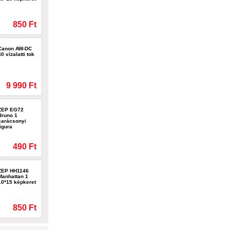
850 Ft
Canon AW-DC
40 vízalatti tok
9 990 Ft
ZEP EG72
Bruno 1
karácsonyi
figura
490 Ft
ZEP HH1146
Manhattan 1
10*15 képkeret
850 Ft