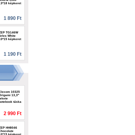
13*18 képkeret
1 890 Ft
ZEP TG146W
Arles White
10*15 képkeret
1 190 Ft
Elecom 10325
Origami 13,3"
fekete
notebook táska
2 990 Ft
ZEP HH8046
Chocolate
10*15 képkeret