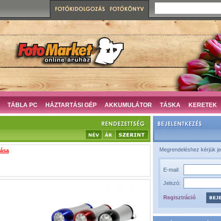
TÁBLA PC
HÁZTARTÁSI GÉP
AKKUMULÁTOR
TÁSKA
KERETEK
Megrendeléshez kérjük je
zása
E-mail:
Jelszó:
Regisztráció