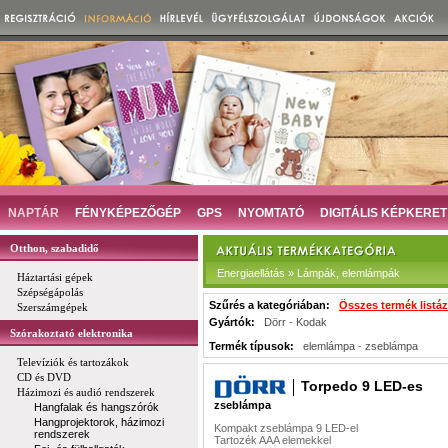
NAPTÁR
FÉNYKÉPEZŐGÉP
GPS
NYOMTATÓ
DIGITÁLIS KÉPKERET
Otthon, szabadidő
Energiaellátás » Lámpák, elemlámpák
Háztartási gépek
Szépségápolás
Szűrés a kategóriában:
Összes termék listá
Szerszámgépek
Gyártók:
Dörr
-
Kodak
Szórakoztató elektronika
Termék típusok:
elemlámpa
-
zseblámpa
Televíziók és tartozákok
CD és DVD
Torpedo 9 LED-es
Házimozi és audió rendszerek
zseblámpa
Hangfalak és hangszórók
Hangprojektorok, házimozi
Kompakt zseblámpa 9 LED-el
rendszerek
Tartozék AAA elemekkel