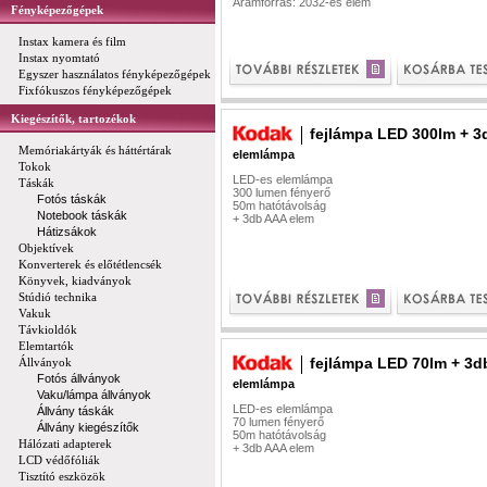
Áramforrás: 2032-es elem
Fényképezőgépek
Instax kamera és film
Instax nyomtató
Egyszer használatos fényképezőgépek
Fixfókuszos fényképezőgépek
Kiegészítők, tartozékok
fejlámpa LED 300lm + 
Memóriakártyák és háttértárak
elemlámpa
Tokok
LED-es elemlámpa
Táskák
300 lumen fényerő
Fotós táskák
50m hatótávolság
Notebook táskák
+ 3db AAA elem
Hátizsákok
Objektívek
Konverterek és előtétlencsék
Könyvek, kiadványok
Stúdió technika
Vakuk
Távkioldók
Elemtartók
fejlámpa LED 70lm + 3
Állványok
Fotós állványok
elemlámpa
Vaku/lámpa állványok
LED-es elemlámpa
Állvány táskák
70 lumen fényerő
Állvány kiegészítők
50m hatótávolság
Hálózati adapterek
+ 3db AAA elem
LCD védőfóliák
Tisztító eszközök