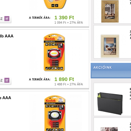
1 390 Ft
1 094 Ft + 27% ÁFA
3db AAA
1 890 Ft
1 488 Ft + 27% ÁFA
db AAA