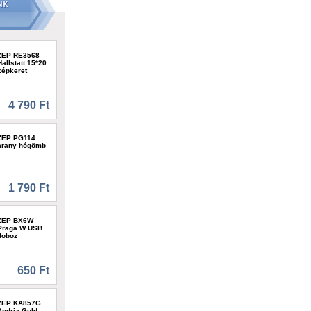
ZEP RE3568
Hallstatt 15*20
képkeret
4 790 Ft
ZEP PG114
arany hógömb
1 790 Ft
ZEP BX6W
Praga W USB
doboz
650 Ft
ZEP KA857G
Andria Gold