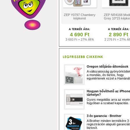
ZEP Y0797 Chambery
ZEP NR4168 Modi
képkeret
Grey 10*15 képke
4 690 Ft
2 890 Ft
3 693 Ft + 27% ÁFA
2 276 Ft + 27% Á
Oregon időjárás-állomások
A változatosság gyönyörködtet,
a mondás, és biztos, hogy
egyetértenek ezzel a Hamánál 
Hogyan bővíthető az iPhon
tárhelye?
Gyors megoldás arra az esetr
fogyóban a szabad kapacitás.
3 év garancia - Brother
A Brother minden termékére 3
regisztráción alapuló garanciát
biztosít.