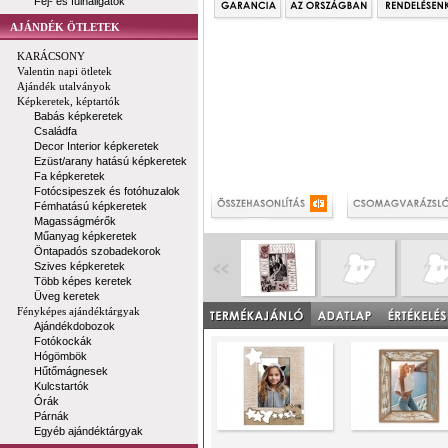
Fej- és fülhallgatók
AJÁNDÉK ÖTLETEK
KARÁCSONY
Valentin napi ötletek
Ajándék utalványok
Képkeretek, képtartók
Babás képkeretek
Családfa
Decor Interior képkeretek
Ezüst/arany hatású képkeretek
Fa képkeretek
Fotócsipeszek és fotóhuzalok
Fémhatású képkeretek
Magasságmérők
Műanyag képkeretek
Öntapadós szobadekorok
Szives képkeretek
Több képes keretek
Üveg keretek
Fényképes ajándéktárgyak
Ajándékdobozok
Fotókockák
Hógömbök
Hűtőmágnesek
Kulcstartók
Órák
Párnák
Egyéb ajándéktárgyak