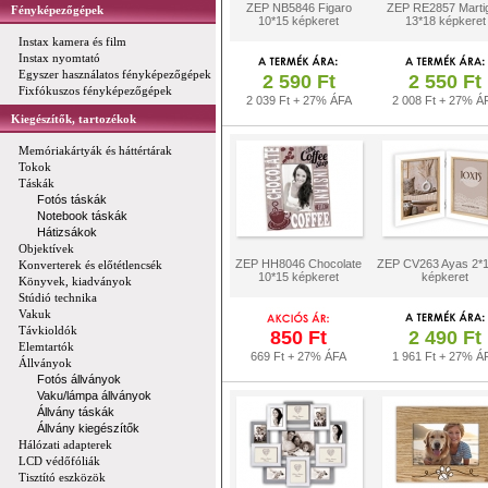
ZEP NB5846 Figaro
ZEP RE2857 Marti
Fényképezőgépek
10*15 képkeret
13*18 képkeret
Instax kamera és film
Instax nyomtató
Egyszer használatos fényképezőgépek
2 590 Ft
2 550 Ft
Fixfókuszos fényképezőgépek
2 039 Ft + 27% ÁFA
2 008 Ft + 27% Á
Kiegészítők, tartozékok
Memóriakártyák és háttértárak
Tokok
Táskák
Fotós táskák
Notebook táskák
Hátizsákok
Objektívek
ZEP HH8046 Chocolate
ZEP CV263 Ayas 2*
Konverterek és előtétlencsék
10*15 képkeret
képkeret
Könyvek, kiadványok
Stúdió technika
Vakuk
Távkioldók
850 Ft
2 490 Ft
Elemtartók
669 Ft + 27% ÁFA
1 961 Ft + 27% Á
Állványok
Fotós állványok
Vaku/lámpa állványok
Állvány táskák
Állvány kiegészítők
Hálózati adapterek
LCD védőfóliák
Tisztító eszközök