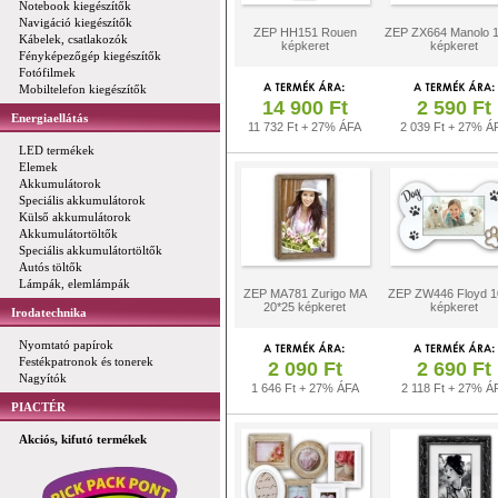
Notebook kiegészítők
Navigáció kiegészítők
ZEP HH151 Rouen
ZEP ZX664 Manolo 
Kábelek, csatlakozók
képkeret
képkeret
Fényképezőgép kiegészítők
Fotófilmek
Mobiltelefon kiegészítők
14 900 Ft
2 590 Ft
Energiaellátás
11 732 Ft + 27% ÁFA
2 039 Ft + 27% Á
LED termékek
Elemek
Akkumulátorok
Speciális akkumulátorok
Külső akkumulátorok
Akkumulátortöltők
Speciális akkumulátortöltők
Autós töltők
Lámpák, elemlámpák
ZEP MA781 Zurigo MA
ZEP ZW446 Floyd 1
20*25 képkeret
képkeret
Irodatechnika
Nyomtató papírok
Festékpatronok és tonerek
2 090 Ft
2 690 Ft
Nagyítók
1 646 Ft + 27% ÁFA
2 118 Ft + 27% Á
PIACTÉR
Akciós, kifutó termékek