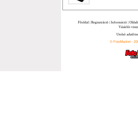
Főoldal
|
Regisztráció
|
Információ
|
Oldal
Vásárlói vissz
Utolsó adatfris
© FotoMarket - 2