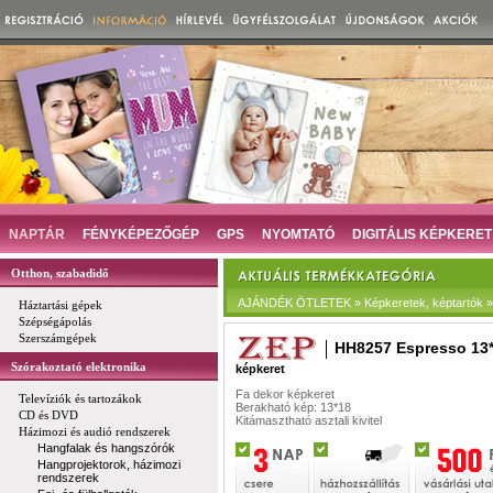
NAPTÁR
FÉNYKÉPEZŐGÉP
GPS
NYOMTATÓ
DIGITÁLIS KÉPKERET
Otthon, szabadidő
AJÁNDÉK ÖTLETEK » Képkeretek, képtartók » D
Háztartási gépek
Szépségápolás
Szerszámgépek
HH8257 Espresso 13
Szórakoztató elektronika
képkeret
Fa dekor képkeret
Televíziók és tartozákok
Berakható kép: 13*18
CD és DVD
Kitámasztható asztali kivitel
Házimozi és audió rendszerek
Hangfalak és hangszórók
Hangprojektorok, házimozi
rendszerek