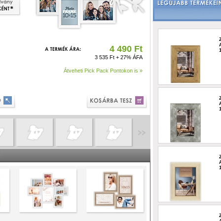
4 490 Ft
3 535 Ft + 27% ÁFA
Átveheti Pick Pack Pontokon is »