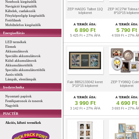
Notebook kiegészítők
Navigáció kiegészítők
ZEP HA02G Talbot 11Q
ZEP XC27W Tolosa f
Kábelek, csatlakozók
képkeret
8*10*15 képkere
Fényképezőgép kiegészítők
Fotófilmek
Mobiltelefon kiegészítők
6 890 Ft
5 790 Ft
Energiaellátás
5 425 Ft + 27% ÁFA
4 559 Ft + 27% Á
LED termékek
Elemek
Akkumulátorok
Speciális akkumulátorok
Külső akkumulátorok
Akkumulátortöltők
Speciális akkumulátortöltők
Autós töltők
Lámpák, elemlámpák
Falc BB52133042 keret
ZEP TY086Q Colm
3*10*15 képkeret
képkeret
Irodatechnika
Nyomtató papírok
Festékpatronok és tonerek
3 990 Ft
4 690 Ft
Nagyítók
3 142 Ft + 27% ÁFA
3 693 Ft + 27% Á
PIACTÉR
Akciós, kifutó termékek