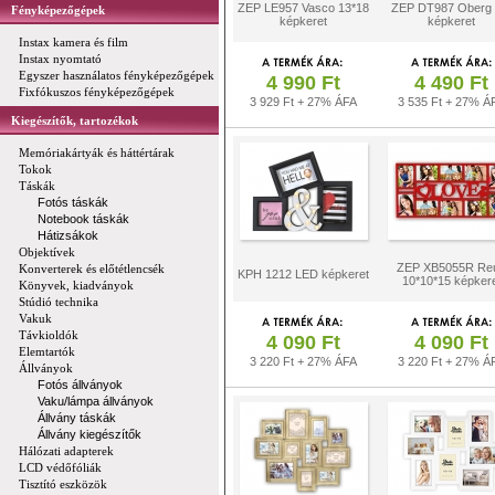
ZEP LE957 Vasco 13*18
ZEP DT987 Oberg
Fényképezőgépek
képkeret
képkeret
Instax kamera és film
Instax nyomtató
Egyszer használatos fényképezőgépek
4 990 Ft
4 490 Ft
Fixfókuszos fényképezőgépek
3 929 Ft + 27% ÁFA
3 535 Ft + 27% Á
Kiegészítők, tartozékok
Memóriakártyák és háttértárak
Tokok
Táskák
Fotós táskák
Notebook táskák
Hátizsákok
Objektívek
ZEP XB5055R Re
Konverterek és előtétlencsék
KPH 1212 LED képkeret
10*10*15 képker
Könyvek, kiadványok
Stúdió technika
Vakuk
Távkioldók
4 090 Ft
4 090 Ft
Elemtartók
3 220 Ft + 27% ÁFA
3 220 Ft + 27% Á
Állványok
Fotós állványok
Vaku/lámpa állványok
Állvány táskák
Állvány kiegészítők
Hálózati adapterek
LCD védőfóliák
Tisztító eszközök