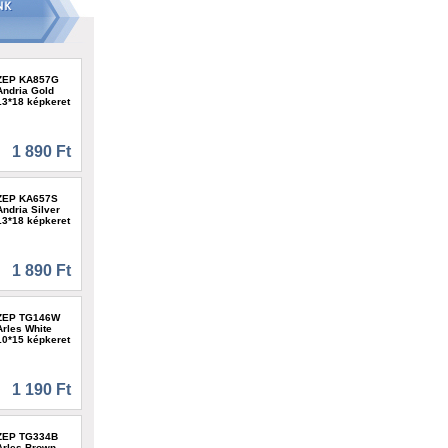
ZEP KA857G
Andria Gold
13*18 képkeret
1 890 Ft
ZEP KA657S
Andria Silver
13*18 képkeret
1 890 Ft
ZEP TG146W
Arles White
10*15 képkeret
1 190 Ft
ZEP TG334B
Arles Brown