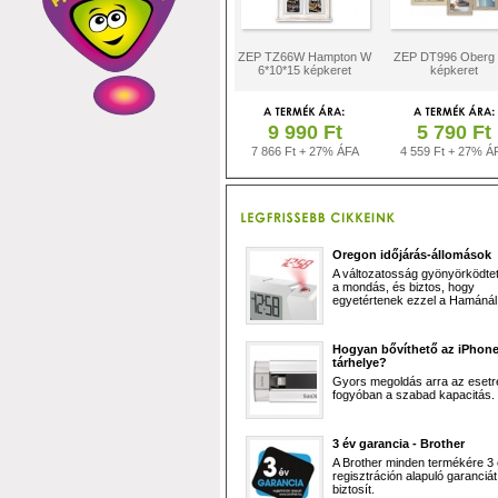
ZEP TZ66W Hampton W
ZEP DT996 Oberg
6*10*15 képkeret
képkeret
9 990 Ft
5 790 Ft
7 866 Ft + 27% ÁFA
4 559 Ft + 27% Á
Oregon időjárás-állomások
A változatosság gyönyörködtet,
a mondás, és biztos, hogy
egyetértenek ezzel a Hamánál 
Hogyan bővíthető az iPhon
tárhelye?
Gyors megoldás arra az esetr
fogyóban a szabad kapacitás.
3 év garancia - Brother
A Brother minden termékére 3
regisztráción alapuló garanciát
biztosít.