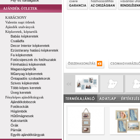
Fej- és fülhallgatók
AJÁNDÉK ÖTLETEK
KARÁCSONY
Valentin napi ötletek
Ajándék utalványok
Képkeretek, képtartók
Babás képkeretek
Családfa
Decor Interior képkeretek
Ezüst/arany hatású képkeretek
Fa képkeretek
Fotócsipeszek és fotóhuzalok
Fémhatású képkeretek
Magasságmérők
Műanyag képkeretek
Öntapadós szobadekorok
Szives képkeretek
Több képes keretek
Üveg keretek
Fényképes ajándéktárgyak
Ajándékdobozok
Fotókockák
Hógömbök
Hűtőmágnesek
Kulcstartók
Órák
Párnák
Egyéb ajándéktárgyak