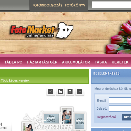
TÁBLA PC
HÁZTARTÁSI GÉP
AKKUMULÁTOR
TÁSKA
KERETEK
 Több képes keretek
Megrendeléshez kérjük je
E-mail:
Jelszó:
Regisztráció