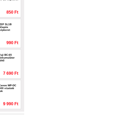
850 Ft
ZEP SL1B
télapós
képkeret
990 Ft
Fuji BC-65
akkumulátor
töltő
7 690 Ft
Canon WP-DC
500 vízalatti
tok
9 990 Ft