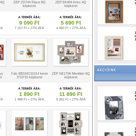
 4Q
ZEP ZD744 Riace 8Q
ZEP EK484 Kriss 4Q
képkeret
képkeret
9 090 Ft
5 690 Ft
FA
7 157 Ft + 27% ÁFA
4 480 Ft + 27% ÁFA
us
Falc BB164131014 keret
ZEP NE1706 Meridien 6Q
et
3*10*15 képkeret
képkeret
1 890 Ft
11 890 Ft
FA
1 488 Ft + 27% ÁFA
9 362 Ft + 27% ÁFA