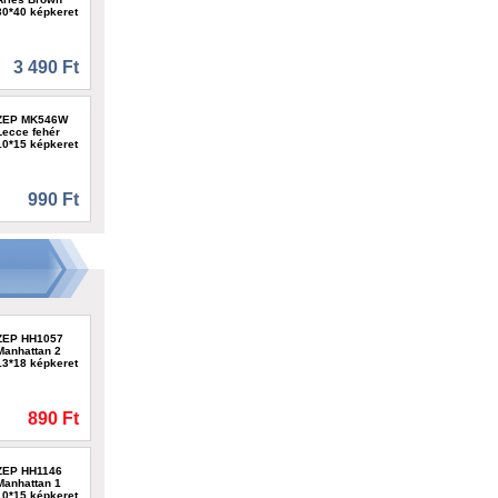
30*40 képkeret
3 490 Ft
ZEP MK546W
Lecce fehér
10*15 képkeret
990 Ft
ZEP HH1057
Manhattan 2
13*18 képkeret
890 Ft
ZEP HH1146
Manhattan 1
10*15 képkeret