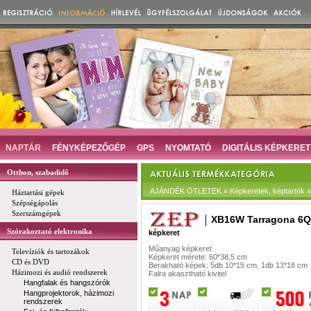
NAPTÁR
FÉNYKÉPEZŐGÉP
GPS
NYOMTATÓ
DIGITÁLIS KÉPKERET
Otthon, szabadidő
AJÁNDÉK ÖTLETEK » Képkeretek, képtartók »
Háztartási gépek
Szépségápolás
Szerszámgépek
XB16W Tarragona 6Q
Szórakoztató elektronika
képkeret
Műanyag képkeret
Televíziók és tartozákok
Képkeret mérete: 60*38,5 cm
CD és DVD
Berakható képek: 5db 10*15 cm, 1db 13*18 cm
Házimozi és audió rendszerek
Falra akasztható kivitel
Hangfalak és hangszórók
Hangprojektorok, házimozi
rendszerek