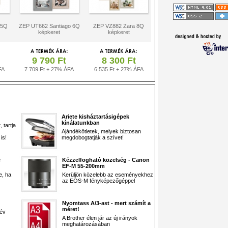
 5Q
ZEP UT662 Santiago 6Q
ZEP VZ882 Zara 8Q
képkeret
képkeret
9 790 Ft
8 300 Ft
FA
7 709 Ft + 27% ÁFA
6 535 Ft + 27% ÁFA
Ariete kisháztartásigépek
kínálatunkban
 tartja
Ajándékötletek, melyek biztosan
is!
megdobogtatják a szívet!
e
Kézzelfogható közelség - Canon
EF-M 55-200mm
e, ha
Kerüljön közelebb az eseményekhez
az EOS-M fényképezőgéppel
Nyomtass A/3-ast - mert számít a
méret!
 év
A Brother élen jár az új irányok
meghatározásában