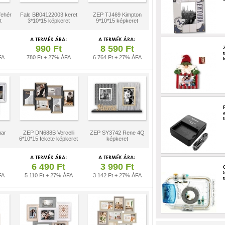
ehér
Falc BB04122003 keret
ZEP TJ469 Kimpton
t
3*10*15 képkeret
9*10*15 képkeret
990 Ft
8 590 Ft
FA
780 Ft + 27% ÁFA
6 764 Ft + 27% ÁFA
ar
ZEP DN688B Vercelli
ZEP SY3742 Rene 4Q
6*10*15 fekete képkeret
képkeret
6 490 Ft
3 990 Ft
FA
5 110 Ft + 27% ÁFA
3 142 Ft + 27% ÁFA