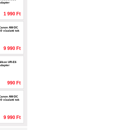
adapter
1 990 Ft
Canon AW-DC
40 vízalatti tok
9 990 Ft
Nikon UR-E6
adapter
990 Ft
Canon AW-DC
30 vízalatti tok
9 990 Ft