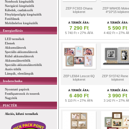
Notebook kiegészítők
Navigáció kiegészítők
ZEP FC933 Ohana
ZEP WW435 Molv
Kábelek, csatlakozók
képkeret
4*10*15 képkere
Fényképezőgép kiegészítők
Fotófilmek
Mobiltelefon kiegészítők
7 290 Ft
5 590 Ft
Energiaellátás
5 740 Ft + 27% ÁFA
4 402 Ft + 27% Á
LED termékek
Elemek
Akkumulátorok
Speciális akkumulátorok
Külső akkumulátorok
Akkumulátortöltők
Speciális akkumulátortöltők
Autós töltők
Lámpák, elemlámpák
ZEP LE664 Lescot 6Q
ZEP SY3742 Rene
képkeret
képkeret
Irodatechnika
Nyomtató papírok
Festékpatronok és tonerek
6 490 Ft
3 990 Ft
Nagyítók
5 110 Ft + 27% ÁFA
3 142 Ft + 27% Á
PIACTÉR
Akciós, kifutó termékek