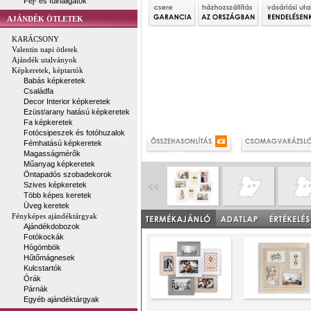
Fej- és fülhallgatók
AJÁNDÉK ÖTLETEK
KARÁCSONY
Valentin napi ötletek
Ajándék utalványok
Képkeretek, képtartók
Babás képkeretek
Családfa
Decor Interior képkeretek
Ezüst/arany hatású képkeretek
Fa képkeretek
Fotócsipeszek és fotóhuzalok
Fémhatású képkeretek
Magasságmérők
Műanyag képkeretek
Öntapadós szobadekorok
Szives képkeretek
Több képes keretek
Üveg keretek
Fényképes ajándéktárgyak
Ajándékdobozok
Fotókockák
Hógömbök
Hűtőmágnesek
Kulcstartók
Órák
Párnák
Egyéb ajándéktárgyak