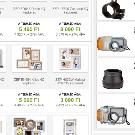
eno
ZEP ZD843 Desio 4Q
ZEP LE340 Zacharie 6Q
t
képkeret
képkeret
5 490 Ft
8 090 Ft
FA
4 323 Ft + 27% ÁFA
6 370 Ft + 27% ÁFA
 4Q
ZEP EK484 Kriss 4Q
ZEP H032W Malaga
képkeret
4*10*15 képkeret
5 690 Ft
3 090 Ft
FA
4 480 Ft + 27% ÁFA
2 433 Ft + 27% ÁFA