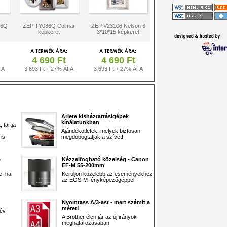
 6Q
ZEP TY086Q Colmar
ZEP V23106 Nelson 6
képkeret
3*10*15 képkeret
4 690 Ft
4 690 Ft
FA
3 693 Ft + 27% ÁFA
3 693 Ft + 27% ÁFA
Ariete kisháztartásigépek
kínálatunkban
 tartja
Ajándékötletek, melyek biztosan
is!
megdobogtatják a szívet!
e
Kézzelfogható közelség - Canon
EF-M 55-200mm
e, ha
Kerüljön közelebb az eseményekhez
az EOS-M fényképezőgéppel
Nyomtass A/3-ast - mert számít a
méret!
 év
A Brother élen jár az új irányok
meghatározásában