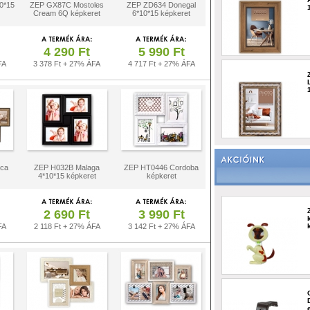
0*15
ZEP GX87C Mostoles
ZEP ZD634 Donegal
Cream 6Q képkeret
6*10*15 képkeret
4 290 Ft
5 990 Ft
FA
3 378 Ft + 27% ÁFA
4 717 Ft + 27% ÁFA
ca
ZEP H032B Malaga
ZEP HT0446 Cordoba
4*10*15 képkeret
képkeret
2 690 Ft
3 990 Ft
FA
2 118 Ft + 27% ÁFA
3 142 Ft + 27% ÁFA