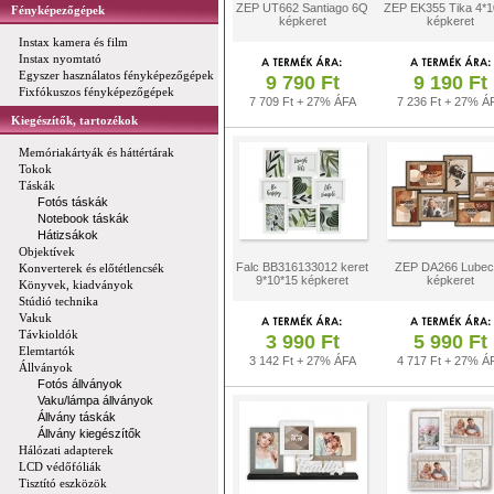
ZEP UT662 Santiago 6Q
ZEP EK355 Tika 4*1
Fényképezőgépek
képkeret
képkeret
Instax kamera és film
Instax nyomtató
Egyszer használatos fényképezőgépek
9 790 Ft
9 190 Ft
Fixfókuszos fényképezőgépek
7 709 Ft + 27% ÁFA
7 236 Ft + 27% Á
Kiegészítők, tartozékok
Memóriakártyák és háttértárak
Tokok
Táskák
Fotós táskák
Notebook táskák
Hátizsákok
Objektívek
Falc BB316133012 keret
ZEP DA266 Lubec
Konverterek és előtétlencsék
9*10*15 képkeret
képkeret
Könyvek, kiadványok
Stúdió technika
Vakuk
Távkioldók
3 990 Ft
5 990 Ft
Elemtartók
3 142 Ft + 27% ÁFA
4 717 Ft + 27% Á
Állványok
Fotós állványok
Vaku/lámpa állványok
Állvány táskák
Állvány kiegészítők
Hálózati adapterek
LCD védőfóliák
Tisztító eszközök