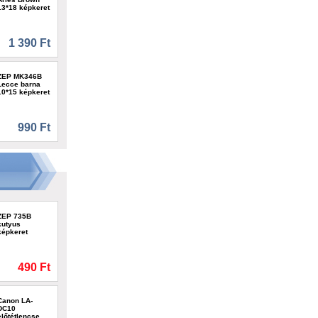
13*18 képkeret
1 390 Ft
ZEP MK346B
Lecce barna
10*15 képkeret
990 Ft
ZEP 735B
kutyus
képkeret
490 Ft
Canon LA-
DC10
előtétlencse