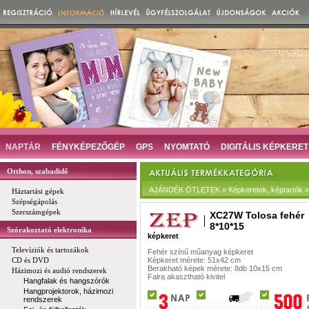
NAPTÁR
FÉNYKÉPEZŐGÉP
GPS
NYOMTATÓ
DIGITÁLIS KÉPKERET
Otthon, szabadidő
AJÁNDÉK ÖTLETEK » Képkeretek, képtartók »
Háztartási gépek
Szépségápolás
Szerszámgépek
XC27W Tolosa fehér
8*10*15
Szórakoztató elektronika
képkeret
Televíziók és tartozákok
Fehér színű műanyag képkeret
CD és DVD
Képkeret mérete: 51x42 cm
Berakható képek mérete: 8db 10x15 cm
Házimozi és audió rendszerek
Falra akasztható kivitel
Hangfalak és hangszórók
Hangprojektorok, házimozi
rendszerek