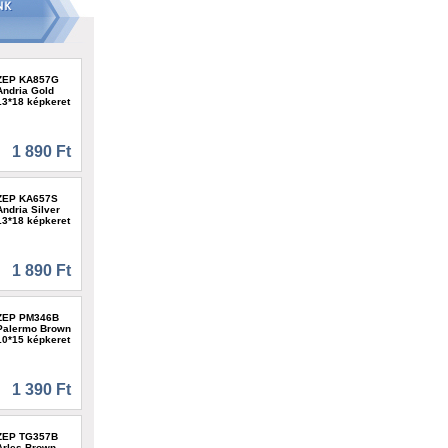
ZEP KA857G
Andria Gold
13*18 képkeret
1 890 Ft
ZEP KA657S
Andria Silver
13*18 képkeret
1 890 Ft
ZEP PM346B
Palermo Brown
10*15 képkeret
1 390 Ft
ZEP TG357B
Arles Brown