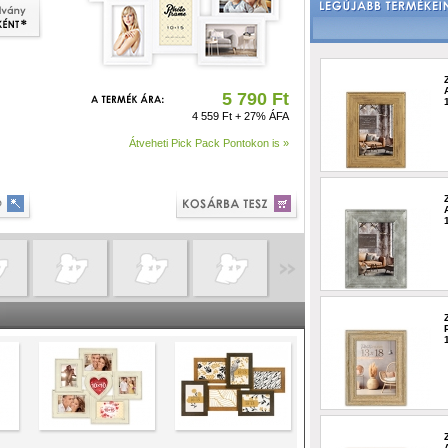
5 790 Ft
4 559 Ft + 27% ÁFA
Átveheti Pick Pack Pontokon is »