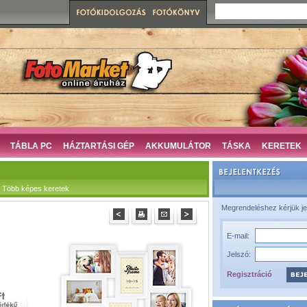
TÁBLA PC
HÁZTARTÁSI GÉP
AKKUMULÁTOR
TÁSKA
KERETEK
 Több képes keretek
Megrendeléshez kérjük je
E-mail:
Jelszó:
Regisztráció