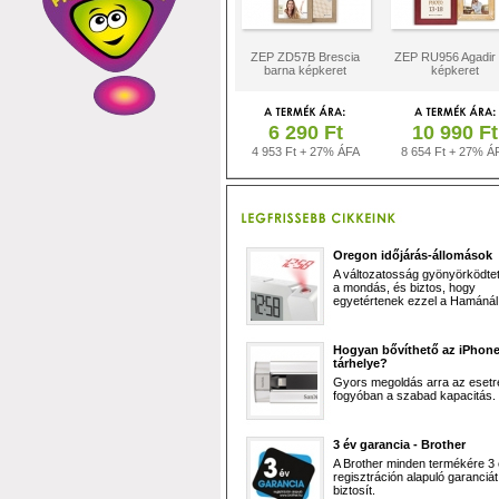
ZEP ZD57B Brescia
ZEP RU956 Agadir
barna képkeret
képkeret
6 290 Ft
10 990 Ft
4 953 Ft + 27% ÁFA
8 654 Ft + 27% Á
Oregon időjárás-állomások
A változatosság gyönyörködtet,
a mondás, és biztos, hogy
egyetértenek ezzel a Hamánál 
Hogyan bővíthető az iPhon
tárhelye?
Gyors megoldás arra az esetr
fogyóban a szabad kapacitás.
3 év garancia - Brother
A Brother minden termékére 3
regisztráción alapuló garanciát
biztosít.