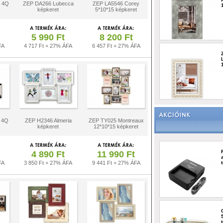
o 4Q
ZEP DA266 Lubecca
ZEP LA5546 Corey
képkeret
5*10*15 képkeret
5 990 Ft
8 200 Ft
FA
4 717 Ft + 27% ÁFA
6 457 Ft + 27% ÁFA
 4Q
ZEP H2346 Almeria
ZEP TY025 Montreaux
képkeret
12*10*15 képkeret
4 890 Ft
11 990 Ft
FA
3 850 Ft + 27% ÁFA
9 441 Ft + 27% ÁFA