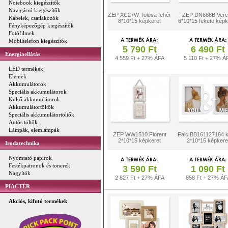
Notebook kiegészítők
Navigáció kiegészítők
ZEP XC27W Tolosa fehér
ZEP DN688B Verce
Kábelek, csatlakozók
8*10*15 képkeret
6*10*15 fekete képk
Fényképezőgép kiegészítők
Fotófilmek
Mobiltelefon kiegészítők
5 790 Ft
6 490 Ft
Energiaellátás
4 559 Ft + 27% ÁFA
5 110 Ft + 27% Á
LED termékek
Elemek
Akkumulátorok
Speciális akkumulátorok
Külső akkumulátorok
Akkumulátortöltők
Speciális akkumulátortöltők
Autós töltők
Lámpák, elemlámpák
ZEP WW1510 Florent
Falc BB161127164 k
2*10*15 képkeret
2*10*15 képkere
Irodatechnika
Nyomtató papírok
Festékpatronok és tonerek
3 590 Ft
1 090 Ft
Nagyítók
2 827 Ft + 27% ÁFA
858 Ft + 27% ÁF
PIACTÉR
Akciós, kifutó termékek