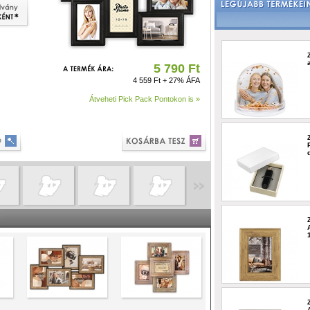
5 790 Ft
4 559 Ft + 27% ÁFA
Átveheti Pick Pack Pontokon is »