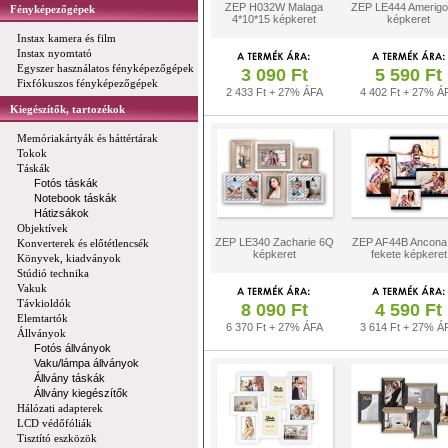
ZEP H032W Malaga
ZEP LE444 Amerig
Fényképezőgépek
4*10*15 képkeret
képkeret
Instax kamera és film
Instax nyomtató
Egyszer használatos fényképezőgépek
3 090 Ft
5 590 Ft
Fixfókuszos fényképezőgépek
2 433 Ft + 27% ÁFA
4 402 Ft + 27% Á
Kiegészítők, tartozékok
Memóriakártyák és háttértárak
Tokok
Táskák
Fotós táskák
Notebook táskák
Hátizsákok
Objektívek
ZEP LE340 Zacharie 6Q
ZEP AF44B Ancona
Konverterek és előtétlencsék
képkeret
fekete képkeret
Könyvek, kiadványok
Stúdió technika
Vakuk
Távkioldók
8 090 Ft
4 590 Ft
Elemtartók
6 370 Ft + 27% ÁFA
3 614 Ft + 27% Á
Állványok
Fotós állványok
Vaku/lámpa állványok
Állvány táskák
Állvány kiegészítők
Hálózati adapterek
LCD védőfóliák
Tisztító eszközök