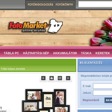
TÁBLA PC
HÁZTARTÁSI GÉP
AKKUMULÁTOR
TÁSKA
KERETEK
 Több képes keretek
Megrendeléshez kérjük je
E-mail:
Jelszó:
Regisztráció