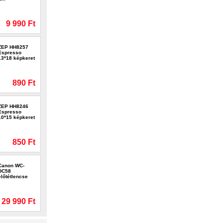
9 990 Ft
ZEP HH8257
Espresso
13*18 képkeret
890 Ft
ZEP HH8246
Espresso
10*15 képkeret
850 Ft
Canon WC-
DC58
előtétlencse
29 990 Ft