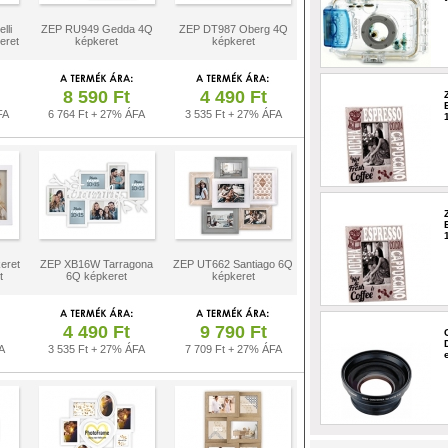
lli
ZEP RU949 Gedda 4Q
ZEP DT987 Oberg 4Q
eret
képkeret
képkeret
8 590 Ft
4 490 Ft
FA
6 764 Ft + 27% ÁFA
3 535 Ft + 27% ÁFA
eret
ZEP XB16W Tarragona
ZEP UT662 Santiago 6Q
t
6Q képkeret
képkeret
4 490 Ft
9 790 Ft
A
3 535 Ft + 27% ÁFA
7 709 Ft + 27% ÁFA