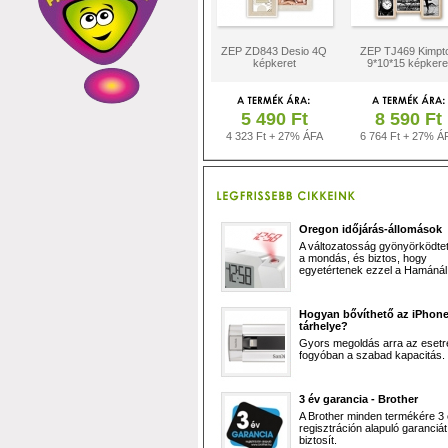
ZEP ZD843 Desio 4Q
ZEP TJ469 Kimpt
képkeret
9*10*15 képkere
5 490 Ft
8 590 Ft
4 323 Ft + 27% ÁFA
6 764 Ft + 27% Á
Oregon időjárás-állomások
A változatosság gyönyörködtet,
a mondás, és biztos, hogy
egyetértenek ezzel a Hamánál 
Hogyan bővíthető az iPhon
tárhelye?
Gyors megoldás arra az esetr
fogyóban a szabad kapacitás.
3 év garancia - Brother
A Brother minden termékére 3
regisztráción alapuló garanciát
biztosít.