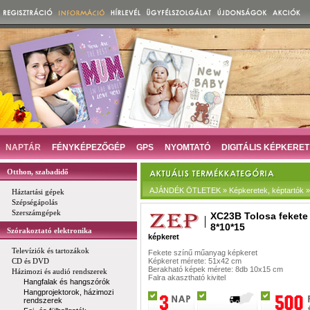
NAPTÁR
FÉNYKÉPEZŐGÉP
GPS
NYOMTATÓ
DIGITÁLIS KÉPKERET
Otthon, szabadidő
AJÁNDÉK ÖTLETEK » Képkeretek, képtartók »
Háztartási gépek
Szépségápolás
Szerszámgépek
XC23B Tolosa fekete
8*10*15
Szórakoztató elektronika
képkeret
Televíziók és tartozákok
Fekete színű műanyag képkeret
CD és DVD
Képkeret mérete: 51x42 cm
Berakható képek mérete: 8db 10x15 cm
Házimozi és audió rendszerek
Falra akasztható kivitel
Hangfalak és hangszórók
Hangprojektorok, házimozi
rendszerek