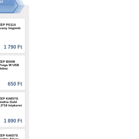
ZEP PG114
arany hógömb
1 790 Ft
ZEP BX6W
Praga W USB
doboz
650 Ft
ZEP KA857G
Andria Gold
13*18 képkeret
1 890 Ft
ZEP KA657S
Andria Silver