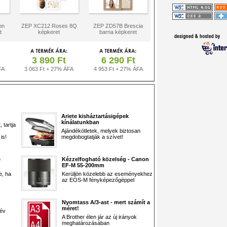
on
ZEP XC212 Roses 8Q
ZEP ZD57B Brescia
t
képkeret
barna képkeret
3 890 Ft
6 290 Ft
FA
3 063 Ft + 27% ÁFA
4 953 Ft + 27% ÁFA
Ariete kisháztartásigépek
kínálatunkban
 tartja
Ajándékötletek, melyek biztosan
is!
megdobogtatják a szívet!
e
Kézzelfogható közelség - Canon
EF-M 55-200mm
e, ha
Kerüljön közelebb az eseményekhez
az EOS-M fényképezőgéppel
Nyomtass A/3-ast - mert számít a
méret!
 év
A Brother élen jár az új irányok
meghatározásában