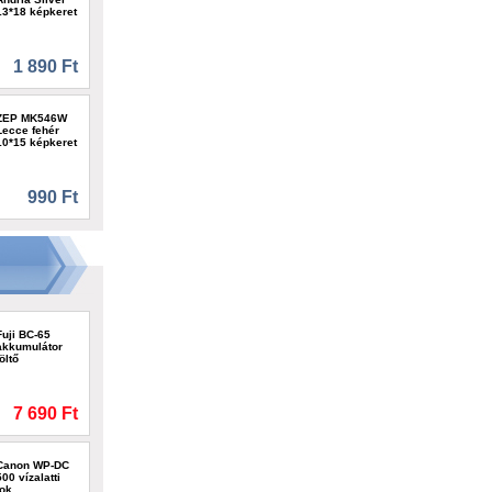
13*18 képkeret
1 890 Ft
ZEP MK546W
Lecce fehér
10*15 képkeret
990 Ft
Fuji BC-65
akkumulátor
töltő
7 690 Ft
Canon WP-DC
500 vízalatti
tok