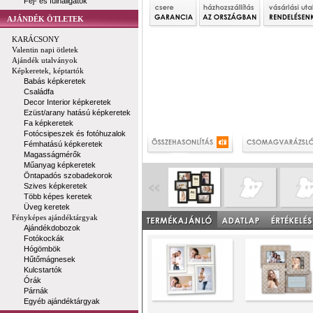
Fej- és fülhallgatók
AJÁNDÉK ÖTLETEK
KARÁCSONY
Valentin napi ötletek
Ajándék utalványok
Képkeretek, képtartók
Babás képkeretek
Családfa
Decor Interior képkeretek
Ezüst/arany hatású képkeretek
Fa képkeretek
Fotócsipeszek és fotóhuzalok
Fémhatású képkeretek
Magasságmérők
Műanyag képkeretek
Öntapadós szobadekorok
Szives képkeretek
Több képes keretek
Üveg keretek
Fényképes ajándéktárgyak
Ajándékdobozok
Fotókockák
Hógömbök
Hűtőmágnesek
Kulcstartók
Órák
Párnák
Egyéb ajándéktárgyak