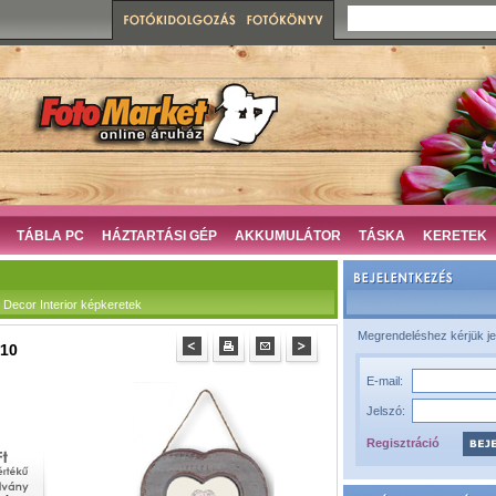
TÁBLA PC
HÁZTARTÁSI GÉP
AKKUMULÁTOR
TÁSKA
KERETEK
ecor Interior képkeretek
Megrendeléshez kérjük je
*10
E-mail:
Jelszó:
Regisztráció