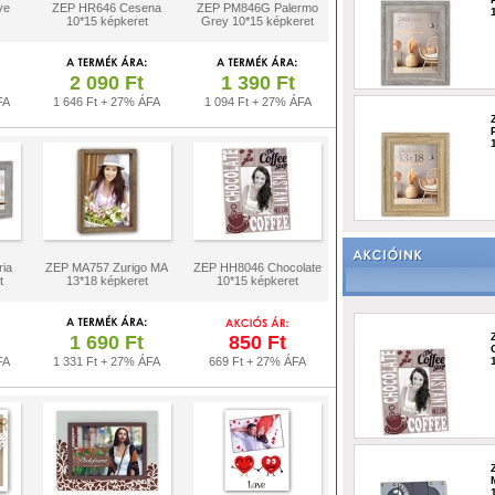
ve
ZEP HR646 Cesena
ZEP PM846G Palermo
10*15 képkeret
Grey 10*15 képkeret
2 090 Ft
1 390 Ft
FA
1 646 Ft + 27% ÁFA
1 094 Ft + 27% ÁFA
ia
ZEP MA757 Zurigo MA
ZEP HH8046 Chocolate
t
13*18 képkeret
10*15 képkeret
1 690 Ft
850 Ft
FA
1 331 Ft + 27% ÁFA
669 Ft + 27% ÁFA