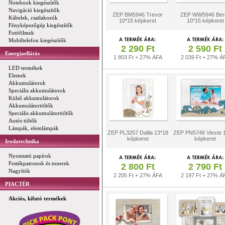
Notebook kiegészítők
Navigáció kiegészítők
ZEP BM5946 Trevor
ZEP WW5946 Ber
Kábelek, csatlakozók
10*15 képkeret
10*15 képkeret
Fényképezőgép kiegészítők
Fotófilmek
Mobiltelefon kiegészítők
2 290 Ft
2 590 Ft
Energiaellátás
1 803 Ft + 27% ÁFA
2 039 Ft + 27% Á
LED termékek
Elemek
Akkumulátorok
Speciális akkumulátorok
Külső akkumulátorok
Akkumulátortöltők
Speciális akkumulátortöltők
Autós töltők
Lámpák, elemlámpák
ZEP PL3257 Dalila 13*18
ZEP PN5746 Vieste 
képkeret
képkeret
Irodatechnika
Nyomtató papírok
Festékpatronok és tonerek
2 800 Ft
2 790 Ft
Nagyítók
2 205 Ft + 27% ÁFA
2 197 Ft + 27% Á
PIACTÉR
Akciós, kifutó termékek