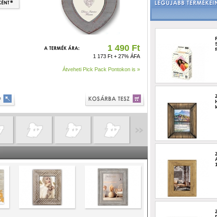
1 490 Ft
1 173 Ft + 27% ÁFA
Átveheti Pick Pack Pontokon is »