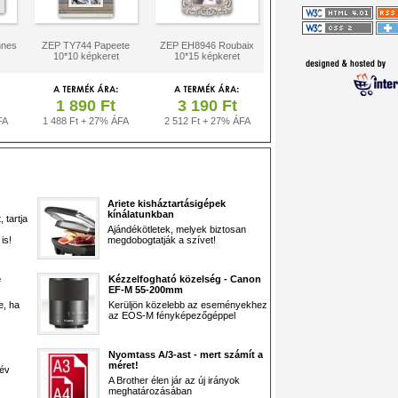
nnes
ZEP TY744 Papeete
ZEP EH8946 Roubaix
10*10 képkeret
10*15 képkeret
1 890 Ft
3 190 Ft
FA
1 488 Ft + 27% ÁFA
2 512 Ft + 27% ÁFA
Ariete kisháztartásigépek
kínálatunkban
 tartja
Ajándékötletek, melyek biztosan
is!
megdobogtatják a szívet!
e
Kézzelfogható közelség - Canon
EF-M 55-200mm
e, ha
Kerüljön közelebb az eseményekhez
az EOS-M fényképezőgéppel
Nyomtass A/3-ast - mert számít a
méret!
 év
A Brother élen jár az új irányok
meghatározásában