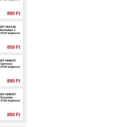
890 Ft
ZEP HH1146
Manhattan 1
10*15 képkeret
850 Ft
ZEP HH8257
Espresso
13*18 képkeret
890 Ft
ZEP HH8057
Chocolate
13*18 képkeret
890 Ft