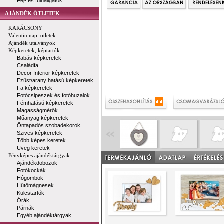
Fej- és fülhallgatók
AJÁNDÉK ÖTLETEK
KARÁCSONY
Valentin napi ötletek
Ajándék utalványok
Képkeretek, képtartók
Babás képkeretek
Családfa
Decor Interior képkeretek
Ezüst/arany hatású képkeretek
Fa képkeretek
Fotócsipeszek és fotóhuzalok
Fémhatású képkeretek
Magasságmérők
Műanyag képkeretek
Öntapadós szobadekorok
Szives képkeretek
Több képes keretek
Üveg keretek
Fényképes ajándéktárgyak
Ajándékdobozok
Fotókockák
Hógömbök
Hűtőmágnesek
Kulcstartók
Órák
Párnák
Egyéb ajándéktárgyak