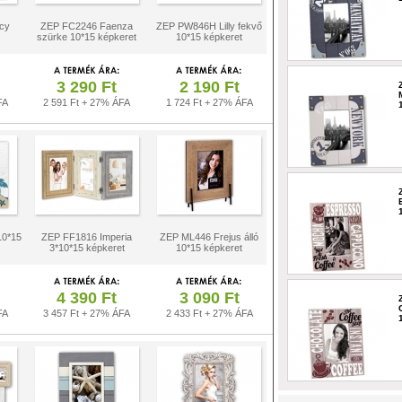
cy
ZEP FC2246 Faenza
ZEP PW846H Lilly fekvő
szürke 10*15 képkeret
10*15 képkeret
3 290 Ft
2 190 Ft
FA
2 591 Ft + 27% ÁFA
1 724 Ft + 27% ÁFA
10*15
ZEP FF1816 Imperia
ZEP ML446 Frejus álló
3*10*15 képkeret
10*15 képkeret
4 390 Ft
3 090 Ft
FA
3 457 Ft + 27% ÁFA
2 433 Ft + 27% ÁFA