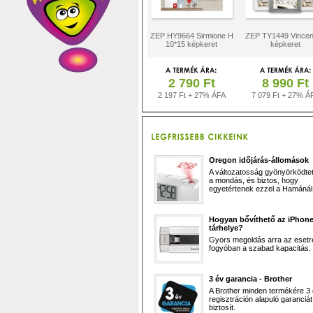
ZEP HY9664 Sirmione H
ZEP TY1449 Vince
10*15 képkeret
képkeret
2 790 Ft
8 990 Ft
2 197 Ft + 27% ÁFA
7 079 Ft + 27% Á
Oregon időjárás-állomások
A változatosság gyönyörködtet,
a mondás, és biztos, hogy
egyetértenek ezzel a Hamánál 
Hogyan bővíthető az iPhon
tárhelye?
Gyors megoldás arra az esetr
fogyóban a szabad kapacitás.
3 év garancia - Brother
A Brother minden termékére 3
regisztráción alapuló garanciát
biztosít.