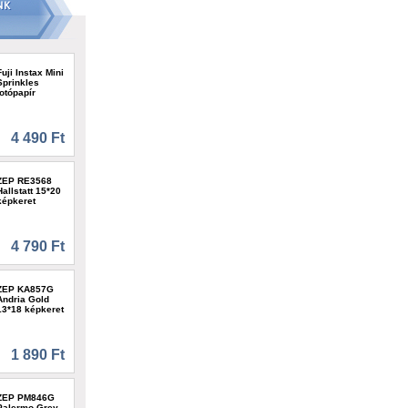
Fuji Instax Mini
Sprinkles
fotópapír
4 490 Ft
ZEP RE3568
Hallstatt 15*20
képkeret
4 790 Ft
ZEP KA857G
Andria Gold
13*18 képkeret
1 890 Ft
ZEP PM846G
Palermo Grey