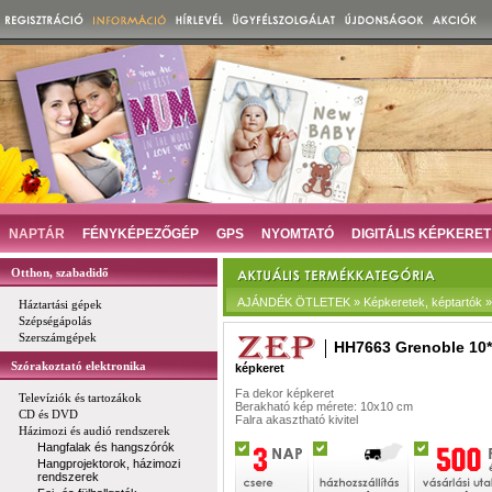
NAPTÁR
FÉNYKÉPEZŐGÉP
GPS
NYOMTATÓ
DIGITÁLIS KÉPKERET
Otthon, szabadidő
AJÁNDÉK ÖTLETEK » Képkeretek, képtartók » D
Háztartási gépek
Szépségápolás
Szerszámgépek
HH7663 Grenoble 10
Szórakoztató elektronika
képkeret
Fa dekor képkeret
Televíziók és tartozákok
Berakható kép mérete: 10x10 cm
CD és DVD
Falra akasztható kivitel
Házimozi és audió rendszerek
Hangfalak és hangszórók
Hangprojektorok, házimozi
rendszerek