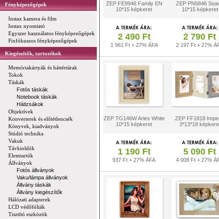
ZEP FE9946 Family EN
ZEP PN5846 Soa
Fényképezőgépek
10*15 képkeret
10*15 képkeret
Instax kamera és film
Instax nyomtató
Egyszer használatos fényképezőgépek
2 490 Ft
2 790 Ft
Fixfókuszos fényképezőgépek
1 961 Ft + 27% ÁFA
2 197 Ft + 27% Á
Kiegészítők, tartozékok
Memóriakártyák és háttértárak
Tokok
Táskák
Fotós táskák
Notebook táskák
Hátizsákok
Objektívek
ZEP TG146W Arles White
ZEP FF1818 Imper
Konverterek és előtétlencsék
10*15 képkeret
3*13*18 képkere
Könyvek, kiadványok
Stúdió technika
Vakuk
Távkioldók
1 190 Ft
5 090 Ft
Elemtartók
937 Ft + 27% ÁFA
4 008 Ft + 27% Á
Állványok
Fotós állványok
Vaku/lámpa állványok
Állvány táskák
Állvány kiegészítők
Hálózati adapterek
LCD védőfóliák
Tisztító eszközök