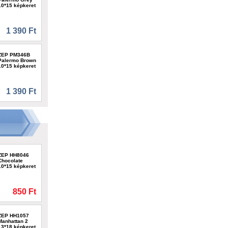
10*15 képkeret
1 390 Ft
ZEP PM346B
Palermo Brown
10*15 képkeret
1 390 Ft
ZEP HH8046
Chocolate
10*15 képkeret
850 Ft
ZEP HH1057
Manhattan 2
13*18 képkeret