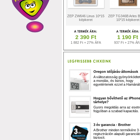
ZEP ZW646 Linus 10*15
ZEP TG346B Arles 
képkeret
10*15 képkeret
2 390 Ft
1 190 Ft
1 882 Ft + 27% ÁFA
937 Ft + 27% ÁF
Oregon időjárás-állomások
A változatosság gyönyörködtet,
a mondás, és biztos, hogy
egyetértenek ezzel a Hamánál 
Hogyan bővíthető az iPhon
tárhelye?
Gyors megoldás arra az esetr
fogyóban a szabad kapacitás.
3 év garancia - Brother
A Brother minden termékére 3
regisztráción alapuló garanciát
biztosít.