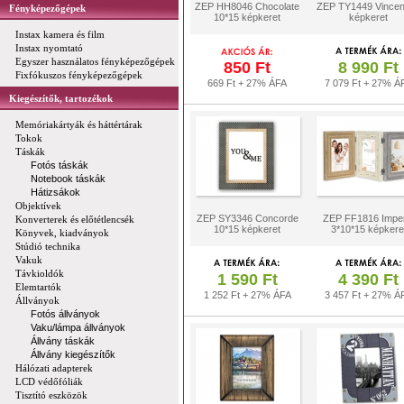
ZEP HH8046 Chocolate
ZEP TY1449 Vince
Fényképezőgépek
10*15 képkeret
képkeret
Instax kamera és film
Instax nyomtató
Egyszer használatos fényképezőgépek
850 Ft
8 990 Ft
Fixfókuszos fényképezőgépek
669 Ft + 27% ÁFA
7 079 Ft + 27% Á
Kiegészítők, tartozékok
Memóriakártyák és háttértárak
Tokok
Táskák
Fotós táskák
Notebook táskák
Hátizsákok
Objektívek
ZEP SY3346 Concorde
ZEP FF1816 Imper
Konverterek és előtétlencsék
10*15 képkeret
3*10*15 képkere
Könyvek, kiadványok
Stúdió technika
Vakuk
Távkioldók
1 590 Ft
4 390 Ft
Elemtartók
1 252 Ft + 27% ÁFA
3 457 Ft + 27% Á
Állványok
Fotós állványok
Vaku/lámpa állványok
Állvány táskák
Állvány kiegészítők
Hálózati adapterek
LCD védőfóliák
Tisztító eszközök