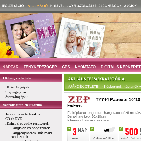
NAPTÁR
FÉNYKÉPEZŐGÉP
GPS
NYOMTATÓ
DIGITÁLIS KÉPKERET
Otthon, szabadidő
AJÁNDÉK ÖTLETEK » Képkeretek, képtartók » D
Háztartási gépek
Szépségápolás
Szerszámgépek
TY744 Papeete 10*10
Szórakoztató elektronika
képkeret
Fa képkeret tengerparti hangulatot idéző mintáv
Televíziók és tartozákok
Berakható kép: 10x10cm
CD és DVD
Kitámasztható asztali kivitel
Házimozi és audió rendszerek
Hangfalak és hangszórók
Hangprojektorok, házimozi
rendszerek