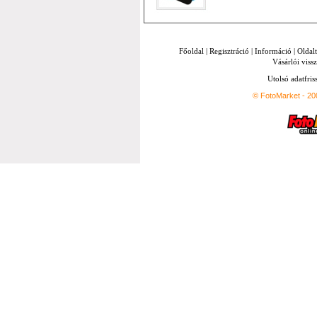
Főoldal
|
Regisztráció
|
Információ
|
Oldal
Vásárlói vissz
Utolsó adatfris
© FotoMarket - 2