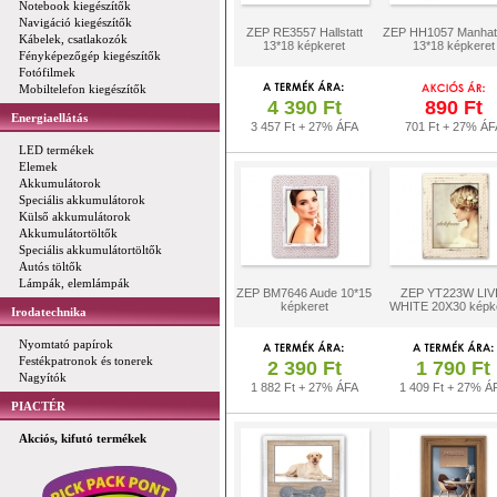
Notebook kiegészítők
Navigáció kiegészítők
ZEP RE3557 Hallstatt
ZEP HH1057 Manhat
Kábelek, csatlakozók
13*18 képkeret
13*18 képkeret
Fényképezőgép kiegészítők
Fotófilmek
Mobiltelefon kiegészítők
4 390 Ft
890 Ft
Energiaellátás
3 457 Ft + 27% ÁFA
701 Ft + 27% ÁF
LED termékek
Elemek
Akkumulátorok
Speciális akkumulátorok
Külső akkumulátorok
Akkumulátortöltők
Speciális akkumulátortöltők
Autós töltők
Lámpák, elemlámpák
ZEP BM7646 Aude 10*15
ZEP YT223W LIV
képkeret
WHITE 20X30 képk
Irodatechnika
Nyomtató papírok
Festékpatronok és tonerek
2 390 Ft
1 790 Ft
Nagyítók
1 882 Ft + 27% ÁFA
1 409 Ft + 27% Á
PIACTÉR
Akciós, kifutó termékek