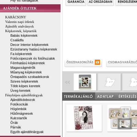
Fej- és fülhallgatók
AJÁNDÉK ÖTLETEK
KARÁCSONY
Valentin napi ötletek
Ajándék utalványok
Képkeretek, képtartók
Babás képkeretek
Családfa
Decor Interior képkeretek
Ezüst/arany hatású képkeretek
Fa képkeretek
Fotócsipeszek és fotóhuzalok
Fémhatású képkeretek
Magasságmérők
Műanyag képkeretek
Öntapadós szobadekorok
Szives képkeretek
Több képes keretek
Üveg keretek
Fényképes ajándéktárgyak
Ajándékdobozok
Fotókockák
Hógömbök
Hűtőmágnesek
Kulcstartók
Órák
Párnák
Egyéb ajándéktárgyak