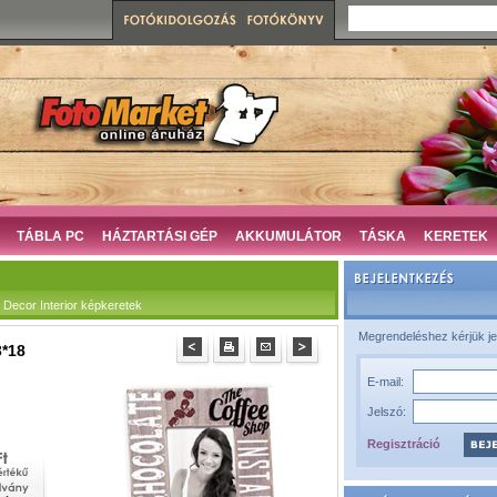
TÁBLA PC
HÁZTARTÁSI GÉP
AKKUMULÁTOR
TÁSKA
KERETEK
ecor Interior képkeretek
Megrendeléshez kérjük je
3*18
E-mail:
Jelszó:
Regisztráció