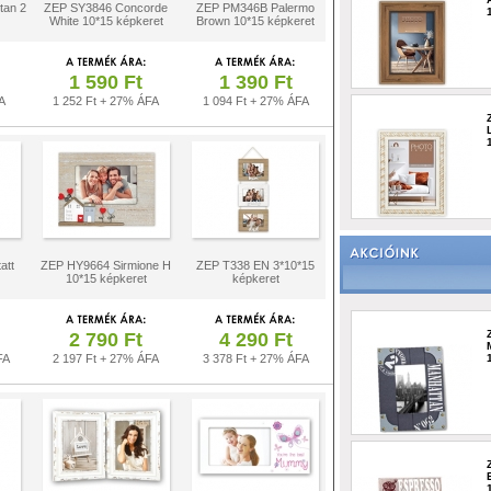
tan 2
ZEP SY3846 Concorde
ZEP PM346B Palermo
White 10*15 képkeret
Brown 10*15 képkeret
1 590 Ft
1 390 Ft
A
1 252 Ft + 27% ÁFA
1 094 Ft + 27% ÁFA
att
ZEP HY9664 Sirmione H
ZEP T338 EN 3*10*15
10*15 képkeret
képkeret
2 790 Ft
4 290 Ft
FA
2 197 Ft + 27% ÁFA
3 378 Ft + 27% ÁFA