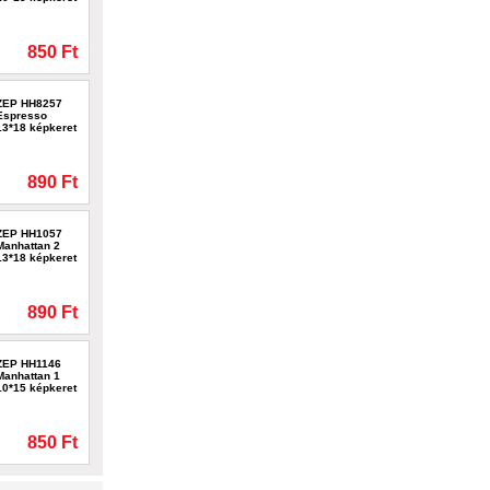
850 Ft
ZEP HH8257
Espresso
13*18 képkeret
890 Ft
ZEP HH1057
Manhattan 2
13*18 képkeret
890 Ft
ZEP HH1146
Manhattan 1
10*15 képkeret
850 Ft