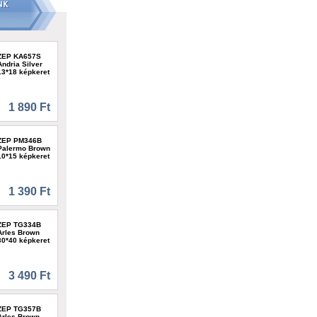
ZEP KA657S
Andria Silver
13*18 képkeret
1 890 Ft
ZEP PM346B
Palermo Brown
10*15 képkeret
1 390 Ft
ZEP TG334B
Arles Brown
30*40 képkeret
3 490 Ft
ZEP TG357B
Arles Brown