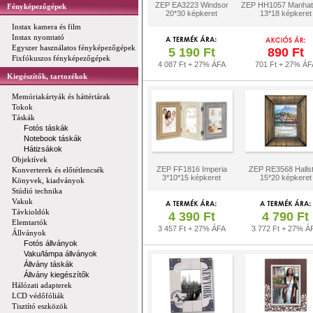
ZEP EA3223 Windsor
ZEP HH1057 Manhat
Fényképezőgépek
20*30 képkeret
13*18 képkeret
Instax kamera és film
Instax nyomtató
Egyszer használatos fényképezőgépek
5 190 Ft
890 Ft
Fixfókuszos fényképezőgépek
4 087 Ft + 27% ÁFA
701 Ft + 27% ÁF
Kiegészítők, tartozékok
Memóriakártyák és háttértárak
Tokok
Táskák
Fotós táskák
Notebook táskák
Hátizsákok
Objektívek
ZEP FF1816 Imperia
ZEP RE3568 Hallst
Konverterek és előtétlencsék
3*10*15 képkeret
15*20 képkeret
Könyvek, kiadványok
Stúdió technika
Vakuk
Távkioldók
4 390 Ft
4 790 Ft
Elemtartók
3 457 Ft + 27% ÁFA
3 772 Ft + 27% Á
Állványok
Fotós állványok
Vaku/lámpa állványok
Állvány táskák
Állvány kiegészítők
Hálózati adapterek
LCD védőfóliák
Tisztító eszközök