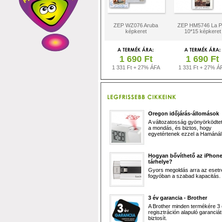
ZEP WZ076 Aruba
ZEP HM5746 La P
képkeret
10*15 képkeret
1 690 Ft
1 690 Ft
1 331 Ft + 27% ÁFA
1 331 Ft + 27% Á
Oregon időjárás-állomások
A változatosság gyönyörködtet,
a mondás, és biztos, hogy
egyetértenek ezzel a Hamánál 
Hogyan bővíthető az iPhon
tárhelye?
Gyors megoldás arra az esetr
fogyóban a szabad kapacitás.
3 év garancia - Brother
A Brother minden termékére 3
regisztráción alapuló garanciát
biztosít.