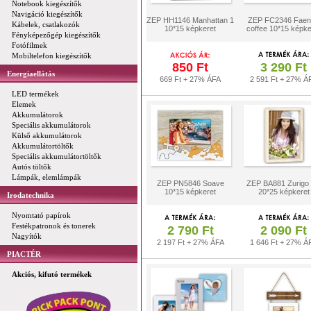
Notebook kiegészítők
Navigáció kiegészítők
ZEP HH1146 Manhattan 1
ZEP FC2346 Faen
Kábelek, csatlakozók
10*15 képkeret
coffee 10*15 képke
Fényképezőgép kiegészítők
Fotófilmek
Mobiltelefon kiegészítők
850 Ft
3 290 Ft
Energiaellátás
669 Ft + 27% ÁFA
2 591 Ft + 27% Á
LED termékek
Elemek
Akkumulátorok
Speciális akkumulátorok
Külső akkumulátorok
Akkumulátortöltők
Speciális akkumulátortöltők
Autós töltők
Lámpák, elemlámpák
ZEP PN5846 Soave
ZEP BA881 Zurigo
10*15 képkeret
20*25 képkeret
Irodatechnika
Nyomtató papírok
Festékpatronok és tonerek
2 790 Ft
2 090 Ft
Nagyítók
2 197 Ft + 27% ÁFA
1 646 Ft + 27% Á
PIACTÉR
Akciós, kifutó termékek