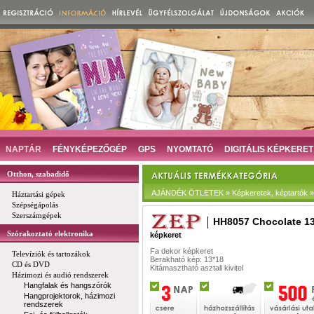
NAPTÁR
FÉNYKÉPEZŐGÉP
GPS
NYOMTATÓ
DIGITÁLIS KÉPKERET
Otthon, szabadidő
AJÁNDÉK ÖTLETEK » Képkeretek, képtartók » D
Háztartási gépek
Szépségápolás
Szerszámgépek
HH8057 Chocolate 1
Szórakoztató elektronika
képkeret
Fa dekor képkeret
Televíziók és tartozákok
Berakható kép: 13*18
CD és DVD
Kitámasztható asztali kivitel
Házimozi és audió rendszerek
Hangfalak és hangszórók
Hangprojektorok, házimozi
rendszerek