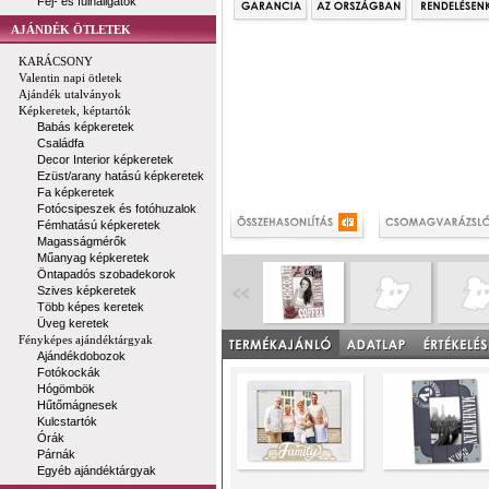
Fej- és fülhallgatók
AJÁNDÉK ÖTLETEK
KARÁCSONY
Valentin napi ötletek
Ajándék utalványok
Képkeretek, képtartók
Babás képkeretek
Családfa
Decor Interior képkeretek
Ezüst/arany hatású képkeretek
Fa képkeretek
Fotócsipeszek és fotóhuzalok
Fémhatású képkeretek
Magasságmérők
Műanyag képkeretek
Öntapadós szobadekorok
Szives képkeretek
Több képes keretek
Üveg keretek
Fényképes ajándéktárgyak
Ajándékdobozok
Fotókockák
Hógömbök
Hűtőmágnesek
Kulcstartók
Órák
Párnák
Egyéb ajándéktárgyak