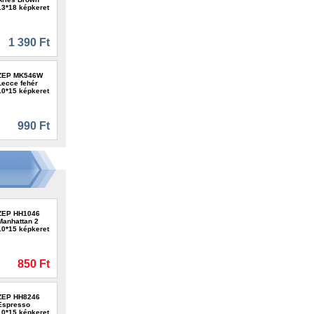
13*18 képkeret
1 390 Ft
ZEP MK546W
Lecce fehér
10*15 képkeret
990 Ft
ZEP HH1046
Manhattan 2
10*15 képkeret
850 Ft
ZEP HH8246
Espresso
10*15 képkeret