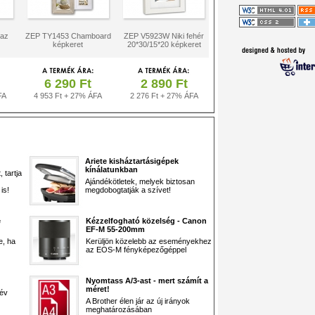
az
ZEP TY1453 Chamboard
ZEP V5923W Niki fehér
képkeret
20*30/15*20 képkeret
6 290 Ft
2 890 Ft
FA
4 953 Ft + 27% ÁFA
2 276 Ft + 27% ÁFA
Ariete kisháztartásigépek
kínálatunkban
 tartja
Ajándékötletek, melyek biztosan
is!
megdobogtatják a szívet!
e
Kézzelfogható közelség - Canon
EF-M 55-200mm
e, ha
Kerüljön közelebb az eseményekhez
az EOS-M fényképezőgéppel
Nyomtass A/3-ast - mert számít a
méret!
 év
A Brother élen jár az új irányok
meghatározásában