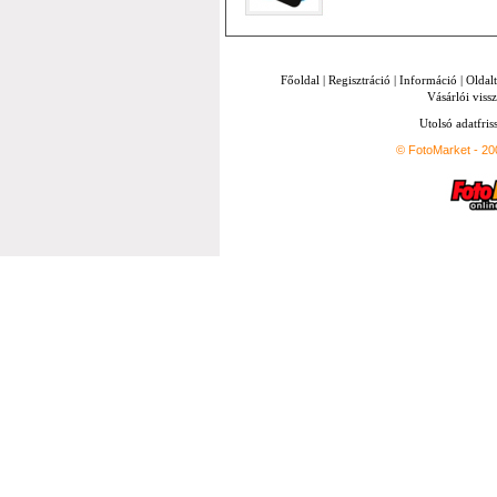
Főoldal
|
Regisztráció
|
Információ
|
Oldal
Vásárlói vissz
Utolsó adatfris
© FotoMarket - 2