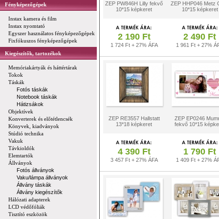
ZEP PW846H Lilly fekvő
ZEP HHP046 Metz 
Fényképezőgépek
10*15 képkeret
10*15 képkeret
Instax kamera és film
Instax nyomtató
Egyszer használatos fényképezőgépek
2 190 Ft
2 490 Ft
Fixfókuszos fényképezőgépek
1 724 Ft + 27% ÁFA
1 961 Ft + 27% Á
Kiegészítők, tartozékok
Memóriakártyák és háttértárak
Tokok
Táskák
Fotós táskák
Notebook táskák
Hátizsákok
Objektívek
ZEP RE3557 Hallstatt
ZEP EP0246 Mum
Konverterek és előtétlencsék
13*18 képkeret
fekvő 10*15 képke
Könyvek, kiadványok
Stúdió technika
Vakuk
Távkioldók
4 390 Ft
1 790 Ft
Elemtartók
3 457 Ft + 27% ÁFA
1 409 Ft + 27% Á
Állványok
Fotós állványok
Vaku/lámpa állványok
Állvány táskák
Állvány kiegészítők
Hálózati adapterek
LCD védőfóliák
Tisztító eszközök