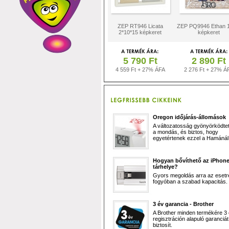
ZEP RT946 Licata
ZEP PQ9946 Ethan 
2*10*15 képkeret
képkeret
5 790 Ft
2 890 Ft
4 559 Ft + 27% ÁFA
2 276 Ft + 27% Á
Oregon időjárás-állomások
A változatosság gyönyörködtet,
a mondás, és biztos, hogy
egyetértenek ezzel a Hamánál 
Hogyan bővíthető az iPhon
tárhelye?
Gyors megoldás arra az esetr
fogyóban a szabad kapacitás.
3 év garancia - Brother
A Brother minden termékére 3
regisztráción alapuló garanciát
biztosít.