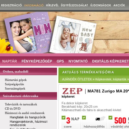
NAPTÁR
FÉNYKÉPEZŐGÉP
GPS
NYOMTATÓ
DIGITÁLIS KÉPKERET
Otthon, szabadidő
AJÁNDÉK ÖTLETEK » Képkeretek, képtartók » D
Háztartási gépek
Szépségápolás
Szerszámgépek
MA781 Zurigo MA 20
Szórakoztató elektronika
képkeret
Fa dekor képkeret
Televíziók és tartozákok
Berakható kép: 20x25 cm
CD és DVD
Kitámasztható és falra is akasztható kivitel
Házimozi és audió rendszerek
Hangfalak és hangszórók
Hangprojektorok, házimozi
rendszerek