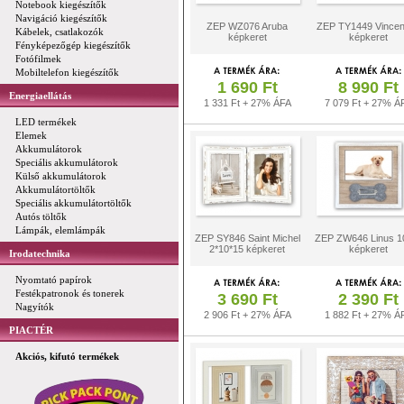
Notebook kiegészítők
Navigáció kiegészítők
ZEP WZ076 Aruba
ZEP TY1449 Vince
Kábelek, csatlakozók
képkeret
képkeret
Fényképezőgép kiegészítők
Fotófilmek
Mobiltelefon kiegészítők
1 690 Ft
8 990 Ft
Energiaellátás
1 331 Ft + 27% ÁFA
7 079 Ft + 27% Á
LED termékek
Elemek
Akkumulátorok
Speciális akkumulátorok
Külső akkumulátorok
Akkumulátortöltők
Speciális akkumulátortöltők
Autós töltők
Lámpák, elemlámpák
ZEP SY846 Saint Michel
ZEP ZW646 Linus 1
2*10*15 képkeret
képkeret
Irodatechnika
Nyomtató papírok
Festékpatronok és tonerek
3 690 Ft
2 390 Ft
Nagyítók
2 906 Ft + 27% ÁFA
1 882 Ft + 27% Á
PIACTÉR
Akciós, kifutó termékek