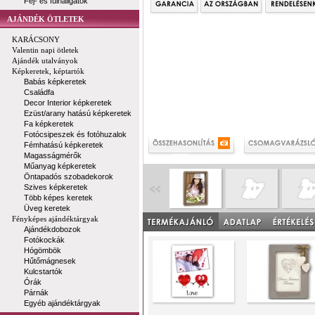
Fej- és fülhallgatók
AJÁNDÉK ÖTLETEK
KARÁCSONY
Valentin napi ötletek
Ajándék utalványok
Képkeretek, képtartók
Babás képkeretek
Családfa
Decor Interior képkeretek
Ezüst/arany hatású képkeretek
Fa képkeretek
Fotócsipeszek és fotóhuzalok
Fémhatású képkeretek
Magasságmérők
Műanyag képkeretek
Öntapadós szobadekorok
Szives képkeretek
Több képes keretek
Üveg keretek
Fényképes ajándéktárgyak
Ajándékdobozok
Fotókockák
Hógömbök
Hűtőmágnesek
Kulcstartók
Órák
Párnák
Egyéb ajándéktárgyak