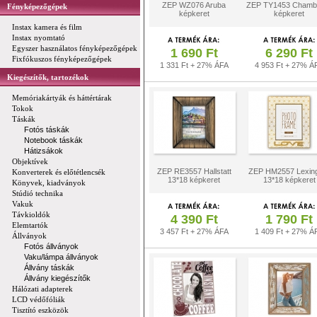
ZEP WZ076 Aruba
ZEP TY1453 Chamb
Fényképezőgépek
képkeret
képkeret
Instax kamera és film
Instax nyomtató
Egyszer használatos fényképezőgépek
1 690 Ft
6 290 Ft
Fixfókuszos fényképezőgépek
1 331 Ft + 27% ÁFA
4 953 Ft + 27% Á
Kiegészítők, tartozékok
Memóriakártyák és háttértárak
Tokok
Táskák
Fotós táskák
Notebook táskák
Hátizsákok
Objektívek
ZEP RE3557 Hallstatt
ZEP HM2557 Lexin
Konverterek és előtétlencsék
13*18 képkeret
13*18 képkeret
Könyvek, kiadványok
Stúdió technika
Vakuk
Távkioldók
4 390 Ft
1 790 Ft
Elemtartók
3 457 Ft + 27% ÁFA
1 409 Ft + 27% Á
Állványok
Fotós állványok
Vaku/lámpa állványok
Állvány táskák
Állvány kiegészítők
Hálózati adapterek
LCD védőfóliák
Tisztító eszközök