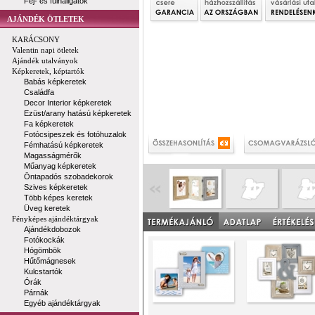
Fej- és fülhallgatók
AJÁNDÉK ÖTLETEK
KARÁCSONY
Valentin napi ötletek
Ajándék utalványok
Képkeretek, képtartók
Babás képkeretek
Családfa
Decor Interior képkeretek
Ezüst/arany hatású képkeretek
Fa képkeretek
Fotócsipeszek és fotóhuzalok
Fémhatású képkeretek
Magasságmérők
Műanyag képkeretek
Öntapadós szobadekorok
Szives képkeretek
Több képes keretek
Üveg keretek
Fényképes ajándéktárgyak
Ajándékdobozok
Fotókockák
Hógömbök
Hűtőmágnesek
Kulcstartók
Órák
Párnák
Egyéb ajándéktárgyak