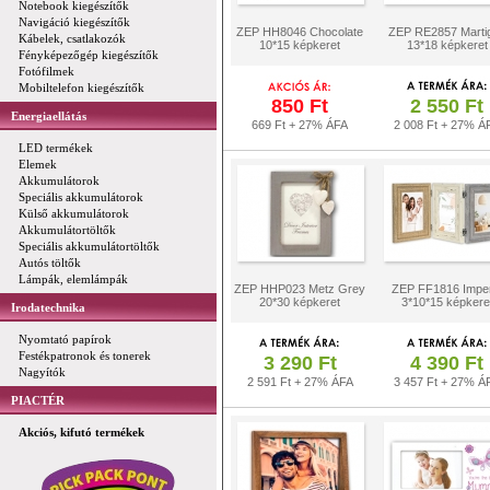
Notebook kiegészítők
Navigáció kiegészítők
ZEP HH8046 Chocolate
ZEP RE2857 Marti
Kábelek, csatlakozók
10*15 képkeret
13*18 képkeret
Fényképezőgép kiegészítők
Fotófilmek
Mobiltelefon kiegészítők
850 Ft
2 550 Ft
Energiaellátás
669 Ft + 27% ÁFA
2 008 Ft + 27% Á
LED termékek
Elemek
Akkumulátorok
Speciális akkumulátorok
Külső akkumulátorok
Akkumulátortöltők
Speciális akkumulátortöltők
Autós töltők
Lámpák, elemlámpák
ZEP HHP023 Metz Grey
ZEP FF1816 Imper
20*30 képkeret
3*10*15 képkere
Irodatechnika
Nyomtató papírok
Festékpatronok és tonerek
3 290 Ft
4 390 Ft
Nagyítók
2 591 Ft + 27% ÁFA
3 457 Ft + 27% Á
PIACTÉR
Akciós, kifutó termékek