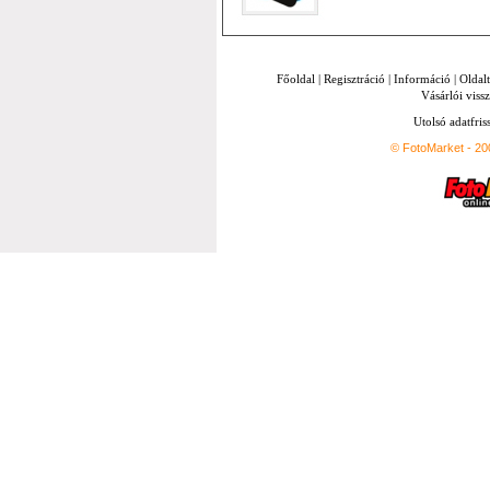
Főoldal
|
Regisztráció
|
Információ
|
Oldal
Vásárlói vissz
Utolsó adatfris
© FotoMarket - 2