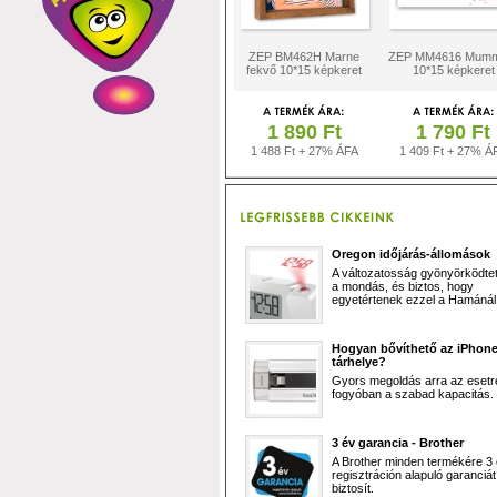
ZEP BM462H Marne
ZEP MM4616 Mumm
fekvő 10*15 képkeret
10*15 képkeret
1 890 Ft
1 790 Ft
1 488 Ft + 27% ÁFA
1 409 Ft + 27% Á
Oregon időjárás-állomások
A változatosság gyönyörködtet,
a mondás, és biztos, hogy
egyetértenek ezzel a Hamánál 
Hogyan bővíthető az iPhon
tárhelye?
Gyors megoldás arra az esetr
fogyóban a szabad kapacitás.
3 év garancia - Brother
A Brother minden termékére 3
regisztráción alapuló garanciát
biztosít.