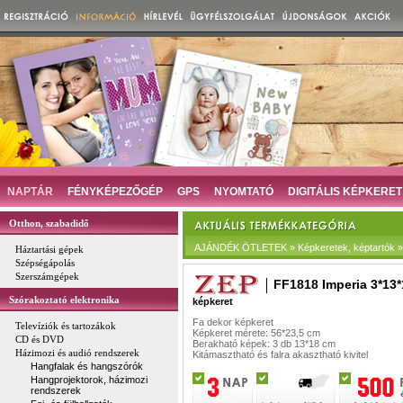
NAPTÁR
FÉNYKÉPEZŐGÉP
GPS
NYOMTATÓ
DIGITÁLIS KÉPKERET
Otthon, szabadidő
AJÁNDÉK ÖTLETEK » Képkeretek, képtartók » D
Háztartási gépek
Szépségápolás
Szerszámgépek
FF1818 Imperia 3*13*
Szórakoztató elektronika
képkeret
Fa dekor képkeret
Televíziók és tartozákok
Képkeret mérete: 56*23,5 cm
CD és DVD
Berakható képek: 3 db 13*18 cm
Házimozi és audió rendszerek
Kitámasztható és falra akasztható kivitel
Hangfalak és hangszórók
Hangprojektorok, házimozi
rendszerek