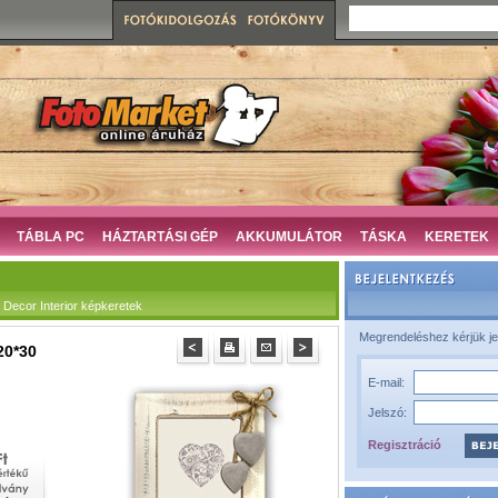
TÁBLA PC
HÁZTARTÁSI GÉP
AKKUMULÁTOR
TÁSKA
KERETEK
ecor Interior képkeretek
Megrendeléshez kérjük je
20*30
E-mail:
Jelszó:
Regisztráció