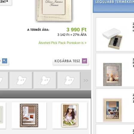
3 990 Ft
3 142 Ft + 27% ÁFA
Átveheti Pick Pack Pontokon is »