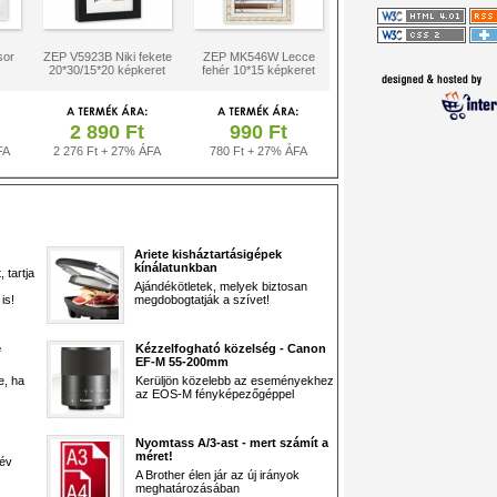
sor
ZEP V5923B Niki fekete
ZEP MK546W Lecce
20*30/15*20 képkeret
fehér 10*15 képkeret
2 890 Ft
990 Ft
FA
2 276 Ft + 27% ÁFA
780 Ft + 27% ÁFA
Ariete kisháztartásigépek
kínálatunkban
 tartja
Ajándékötletek, melyek biztosan
is!
megdobogtatják a szívet!
e
Kézzelfogható közelség - Canon
EF-M 55-200mm
e, ha
Kerüljön közelebb az eseményekhez
az EOS-M fényképezőgéppel
Nyomtass A/3-ast - mert számít a
méret!
 év
A Brother élen jár az új irányok
meghatározásában