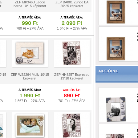
a
ZEP MK346B Lecce
ZEP BA881 Zurigo BA
t
barna 10*15 képkeret
20*25 képkeret
990 Ft
2 090 Ft
FA
780 Ft + 27% ÁFA
1 646 Ft + 27% ÁFA
0*15
ZEP WS2264 Molly 10*15
ZEP HH8257 Espresso
képkeret
13*18 képkeret
1 990 Ft
890 Ft
FA
1 567 Ft + 27% ÁFA
701 Ft + 27% ÁFA