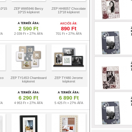
10*15
ZEP WW5946 Bercy
ZEP HH8057 Chocolate
10*15 képkeret
13*18 képkeret
2 590 Ft
890 Ft
FA
2 039 Ft + 27% ÁFA
701 Ft + 27% ÁFA
co
ZEP TY1453 Chamboard
ZEP TY480 Jerome
képkeret
képkeret
6 290 Ft
6 890 Ft
FA
4 953 Ft + 27% ÁFA
5 425 Ft + 27% ÁFA