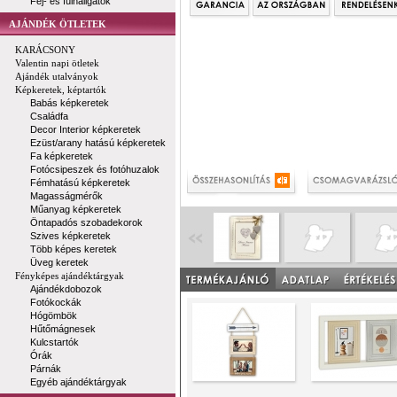
Fej- és fülhallgatók
AJÁNDÉK ÖTLETEK
KARÁCSONY
Valentin napi ötletek
Ajándék utalványok
Képkeretek, képtartók
Babás képkeretek
Családfa
Decor Interior képkeretek
Ezüst/arany hatású képkeretek
Fa képkeretek
Fotócsipeszek és fotóhuzalok
Fémhatású képkeretek
Magasságmérők
Műanyag képkeretek
Öntapadós szobadekorok
Szives képkeretek
Több képes keretek
Üveg keretek
Fényképes ajándéktárgyak
Ajándékdobozok
Fotókockák
Hógömbök
Hűtőmágnesek
Kulcstartók
Órák
Párnák
Egyéb ajándéktárgyak