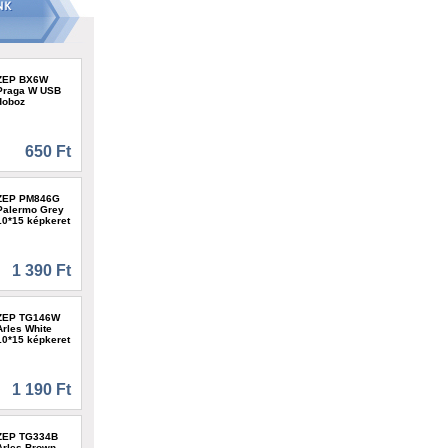
ZEP BX6W
Praga W USB
doboz
650 Ft
ZEP PM846G
Palermo Grey
10*15 képkeret
1 390 Ft
ZEP TG146W
Arles White
10*15 képkeret
1 190 Ft
ZEP TG334B
Arles Brown