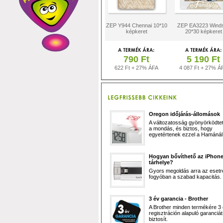
ZEP Y944 Chennai 10*10
ZEP EA3223 Wind
képkeret
20*30 képkeret
790 Ft
5 190 Ft
622 Ft + 27% ÁFA
4 087 Ft + 27% Á
Oregon időjárás-állomások
A változatosság gyönyörködtet,
a mondás, és biztos, hogy
egyetértenek ezzel a Hamánál 
Hogyan bővíthető az iPhon
tárhelye?
Gyors megoldás arra az esetr
fogyóban a szabad kapacitás.
3 év garancia - Brother
A Brother minden termékére 3
regisztráción alapuló garanciát
biztosít.