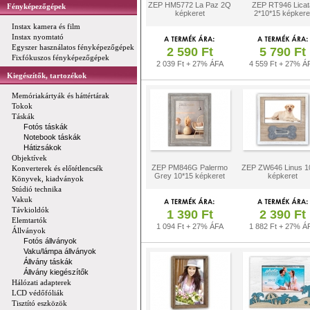
ZEP HM5772 La Paz 2Q
ZEP RT946 Licat
Fényképezőgépek
képkeret
2*10*15 képkere
Instax kamera és film
Instax nyomtató
Egyszer használatos fényképezőgépek
2 590 Ft
5 790 Ft
Fixfókuszos fényképezőgépek
2 039 Ft + 27% ÁFA
4 559 Ft + 27% Á
Kiegészítők, tartozékok
Memóriakártyák és háttértárak
Tokok
Táskák
Fotós táskák
Notebook táskák
Hátizsákok
Objektívek
ZEP PM846G Palermo
ZEP ZW646 Linus 1
Konverterek és előtétlencsék
Grey 10*15 képkeret
képkeret
Könyvek, kiadványok
Stúdió technika
Vakuk
Távkioldók
1 390 Ft
2 390 Ft
Elemtartók
1 094 Ft + 27% ÁFA
1 882 Ft + 27% Á
Állványok
Fotós állványok
Vaku/lámpa állványok
Állvány táskák
Állvány kiegészítők
Hálózati adapterek
LCD védőfóliák
Tisztító eszközök