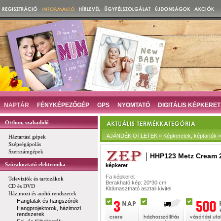
NAPTÁR
FÉNYKÉPEZŐGÉP
GPS
NYOMTATÓ
DIGITÁLIS KÉPKERET
Otthon, szabadidő
AJÁNDÉK ÖTLETEK » Képkeretek, képtartók » D
Háztartási gépek
Szépségápolás
Szerszámgépek
HHP123 Metz Cream 
Szórakoztató elektronika
képkeret
Fa képkeret
Televíziók és tartozákok
Berakható kép: 20*30 cm
CD és DVD
Kitámasztható asztali kivitel
Házimozi és audió rendszerek
Hangfalak és hangszórók
Hangprojektorok, házimozi
rendszerek