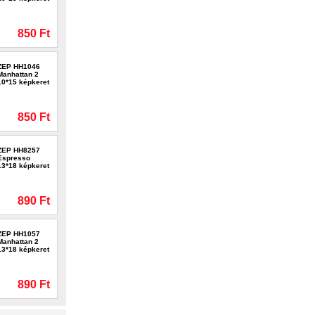
850 Ft
ZEP HH1046
Manhattan 2
10*15 képkeret
850 Ft
ZEP HH8257
Espresso
13*18 képkeret
890 Ft
ZEP HH1057
Manhattan 2
13*18 képkeret
890 Ft