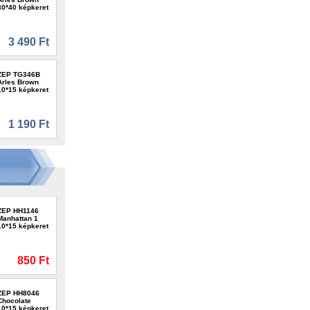
30*40 képkeret
3 490 Ft
ZEP TG346B
Arles Brown
10*15 képkeret
1 190 Ft
ZEP HH1146
Manhattan 1
10*15 képkeret
850 Ft
ZEP HH8046
Chocolate
10*15 képkeret