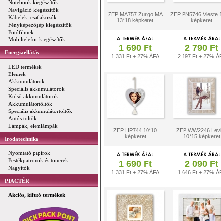
Notebook kiegészítők
Navigáció kiegészítők
ZEP MA757 Zurigo MA
ZEP PN5746 Vieste 
Kábelek, csatlakozók
13*18 képkeret
képkeret
Fényképezőgép kiegészítők
Fotófilmek
Mobiltelefon kiegészítők
1 690 Ft
2 790 Ft
Energiaellátás
1 331 Ft + 27% ÁFA
2 197 Ft + 27% Á
LED termékek
Elemek
Akkumulátorok
Speciális akkumulátorok
Külső akkumulátorok
Akkumulátortöltők
Speciális akkumulátortöltők
Autós töltők
Lámpák, elemlámpák
ZEP HP744 10*10
ZEP WW2246 Levi
képkeret
10*15 képkeret
Irodatechnika
Nyomtató papírok
Festékpatronok és tonerek
1 690 Ft
2 090 Ft
Nagyítók
1 331 Ft + 27% ÁFA
1 646 Ft + 27% Á
PIACTÉR
Akciós, kifutó termékek