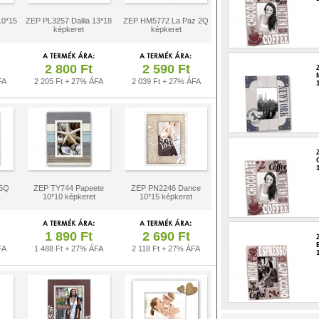
10*15
ZEP PL3257 Dalila 13*18
ZEP HM5772 La Paz 2Q
képkeret
képkeret
2 800 Ft
2 590 Ft
FA
2 205 Ft + 27% ÁFA
2 039 Ft + 27% ÁFA
 5Q
ZEP TY744 Papeete
ZEP PN2246 Dance
10*10 képkeret
10*15 képkeret
1 890 Ft
2 690 Ft
FA
1 488 Ft + 27% ÁFA
2 118 Ft + 27% ÁFA