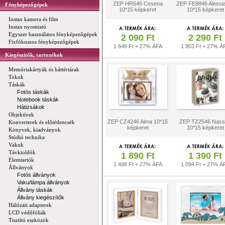
ZEP HR646 Cesena
ZEP FE8846 Alessi
Fényképezőgépek
10*15 képkeret
10*15 képkeret
Instax kamera és film
Instax nyomtató
Egyszer használatos fényképezőgépek
2 090 Ft
2 290 Ft
Fixfókuszos fényképezőgépek
1 646 Ft + 27% ÁFA
1 803 Ft + 27% Á
Kiegészítők, tartozékok
Memóriakártyák és háttértárak
Tokok
Táskák
Fotós táskák
Notebook táskák
Hátizsákok
Objektívek
ZEP CZ4246 Alma 10*15
ZEP TZ2546 Nass
Konverterek és előtétlencsék
képkeret
10*15 képkeret
Könyvek, kiadványok
Stúdió technika
Vakuk
Távkioldók
1 890 Ft
1 390 Ft
Elemtartók
1 488 Ft + 27% ÁFA
1 094 Ft + 27% Á
Állványok
Fotós állványok
Vaku/lámpa állványok
Állvány táskák
Állvány kiegészítők
Hálózati adapterek
LCD védőfóliák
Tisztító eszközök