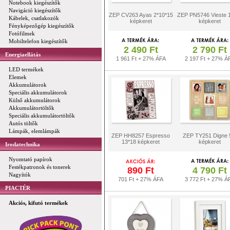
Notebook kiegészítők
Navigáció kiegészítők
ZEP CV263 Ayas 2*10*15
ZEP PN5746 Vieste 
Kábelek, csatlakozók
képkeret
képkeret
Fényképezőgép kiegészítők
Fotófilmek
Mobiltelefon kiegészítők
2 490 Ft
2 790 Ft
Energiaellátás
1 961 Ft + 27% ÁFA
2 197 Ft + 27% Á
LED termékek
Elemek
Akkumulátorok
Speciális akkumulátorok
Külső akkumulátorok
Akkumulátortöltők
Speciális akkumulátortöltők
Autós töltők
Lámpák, elemlámpák
ZEP HH8257 Espresso
ZEP TY251 Digne
13*18 képkeret
képkeret
Irodatechnika
Nyomtató papírok
Festékpatronok és tonerek
890 Ft
4 790 Ft
Nagyítók
701 Ft + 27% ÁFA
3 772 Ft + 27% Á
PIACTÉR
Akciós, kifutó termékek