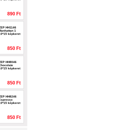
890 Ft
ZEP HH1146
Manhattan 1
10*15 képkeret
850 Ft
ZEP HH8046
Chocolate
10*15 képkeret
850 Ft
ZEP HH8246
Espresso
10*15 képkeret
850 Ft