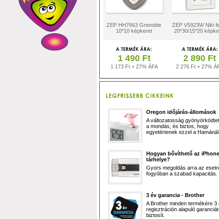
ZEP HH7663 Grenoble
ZEP V5923W Niki f
10*10 képkeret
20*30/15*20 képke
1 490 Ft
2 890 Ft
1 173 Ft + 27% ÁFA
2 276 Ft + 27% Á
Oregon időjárás-állomások
A változatosság gyönyörködtet,
a mondás, és biztos, hogy
egyetértenek ezzel a Hamánál 
Hogyan bővíthető az iPhon
tárhelye?
Gyors megoldás arra az esetr
fogyóban a szabad kapacitás.
3 év garancia - Brother
A Brother minden termékére 3
regisztráción alapuló garanciát
biztosít.