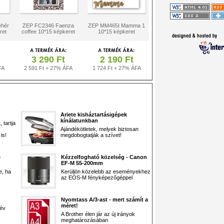
ehér
ZEP FC2346 Faenza
ZEP MM465I Mamma 1
ret
coffee 10*15 képkeret
10*15 képkeret
3 290 Ft
2 190 Ft
FA
2 591 Ft + 27% ÁFA
1 724 Ft + 27% ÁFA
Ariete kisháztartásigépek
kínálatunkban
 tartja
Ajándékötletek, melyek biztosan
is!
megdobogtatják a szívet!
e
Kézzelfogható közelség - Canon
EF-M 55-200mm
e, ha
Kerüljön közelebb az eseményekhez
az EOS-M fényképezőgéppel
Nyomtass A/3-ast - mert számít a
méret!
 év
A Brother élen jár az új irányok
meghatározásában