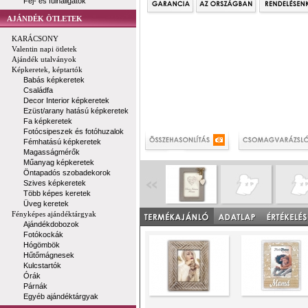
Fej- és fülhallgatók
AJÁNDÉK ÖTLETEK
KARÁCSONY
Valentin napi ötletek
Ajándék utalványok
Képkeretek, képtartók
Babás képkeretek
Családfa
Decor Interior képkeretek
Ezüst/arany hatású képkeretek
Fa képkeretek
Fotócsipeszek és fotóhuzalok
Fémhatású képkeretek
Magasságmérők
Műanyag képkeretek
Öntapadós szobadekorok
Szives képkeretek
Több képes keretek
Üveg keretek
Fényképes ajándéktárgyak
Ajándékdobozok
Fotókockák
Hógömbök
Hűtőmágnesek
Kulcstartók
Órák
Párnák
Egyéb ajándéktárgyak