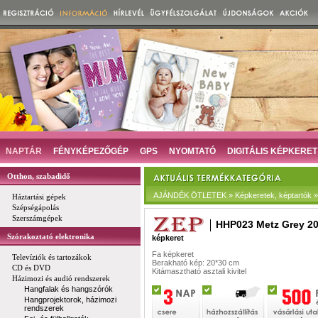
NAPTÁR
FÉNYKÉPEZŐGÉP
GPS
NYOMTATÓ
DIGITÁLIS KÉPKERET
Otthon, szabadidő
AJÁNDÉK ÖTLETEK » Képkeretek, képtartók » D
Háztartási gépek
Szépségápolás
Szerszámgépek
HHP023 Metz Grey 20
Szórakoztató elektronika
képkeret
Fa képkeret
Televíziók és tartozákok
Berakható kép: 20*30 cm
CD és DVD
Kitámasztható asztali kivitel
Házimozi és audió rendszerek
Hangfalak és hangszórók
Hangprojektorok, házimozi
rendszerek