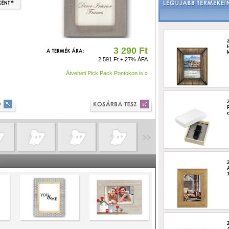
3 290 Ft
2 591 Ft + 27% ÁFA
Átveheti Pick Pack Pontokon is »