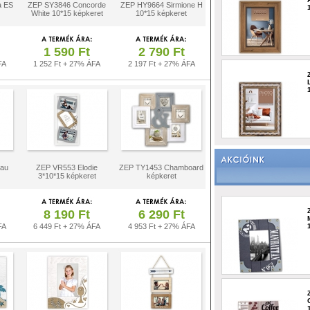
a ES
ZEP SY3846 Concorde
ZEP HY9664 Sirmione H
White 10*15 képkeret
10*15 képkeret
1 590 Ft
2 790 Ft
FA
1 252 Ft + 27% ÁFA
2 197 Ft + 27% ÁFA
au
ZEP VR553 Elodie
ZEP TY1453 Chamboard
3*10*15 képkeret
képkeret
8 190 Ft
6 290 Ft
FA
6 449 Ft + 27% ÁFA
4 953 Ft + 27% ÁFA