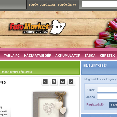
TÁBLA PC
HÁZTARTÁSI GÉP
AKKUMULÁTOR
TÁSKA
KERETEK
ecor Interior képkeretek
Megrendeléshez kérjük je
*30
E-mail:
Jelszó:
Regisztráció