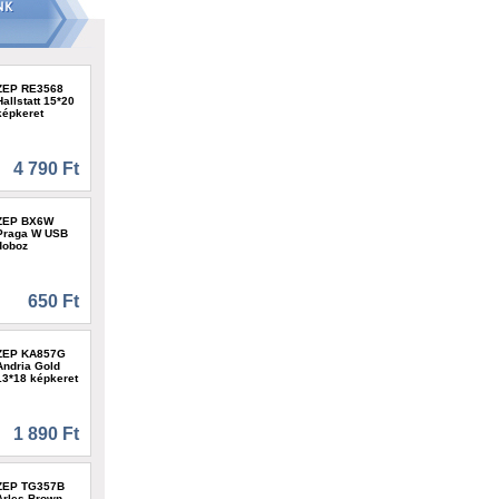
ZEP RE3568
Hallstatt 15*20
képkeret
4 790 Ft
ZEP BX6W
Praga W USB
doboz
650 Ft
ZEP KA857G
Andria Gold
13*18 képkeret
1 890 Ft
ZEP TG357B
Arles Brown