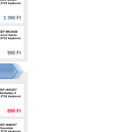
13*18 képkeret
1 390 Ft
ZEP MK346B
Lecce barna
10*15 képkeret
990 Ft
ZEP HH1057
Manhattan 2
13*18 képkeret
890 Ft
ZEP HH8057
Chocolate
13*18 képkeret