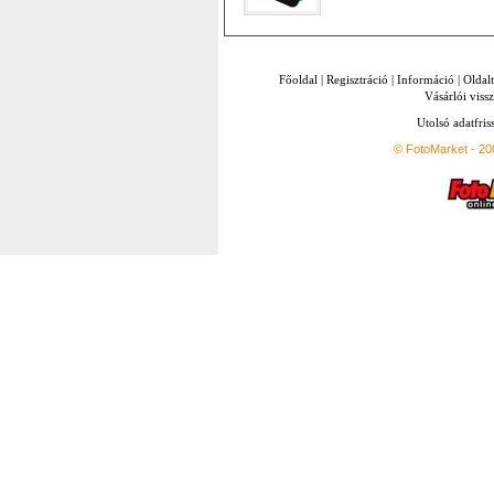
Főoldal
|
Regisztráció
|
Információ
|
Oldal
Vásárlói vissz
Utolsó adatfris
© FotoMarket - 2