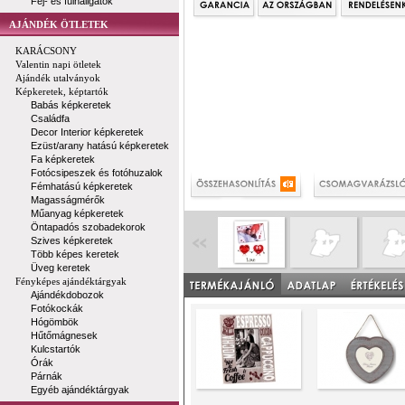
Fej- és fülhallgatók
AJÁNDÉK ÖTLETEK
KARÁCSONY
Valentin napi ötletek
Ajándék utalványok
Képkeretek, képtartók
Babás képkeretek
Családfa
Decor Interior képkeretek
Ezüst/arany hatású képkeretek
Fa képkeretek
Fotócsipeszek és fotóhuzalok
Fémhatású képkeretek
Magasságmérők
Műanyag képkeretek
Öntapadós szobadekorok
Szives képkeretek
Több képes keretek
Üveg keretek
Fényképes ajándéktárgyak
Ajándékdobozok
Fotókockák
Hógömbök
Hűtőmágnesek
Kulcstartók
Órák
Párnák
Egyéb ajándéktárgyak