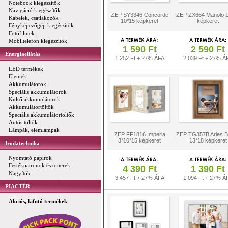
Notebook kiegészítők
Navigáció kiegészítők
ZEP SY3346 Concorde
ZEP ZX664 Manolo 
Kábelek, csatlakozók
10*15 képkeret
képkeret
Fényképezőgép kiegészítők
Fotófilmek
Mobiltelefon kiegészítők
1 590 Ft
2 590 Ft
Energiaellátás
1 252 Ft + 27% ÁFA
2 039 Ft + 27% Á
LED termékek
Elemek
Akkumulátorok
Speciális akkumulátorok
Külső akkumulátorok
Akkumulátortöltők
Speciális akkumulátortöltők
Autós töltők
Lámpák, elemlámpák
ZEP FF1816 Imperia
ZEP TG357B Arles 
3*10*15 képkeret
13*18 képkeret
Irodatechnika
Nyomtató papírok
Festékpatronok és tonerek
4 390 Ft
1 390 Ft
Nagyítók
3 457 Ft + 27% ÁFA
1 094 Ft + 27% Á
PIACTÉR
Akciós, kifutó termékek