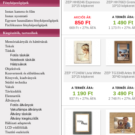
ZEP HH8246 Espresso
ZEP HH7663 Greno
Fényképezőgépek
10*15 képkeret
10*10 képkeret
Instax kamera és film
Instax nyomtató
Egyszer használatos fényképezőgépek
850 Ft
1 490 Ft
Fixfókuszos fényképezőgépek
669 Ft + 27% ÁFA
1 173 Ft + 27% Á
Kiegészítők, tartozékok
Memóriakártyák és háttértárak
Tokok
Táskák
Fotós táskák
Notebook táskák
Hátizsákok
Objektívek
ZEP YT246W Livia White
ZEP TG334B Arles 
Konverterek és előtétlencsék
10*15 képkeret
30*40 képkeret
Könyvek, kiadványok
Stúdió technika
Vakuk
Távkioldók
1 190 Ft
3 490 Ft
Elemtartók
937 Ft + 27% ÁFA
2 748 Ft + 27% Á
Állványok
Fotós állványok
Vaku/lámpa állványok
Állvány táskák
Állvány kiegészítők
Hálózati adapterek
LCD védőfóliák
Tisztító eszközök