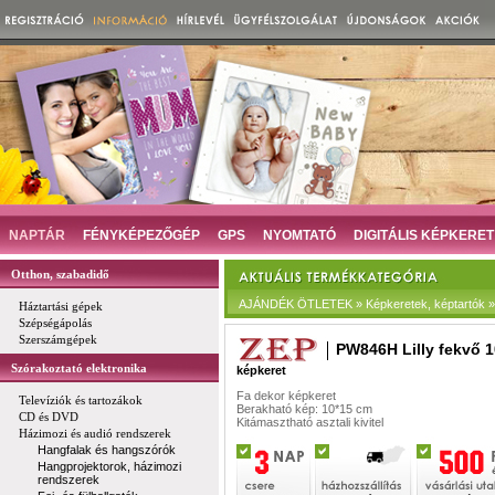
NAPTÁR
FÉNYKÉPEZŐGÉP
GPS
NYOMTATÓ
DIGITÁLIS KÉPKERET
Otthon, szabadidő
AJÁNDÉK ÖTLETEK » Képkeretek, képtartók » D
Háztartási gépek
Szépségápolás
Szerszámgépek
PW846H Lilly fekvő 1
Szórakoztató elektronika
képkeret
Fa dekor képkeret
Televíziók és tartozákok
Berakható kép: 10*15 cm
CD és DVD
Kitámasztható asztali kivitel
Házimozi és audió rendszerek
Hangfalak és hangszórók
Hangprojektorok, házimozi
rendszerek