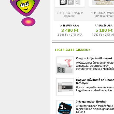
ZEP TR245 Trilogy 2
ZEP EA3223 Wind
képkeret
20*30 képkeret
3 490 Ft
5 190 Ft
2 748 Ft + 27% ÁFA
4 087 Ft + 27% Á
Oregon időjárás-állomások
A változatosság gyönyörködtet,
a mondás, és biztos, hogy
egyetértenek ezzel a Hamánál 
Hogyan bővíthető az iPhon
tárhelye?
Gyors megoldás arra az esetr
fogyóban a szabad kapacitás.
3 év garancia - Brother
A Brother minden termékére 3
regisztráción alapuló garanciát
biztosít.