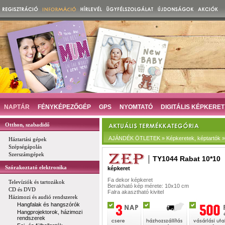
NAPTÁR
FÉNYKÉPEZŐGÉP
GPS
NYOMTATÓ
DIGITÁLIS KÉPKERET
Otthon, szabadidő
AJÁNDÉK ÖTLETEK » Képkeretek, képtartók » D
Háztartási gépek
Szépségápolás
Szerszámgépek
TY1044 Rabat 10*10
Szórakoztató elektronika
képkeret
Fa dekor képkeret
Televíziók és tartozákok
Berakható kép mérete: 10x10 cm
CD és DVD
Falra akasztható kivitel
Házimozi és audió rendszerek
Hangfalak és hangszórók
Hangprojektorok, házimozi
rendszerek