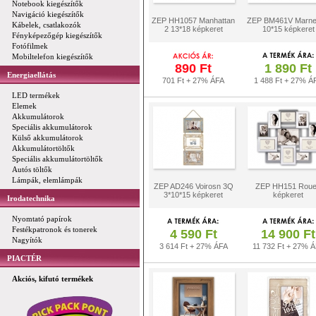
Notebook kiegészítők
Navigáció kiegészítők
ZEP HH1057 Manhattan
ZEP BM461V Marne 
Kábelek, csatlakozók
2 13*18 képkeret
10*15 képkeret
Fényképezőgép kiegészítők
Fotófilmek
Mobiltelefon kiegészítők
890 Ft
1 890 Ft
Energiaellátás
701 Ft + 27% ÁFA
1 488 Ft + 27% Á
LED termékek
Elemek
Akkumulátorok
Speciális akkumulátorok
Külső akkumulátorok
Akkumulátortöltők
Speciális akkumulátortöltők
Autós töltők
Lámpák, elemlámpák
ZEP AD246 Voirosn 3Q
ZEP HH151 Rou
3*10*15 képkeret
képkeret
Irodatechnika
Nyomtató papírok
Festékpatronok és tonerek
4 590 Ft
14 900 Ft
Nagyítók
3 614 Ft + 27% ÁFA
11 732 Ft + 27% 
PIACTÉR
Akciós, kifutó termékek