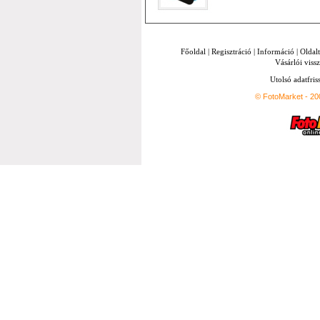
Főoldal
|
Regisztráció
|
Információ
|
Oldal
Vásárlói vissz
Utolsó adatfris
© FotoMarket - 2