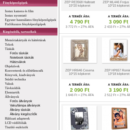
ZEP RE3568 Hallstatt
ZEP ML446 Frejus á
Fényképezőgépek
15*20 képkeret
10*15 képkeret
Instax kamera és film
Instax nyomtató
Egyszer használatos fényképezőgépek
4 790 Ft
3 090 Ft
Fixfókuszos fényképezőgépek
3 772 Ft + 27% ÁFA
2 433 Ft + 27% Á
Kiegészítők, tartozékok
Memóriakártyák és háttértárak
Tokok
Táskák
Fotós táskák
Notebook táskák
Hátizsákok
Objektívek
ZEP HR646 Cesena
ZEP HP657 Romi
Konverterek és előtétlencsék
10*15 képkeret
13*18 képkeret
Könyvek, kiadványok
Stúdió technika
Vakuk
Távkioldók
2 090 Ft
3 190 Ft
Elemtartók
1 646 Ft + 27% ÁFA
2 512 Ft + 27% Á
Állványok
Fotós állványok
Vaku/lámpa állványok
Állvány táskák
Állvány kiegészítők
Hálózati adapterek
LCD védőfóliák
Tisztító eszközök