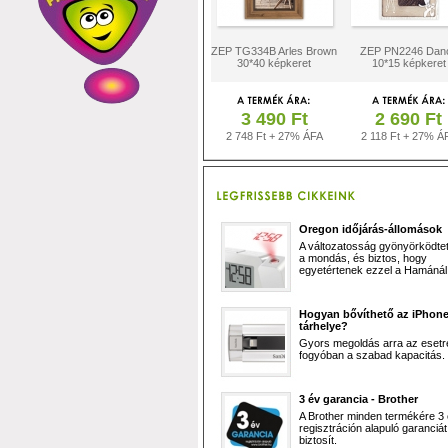
ZEP TG334B Arles Brown
ZEP PN2246 Dan
30*40 képkeret
10*15 képkeret
3 490 Ft
2 690 Ft
2 748 Ft + 27% ÁFA
2 118 Ft + 27% Á
Oregon időjárás-állomások
A változatosság gyönyörködtet,
a mondás, és biztos, hogy
egyetértenek ezzel a Hamánál 
Hogyan bővíthető az iPhon
tárhelye?
Gyors megoldás arra az esetr
fogyóban a szabad kapacitás.
3 év garancia - Brother
A Brother minden termékére 3
regisztráción alapuló garanciát
biztosít.