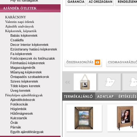
Fej- és fülhallgatók
AJÁNDÉK ÖTLETEK
KARÁCSONY
Valentin napi ötletek
Ajándék utalványok
Képkeretek, képtartók
Babás képkeretek
Családfa
Decor Interior képkeretek
Ezüst/arany hatású képkeretek
Fa képkeretek
Fotócsipeszek és fotóhuzalok
Fémhatású képkeretek
Magasságmérők
Műanyag képkeretek
Öntapadós szobadekorok
Szives képkeretek
Több képes keretek
Üveg keretek
Fényképes ajándéktárgyak
Ajándékdobozok
Fotókockák
Hógömbök
Hűtőmágnesek
Kulcstartók
Órák
Párnák
Egyéb ajándéktárgyak