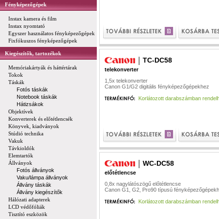
Fényképezőgépek
Instax kamera és film
Instax nyomtató
Egyszer használatos fényképezőgépek
Fixfókuszos fényképezőgépek
Kiegészítők, tartozékok
TC-DC58
Memóriakártyák és háttértárak
telekonverter
Tokok
1,5x telekonverter
Táskák
Canon G1/G2 digitális fényképezőgépekhez
Fotós táskák
Notebook táskák
Korlátozott darabszámban rendel
Hátizsákok
Objektívek
Konverterek és előtétlencsék
Könyvek, kiadványok
Stúdió technika
Vakuk
Távkioldók
Elemtartók
WC-DC58
Állványok
Fotós állványok
előtétlencse
Vaku/lámpa állványok
0,8x nagylátószögű előtétlencse
Állvány táskák
Canon G1, G2, Pro90 típusú fényképezőgépek
Állvány kiegészítők
Hálózati adapterek
Korlátozott darabszámban rendel
LCD védőfóliák
Tisztító eszközök