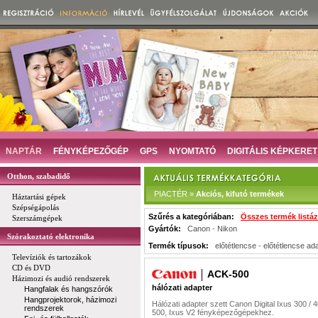
NAPTÁR
FÉNYKÉPEZŐGÉP
GPS
NYOMTATÓ
DIGITÁLIS KÉPKERET
Otthon, szabadidő
PIACTÉR »
Akciós, kifutó termékek
Háztartási gépek
Szépségápolás
Szűrés a kategóriában:
Összes termék listá
Szerszámgépek
Gyártók:
Canon
-
Nikon
Szórakoztató elektronika
Termék típusok:
előtétlencse
-
előtétlencse ad
Televíziók és tartozákok
CD és DVD
ACK-500
Házimozi és audió rendszerek
hálózati adapter
Hangfalak és hangszórók
Hangprojektorok, házimozi
Hálózati adapter szett Canon Digital Ixus 300 / 4
rendszerek
500, Ixus V2 fényképezőgépekhez.