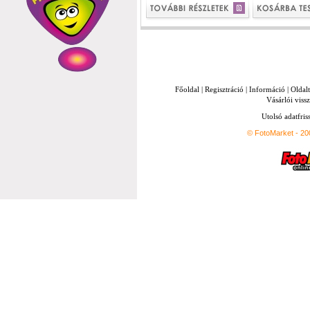
Főoldal
|
Regisztráció
|
Információ
|
Oldal
Vásárlói vissz
Utolsó adatfris
© FotoMarket - 2