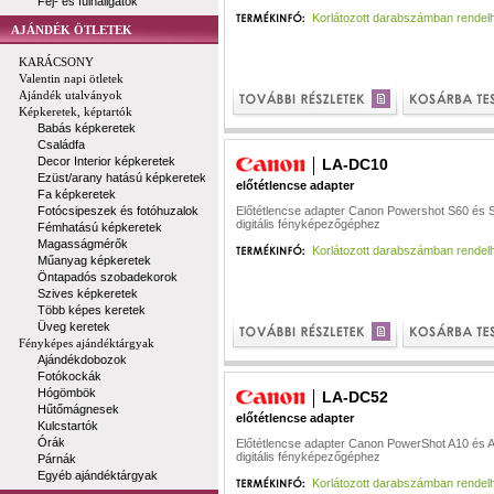
Fej- és fülhallgatók
Korlátozott darabszámban rendel
AJÁNDÉK ÖTLETEK
KARÁCSONY
Valentin napi ötletek
Ajándék utalványok
Képkeretek, képtartók
Babás képkeretek
Családfa
Decor Interior képkeretek
LA-DC10
Ezüst/arany hatású képkeretek
előtétlencse adapter
Fa képkeretek
Fotócsipeszek és fotóhuzalok
Előtétlencse adapter Canon Powershot S60 és 
digitális fényképezőgéphez
Fémhatású képkeretek
Magasságmérők
Korlátozott darabszámban rendel
Műanyag képkeretek
Öntapadós szobadekorok
Szives képkeretek
Több képes keretek
Üveg keretek
Fényképes ajándéktárgyak
Ajándékdobozok
Fotókockák
Hógömbök
LA-DC52
Hűtőmágnesek
előtétlencse adapter
Kulcstartók
Órák
Előtétlencse adapter Canon PowerShot A10 és 
digitális fényképezőgéphez
Párnák
Egyéb ajándéktárgyak
Korlátozott darabszámban rendel