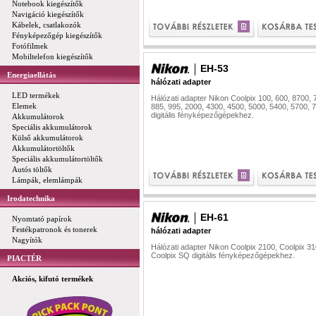
Notebook kiegészítők
Navigáció kiegészítők
Kábelek, csatlakozók
Fényképezőgép kiegészítők
Fotófilmek
Mobiltelefon kiegészítők
EH-53
Energiaellátás
hálózati adapter
LED termékek
Hálózati adapter Nikon Coolpix 100, 600, 8700, 
Elemek
885, 995, 2000, 4300, 4500, 5000, 5400, 5700, 
digitális fényképezőgépekhez.
Akkumulátorok
Speciális akkumulátorok
Külső akkumulátorok
Akkumulátortöltők
Speciális akkumulátortöltők
Autós töltők
Lámpák, elemlámpák
Irodatechnika
EH-61
Nyomtató papírok
Festékpatronok és tonerek
hálózati adapter
Nagyítók
Hálózati adapter Nikon Coolpix 2100, Coolpix 31
Coolpix SQ digitális fényképezőgépekhez.
PIACTÉR
Akciós, kifutó termékek