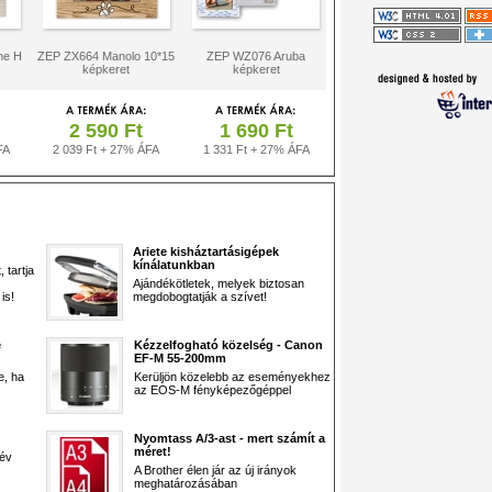
ne H
ZEP ZX664 Manolo 10*15
ZEP WZ076 Aruba
képkeret
képkeret
2 590 Ft
1 690 Ft
FA
2 039 Ft + 27% ÁFA
1 331 Ft + 27% ÁFA
Ariete kisháztartásigépek
kínálatunkban
 tartja
Ajándékötletek, melyek biztosan
is!
megdobogtatják a szívet!
e
Kézzelfogható közelség - Canon
EF-M 55-200mm
e, ha
Kerüljön közelebb az eseményekhez
az EOS-M fényképezőgéppel
Nyomtass A/3-ast - mert számít a
méret!
 év
A Brother élen jár az új irányok
meghatározásában