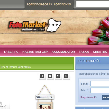
TÁBLA PC
HÁZTARTÁSI GÉP
AKKUMULÁTOR
TÁSKA
KERETEK
ecor Interior képkeretek
Megrendeléshez kérjük je
E-mail:
Jelszó:
Regisztráció