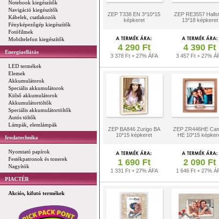
Notebook kiegészítők
Navigáció kiegészítők
ZEP T338 EN 3*10*15
ZEP RE3557 Hallst
Kábelek, csatlakozók
képkeret
13*18 képkeret
Fényképezőgép kiegészítők
Fotófilmek
Mobiltelefon kiegészítők
4 290 Ft
4 390 Ft
Energiaellátás
3 378 Ft + 27% ÁFA
3 457 Ft + 27% Á
LED termékek
Elemek
Akkumulátorok
Speciális akkumulátorok
Külső akkumulátorok
Akkumulátortöltők
Speciális akkumulátortöltők
Autós töltők
Lámpák, elemlámpák
ZEP BA846 Zurigo BA
ZEP ZR446HE Cami
10*15 képkeret
HE 10*15 képker
Irodatechnika
Nyomtató papírok
Festékpatronok és tonerek
1 690 Ft
2 090 Ft
Nagyítók
1 331 Ft + 27% ÁFA
1 646 Ft + 27% Á
PIACTÉR
Akciós, kifutó termékek