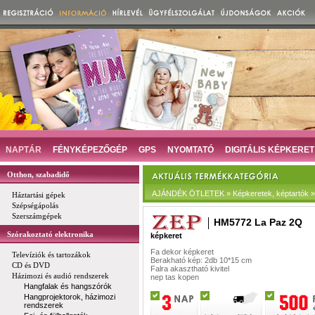
NAPTÁR
FÉNYKÉPEZŐGÉP
GPS
NYOMTATÓ
DIGITÁLIS KÉPKERET
Otthon, szabadidő
AJÁNDÉK ÖTLETEK » Képkeretek, képtartók » D
Háztartási gépek
Szépségápolás
Szerszámgépek
HM5772 La Paz 2Q
Szórakoztató elektronika
képkeret
Fa dekor képkeret
Televíziók és tartozákok
Berakható kép: 2db 10*15 cm
CD és DVD
Falra akasztható kivitel
Házimozi és audió rendszerek
nep tas kopen
Hangfalak és hangszórók
Hangprojektorok, házimozi
rendszerek