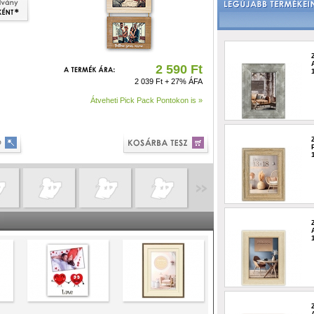
2 590 Ft
2 039 Ft + 27% ÁFA
Átveheti Pick Pack Pontokon is »