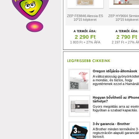
ZEP FE8846 Alessia ES
ZEP HY9664 Sirmio
10*15 képkeret
10*15 képkeret
2 290 Ft
2 790 Ft
1 803 Ft + 27% ÁFA
2 197 Ft + 27% Á
Oregon időjárás-állomások
A változatosság gyönyörködtet,
a mondás, és biztos, hogy
egyetértenek ezzel a Hamánál 
Hogyan bővíthető az iPhon
tárhelye?
Gyors megoldás arra az esetr
fogyóban a szabad kapacitás.
3 év garancia - Brother
A Brother minden termékére 3
regisztráción alapuló garanciát
biztosít.