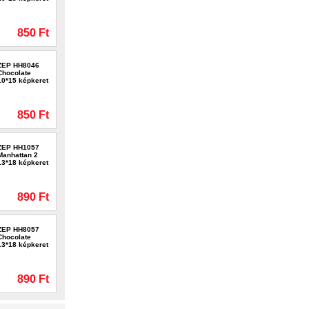
850 Ft
ZEP HH8046
Chocolate
10*15 képkeret
850 Ft
ZEP HH1057
Manhattan 2
13*18 képkeret
890 Ft
ZEP HH8057
Chocolate
13*18 képkeret
890 Ft