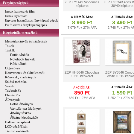
ZEP TY1449 Vincennes
ZEP TG334B Arles 
Fényképezőgépek
képkeret
30*40 képkeret
Instax kamera és film
Instax nyomtató
Egyszer használatos fényképezőgépek
8 990 Ft
3 490 Ft
Fixfókuszos fényképezőgépek
7 079 Ft + 27% ÁFA
2 748 Ft + 27% Á
Kiegészítők, tartozékok
Memóriakártyák és háttértárak
Tokok
Táskák
Fotós táskák
Notebook táskák
Hátizsákok
Objektívek
ZEP HH8046 Chocolate
ZEP SY3846 Conco
Konverterek és előtétlencsék
10*15 képkeret
White 10*15 képke
Könyvek, kiadványok
Stúdió technika
Vakuk
Távkioldók
850 Ft
1 590 Ft
Elemtartók
669 Ft + 27% ÁFA
1 252 Ft + 27% Á
Állványok
Fotós állványok
Vaku/lámpa állványok
Állvány táskák
Állvány kiegészítők
Hálózati adapterek
LCD védőfóliák
Tisztító eszközök