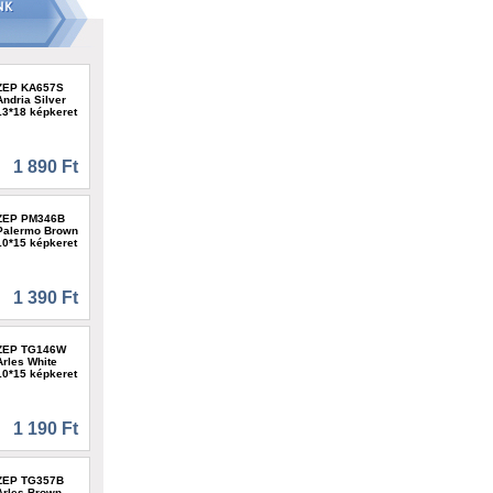
ZEP KA657S
Andria Silver
13*18 képkeret
1 890 Ft
ZEP PM346B
Palermo Brown
10*15 képkeret
1 390 Ft
ZEP TG146W
Arles White
10*15 képkeret
1 190 Ft
ZEP TG357B
Arles Brown