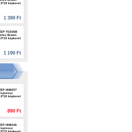
13*18 képkeret
1 390 Ft
ZEP TG346B
Arles Brown
10*15 képkeret
1 190 Ft
ZEP HH8257
Espresso
13*18 képkeret
890 Ft
ZEP HH8246
Espresso
10*15 képkeret