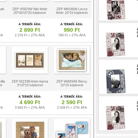
att
ZEP V5923W Niki fehér
ZEP MK546W Lecce
20*30/15*20 képkeret
fehér 10*15 képkeret
2 890 Ft
990 Ft
FA
2 276 Ft + 27% ÁFA
780 Ft + 27% ÁFA
lla
ZEP NQ33B Arlon barna
ZEP WW5946 Bercy
et
3*10*15 képkeret
10*15 képkeret
4 690 Ft
2 590 Ft
FA
3 693 Ft + 27% ÁFA
2 039 Ft + 27% ÁFA