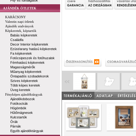
Fej- és fülhallgatók
AJÁNDÉK ÖTLETEK
KARÁCSONY
Valentin napi ötletek
Ajándék utalványok
Képkeretek, képtartók
Babás képkeretek
Családfa
Decor Interior képkeretek
Ezüst/arany hatású képkeretek
Fa képkeretek
Fotócsipeszek és fotóhuzalok
Fémhatású képkeretek
Magasságmérők
Műanyag képkeretek
Öntapadós szobadekorok
Szives képkeretek
Több képes keretek
Üveg keretek
Fényképes ajándéktárgyak
Ajándékdobozok
Fotókockák
Hógömbök
Hűtőmágnesek
Kulcstartók
Órák
Párnák
Egyéb ajándéktárgyak