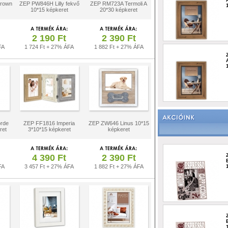
Brown
ZEP PW846H Lilly fekvő
ZEP RM723A Termoli A
10*15 képkeret
20*30 képkeret
2 190 Ft
2 390 Ft
FA
1 724 Ft + 27% ÁFA
1 882 Ft + 27% ÁFA
rde
ZEP FF1816 Imperia
ZEP ZW646 Linus 10*15
ret
3*10*15 képkeret
képkeret
4 390 Ft
2 390 Ft
FA
3 457 Ft + 27% ÁFA
1 882 Ft + 27% ÁFA