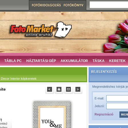
TÁBLA PC
HÁZTARTÁSI GÉP
AKKUMULÁTOR
TÁSKA
KERETEK
ecor Interior képkeretek
Megrendeléshez kérjük je
ite
E-mail:
Jelszó:
Regisztráció