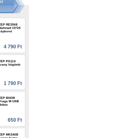
ZEP RE3568
Hallstatt 15*20
képkeret
4 790 Ft
ZEP PG114
arany hógömb
1 790 Ft
ZEP BX6W
Praga W USB
doboz
650 Ft
ZEP MK346B
Lecce barna