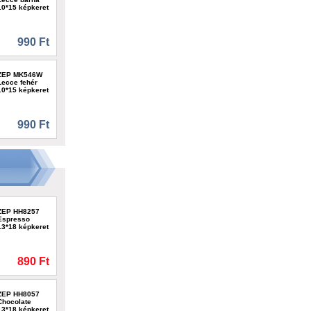
10*15 képkeret
990 Ft
ZEP MK546W
Lecce fehér
10*15 képkeret
990 Ft
ZEP HH8257
Espresso
13*18 képkeret
890 Ft
ZEP HH8057
Chocolate
13*18 képkeret