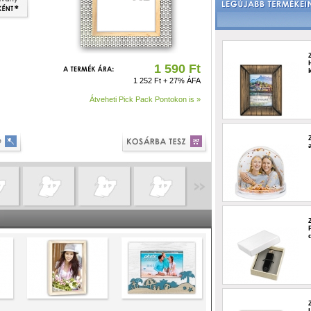
1 590 Ft
1 252 Ft + 27% ÁFA
Átveheti Pick Pack Pontokon is »