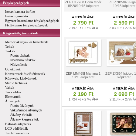
ZEP UT7768 Coira fehér
ZEP NB5846 Figa
Fényképezőgépek
15*20/10*15 képkeret
10*15 képkeret
Instax kamera és film
Instax nyomtató
Egyszer használatos fényképezőgépek
2 790 Ft
2 590 Ft
Fixfókuszos fényképezőgépek
2 197 Ft + 27% ÁFA
2 039 Ft + 27% Á
Kiegészítők, tartozékok
Memóriakártyák és háttértárak
Tokok
Táskák
Fotós táskák
Notebook táskák
Hátizsákok
Objektívek
ZEP MM465I Mamma 1
ZEP ZX864 Isidoro 
Konverterek és előtétlencsék
10*15 képkeret
képkeret
Könyvek, kiadványok
Stúdió technika
Vakuk
Távkioldók
2 190 Ft
2 690 Ft
Elemtartók
1 724 Ft + 27% ÁFA
2 118 Ft + 27% Á
Állványok
Fotós állványok
Vaku/lámpa állványok
Állvány táskák
Állvány kiegészítők
Hálózati adapterek
LCD védőfóliák
Tisztító eszközök