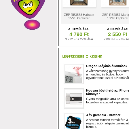
ZEP RE3568 Hallstatt
ZEP RE2857 Marti
15*20 képkeret
13*18 képkeret
4 790 Ft
2 550 Ft
3 772 Ft + 27% ÁFA
2 008 Ft + 27% Á
Oregon időjárás-állomások
A változatosság gyönyörködtet,
a mondás, és biztos, hogy
egyetértenek ezzel a Hamánál 
Hogyan bővíthető az iPhon
tárhelye?
Gyors megoldás arra az esetr
fogyóban a szabad kapacitás.
3 év garancia - Brother
A Brother minden termékére 3
regisztráción alapuló garanciát
biztosít.