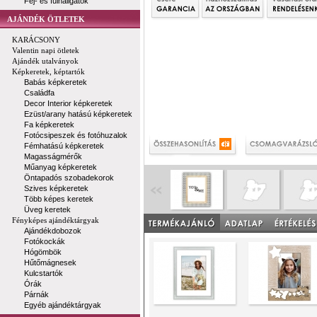
Fej- és fülhallgatók
AJÁNDÉK ÖTLETEK
KARÁCSONY
Valentin napi ötletek
Ajándék utalványok
Képkeretek, képtartók
Babás képkeretek
Családfa
Decor Interior képkeretek
Ezüst/arany hatású képkeretek
Fa képkeretek
Fotócsipeszek és fotóhuzalok
Fémhatású képkeretek
Magasságmérők
Műanyag képkeretek
Öntapadós szobadekorok
Szives képkeretek
Több képes keretek
Üveg keretek
Fényképes ajándéktárgyak
Ajándékdobozok
Fotókockák
Hógömbök
Hűtőmágnesek
Kulcstartók
Órák
Párnák
Egyéb ajándéktárgyak