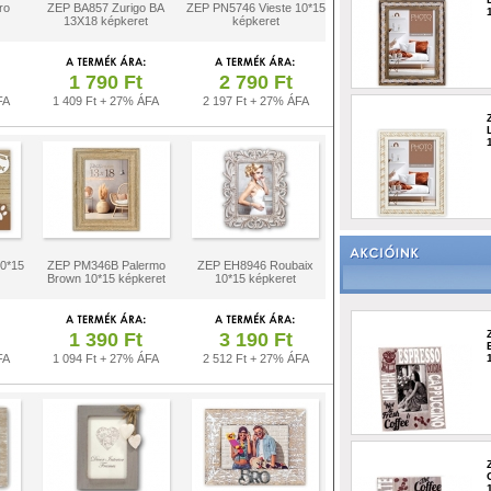
ro
ZEP BA857 Zurigo BA
ZEP PN5746 Vieste 10*15
13X18 képkeret
képkeret
1 790 Ft
2 790 Ft
FA
1 409 Ft + 27% ÁFA
2 197 Ft + 27% ÁFA
10*15
ZEP PM346B Palermo
ZEP EH8946 Roubaix
Brown 10*15 képkeret
10*15 képkeret
1 390 Ft
3 190 Ft
FA
1 094 Ft + 27% ÁFA
2 512 Ft + 27% ÁFA