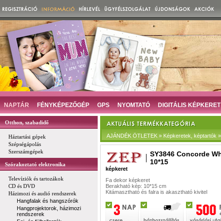
NAPTÁR
FÉNYKÉPEZŐGÉP
GPS
NYOMTATÓ
DIGITÁLIS KÉPKERET
Otthon, szabadidő
AJÁNDÉK ÖTLETEK » Képkeretek, képtartók » D
Háztartási gépek
Szépségápolás
Szerszámgépek
SY3846 Concorde Wh
10*15
Szórakoztató elektronika
képkeret
Televíziók és tartozákok
Fa dekor képkeret
CD és DVD
Berakható kép: 10*15 cm
Kitámasztható és falra is akasztható kivitel
Házimozi és audió rendszerek
Hangfalak és hangszórók
Hangprojektorok, házimozi
rendszerek