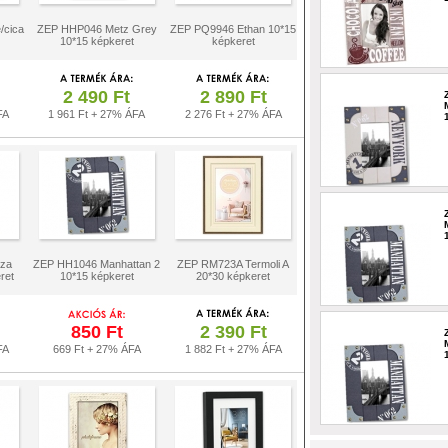
/cica
ZEP HHP046 Metz Grey
ZEP PQ9946 Ethan 10*15
10*15 képkeret
képkeret
2 490 Ft
2 890 Ft
FA
1 961 Ft + 27% ÁFA
2 276 Ft + 27% ÁFA
za
ZEP HH1046 Manhattan 2
ZEP RM723A Termoli A
ret
10*15 képkeret
20*30 képkeret
850 Ft
2 390 Ft
FA
669 Ft + 27% ÁFA
1 882 Ft + 27% ÁFA