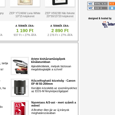
gny
ZEP YT246W Livia White
ZEP V5923B Niki fekete
10*15 képkeret
20*30/15*20 képkeret
1 190 Ft
2 890 Ft
FA
937 Ft + 27% ÁFA
2 276 Ft + 27% ÁFA
Ariete kisháztartásigépek
kínálatunkban
 tartja
Ajándékötletek, melyek biztosan
is!
megdobogtatják a szívet!
e
Kézzelfogható közelség - Canon
EF-M 55-200mm
e, ha
Kerüljön közelebb az eseményekhez
az EOS-M fényképezőgéppel
Nyomtass A/3-ast - mert számít a
méret!
 év
A Brother élen jár az új irányok
meghatározásában