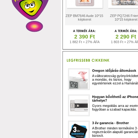
ZEP BM7646 Aude 10*15
ZEP PQ7246 Frie
képkeret
10*15 képkeret
2 390 Ft
2 290 Ft
1 882 Ft + 27% ÁFA
1 803 Ft + 27% Á
Oregon időjárás-állomások
A változatosság gyönyörködtet,
a mondás, és biztos, hogy
egyetértenek ezzel a Hamánál 
Hogyan bővíthető az iPhon
tárhelye?
Gyors megoldás arra az esetr
fogyóban a szabad kapacitás.
3 év garancia - Brother
A Brother minden termékére 3
regisztráción alapuló garanciát
biztosít.