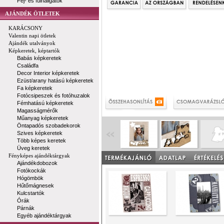
Fej- és fülhallgatók
AJÁNDÉK ÖTLETEK
KARÁCSONY
Valentin napi ötletek
Ajándék utalványok
Képkeretek, képtartók
Babás képkeretek
Családfa
Decor Interior képkeretek
Ezüst/arany hatású képkeretek
Fa képkeretek
Fotócsipeszek és fotóhuzalok
Fémhatású képkeretek
Magasságmérők
Műanyag képkeretek
Öntapadós szobadekorok
Szives képkeretek
Több képes keretek
Üveg keretek
Fényképes ajándéktárgyak
Ajándékdobozok
Fotókockák
Hógömbök
Hűtőmágnesek
Kulcstartók
Órák
Párnák
Egyéb ajándéktárgyak