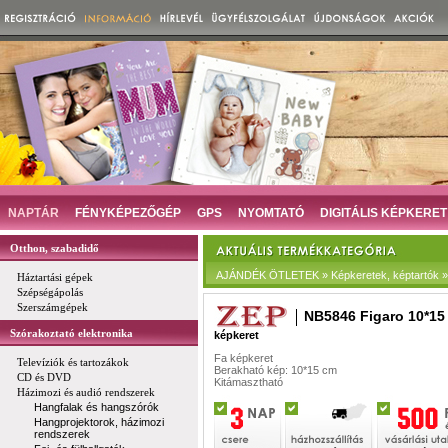
NAPTÁR
FÉNYKÉPEZŐGÉP
GPS
NYOMTATÓ
DIGITÁLIS KÉPKERET
Otthon, szabadidő
AJÁNDÉK ÖTLETEK » Képkeretek, képtartók » D
Háztartási gépek
Szépségápolás
Szerszámgépek
NB5846 Figaro 10*15
Szórakoztató elektronika
képkeret
Fa képkeret
Televíziók és tartozákok
Berakható kép: 10*15 cm
CD és DVD
Kitámasztható
Házimozi és audió rendszerek
Hangfalak és hangszórók
Hangprojektorok, házimozi
rendszerek