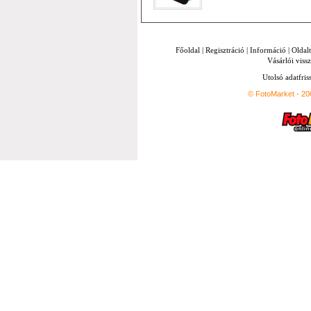
Főoldal
|
Regisztráció
|
Információ
|
Oldal
Vásárlói vissz
Utolsó adatfris
© FotoMarket - 2