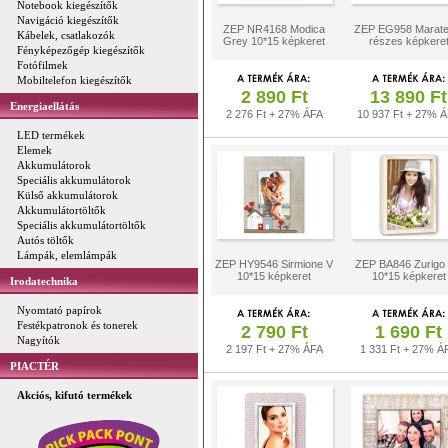
Notebook kiegészítők
Navigáció kiegészítők
ZEP NR4168 Modica
ZEP EG958 Marate
Kábelek, csatlakozók
Grey 10*15 képkeret
részes képkere
Fényképezőgép kiegészítők
Fotófilmek
Mobiltelefon kiegészítők
2 890 Ft
13 890 Ft
Energiaellátás
2 276 Ft + 27% ÁFA
10 937 Ft + 27% 
LED termékek
Elemek
Akkumulátorok
Speciális akkumulátorok
Külső akkumulátorok
Akkumulátortöltők
Speciális akkumulátortöltők
Autós töltők
Lámpák, elemlámpák
ZEP HY9546 Sirmione V
ZEP BA846 Zurigo
10*15 képkeret
10*15 képkeret
Irodatechnika
Nyomtató papírok
Festékpatronok és tonerek
2 790 Ft
1 690 Ft
Nagyítók
2 197 Ft + 27% ÁFA
1 331 Ft + 27% Á
PIACTÉR
Akciós, kifutó termékek