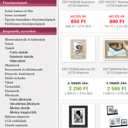
ZEP HH8246 Espresso
ZEP HH1057 Manhat
Fényképezőgépek
10*15 képkeret
13*18 képkeret
Instax kamera és film
Instax nyomtató
Egyszer használatos fényképezőgépek
850 Ft
890 Ft
Fixfókuszos fényképezőgépek
669 Ft + 27% ÁFA
701 Ft + 27% ÁF
Kiegészítők, tartozékok
Memóriakártyák és háttértárak
Tokok
Táskák
Fotós táskák
Notebook táskák
Hátizsákok
Objektívek
ZEP FE8846 Alessia ES
ZEP WW5946 Ber
Konverterek és előtétlencsék
10*15 képkeret
10*15 képkeret
Könyvek, kiadványok
Stúdió technika
Vakuk
Távkioldók
2 290 Ft
2 590 Ft
Elemtartók
1 803 Ft + 27% ÁFA
2 039 Ft + 27% Á
Állványok
Fotós állványok
Vaku/lámpa állványok
Állvány táskák
Állvány kiegészítők
Hálózati adapterek
LCD védőfóliák
Tisztító eszközök