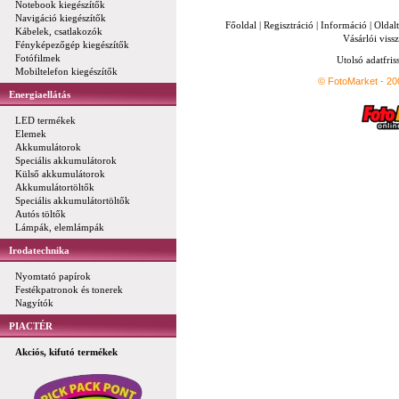
Notebook kiegészítők
Navigáció kiegészítők
Főoldal
|
Regisztráció
|
Információ
|
Oldal
Kábelek, csatlakozók
Vásárlói vissz
Fényképezőgép kiegészítők
Fotófilmek
Utolsó adatfris
Mobiltelefon kiegészítők
© FotoMarket - 2
Energiaellátás
LED termékek
Elemek
Akkumulátorok
Speciális akkumulátorok
Külső akkumulátorok
Akkumulátortöltők
Speciális akkumulátortöltők
Autós töltők
Lámpák, elemlámpák
Irodatechnika
Nyomtató papírok
Festékpatronok és tonerek
Nagyítók
PIACTÉR
Akciós, kifutó termékek