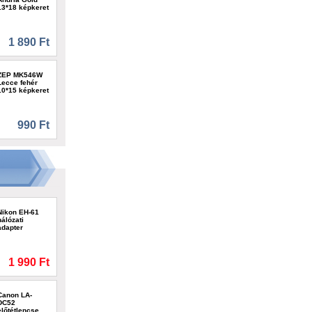
13*18 képkeret
1 890 Ft
ZEP MK546W
Lecce fehér
10*15 képkeret
990 Ft
Nikon EH-61
hálózati
adapter
1 990 Ft
Canon LA-
DC52
előtétlencse