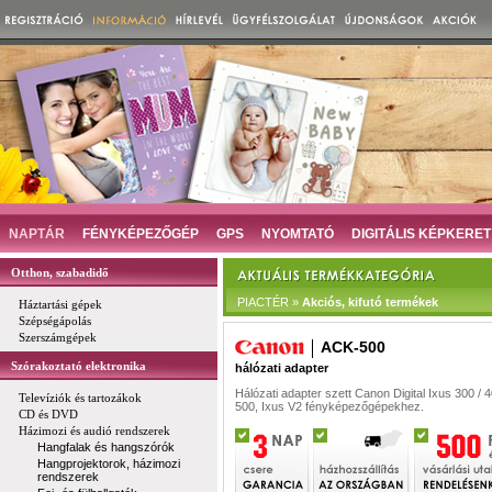
NAPTÁR
FÉNYKÉPEZŐGÉP
GPS
NYOMTATÓ
DIGITÁLIS KÉPKERET
Otthon, szabadidő
PIACTÉR »
Akciós, kifutó termékek
Háztartási gépek
Szépségápolás
Szerszámgépek
ACK-500
Szórakoztató elektronika
hálózati adapter
Hálózati adapter szett Canon Digital Ixus 300 / 4
Televíziók és tartozákok
500, Ixus V2 fényképezőgépekhez.
CD és DVD
Házimozi és audió rendszerek
Hangfalak és hangszórók
Hangprojektorok, házimozi
rendszerek