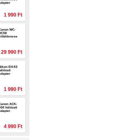
adapter
1 990 Ft
Canon WC-
DC58
előtétlencse
29 990 Ft
Nikon EH-53
hálózati
adapter
1 990 Ft
Canon ACK-
500 hálózati
adapter
4 990 Ft