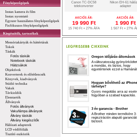
Canon TC-DC58
Nikon EH-61 hálóz
Fényképezőgépek
telekonverter
adapter
Instax kamera és film
Instax nyomtató
Egyszer használatos fényképezőgépek
19 990 Ft
1 990 Ft
Fixfókuszos fényképezőgépek
15 740 Ft + 27% ÁFA
1 567 Ft + 27% Á
Kiegészítők, tartozékok
Memóriakártyák és háttértárak
Tokok
Táskák
Fotós táskák
Oregon időjárás-állomások
Notebook táskák
A változatosság gyönyörködtet,
Hátizsákok
a mondás, és biztos, hogy
egyetértenek ezzel a Hamánál 
Objektívek
Konverterek és előtétlencsék
Könyvek, kiadványok
Hogyan bővíthető az iPhon
Stúdió technika
tárhelye?
Vakuk
Gyors megoldás arra az esetr
Távkioldók
fogyóban a szabad kapacitás.
Elemtartók
Állványok
Fotós állványok
3 év garancia - Brother
Vaku/lámpa állványok
A Brother minden termékére 3
Állvány táskák
regisztráción alapuló garanciát
Állvány kiegészítők
biztosít.
Hálózati adapterek
LCD védőfóliák
Tisztító eszközök