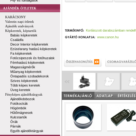
Fej- és fülhallgatók
AJÁNDÉK ÖTLETEK
KARÁCSONY
Valentin napi ötletek
Ajándék utalványok
Korlátozott darabszámban rendel
Képkeretek, képtartók
Babás képkeretek
www.canon.hu
Családfa
Decor Interior képkeretek
Ezüst/arany hatású képkeretek
Fa képkeretek
Fotócsipeszek és fotóhuzalok
Fémhatású képkeretek
Magasságmérők
Műanyag képkeretek
Öntapadós szobadekorok
Szives képkeretek
Több képes keretek
Üveg keretek
Fényképes ajándéktárgyak
Ajándékdobozok
Fotókockák
Hógömbök
Hűtőmágnesek
Kulcstartók
Órák
Párnák
Egyéb ajándéktárgyak