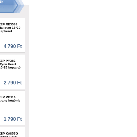
ZEP RE3568
Hallstatt 15*20
képkeret
4 790 Ft
ZEP PY382
Wynn Heart
10*15 képtartó
2 790 Ft
ZEP PG114
arany hógömb
1 790 Ft
ZEP KA857G
Andria Gold