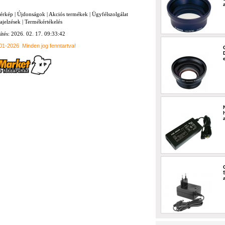
térkép
|
Újdonságok
|
Akciós termékek
|
Ügyfélszolgálat
ajelzések
|
Termékértékelés
sítés: 2026. 02. 17. 09:33:42
001-2026
Minden jog fenntartva!