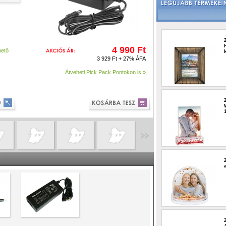
4 990 Ft
hető
3 929 Ft + 27% ÁFA
Átveheti Pick Pack Pontokon is »