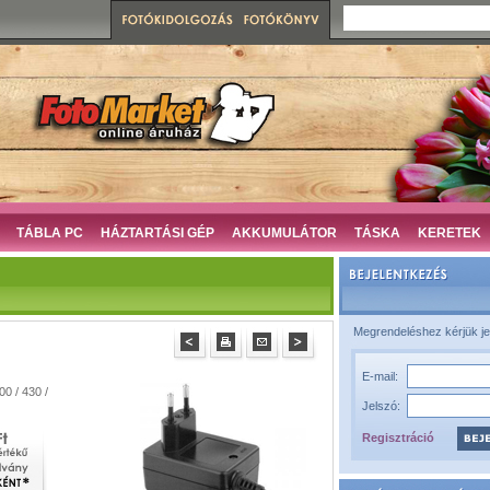
TÁBLA PC
HÁZTARTÁSI GÉP
AKKUMULÁTOR
TÁSKA
KERETEK
Megrendeléshez kérjük je
E-mail:
00 / 430 /
Jelszó:
Regisztráció