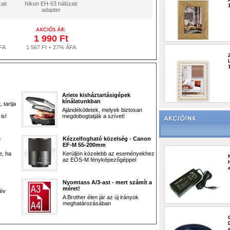
ati
Nikon EH-53 hálózati
adapter
1 990 Ft
FA
1 567 Ft + 27% ÁFA
Ariete kisháztartásigépek
kínálatunkban
 tartja
Ajándékötletek, melyek biztosan
is!
megdobogtatják a szívet!
e
Kézzelfogható közelség - Canon
EF-M 55-200mm
e, ha
Kerüljön közelebb az eseményekhez
az EOS-M fényképezőgéppel
Nyomtass A/3-ast - mert számít a
méret!
 év
A Brother élen jár az új irányok
meghatározásában