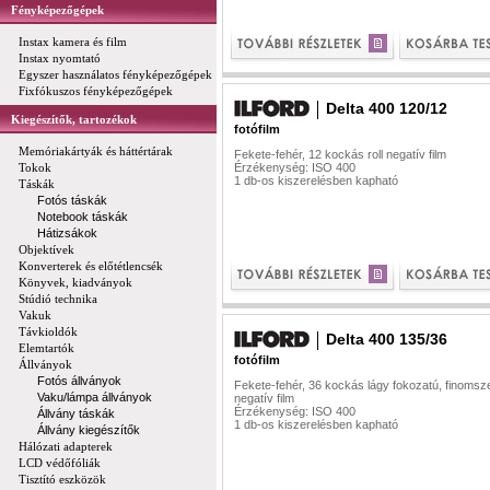
Fényképezőgépek
Instax kamera és film
Instax nyomtató
Egyszer használatos fényképezőgépek
Fixfókuszos fényképezőgépek
Delta 400 120/12
Kiegészítők, tartozékok
fotófilm
Memóriakártyák és háttértárak
Fekete-fehér, 12 kockás roll negatív film
Tokok
Érzékenység: ISO 400
1 db-os kiszerelésben kapható
Táskák
Fotós táskák
Notebook táskák
Hátizsákok
Objektívek
Konverterek és előtétlencsék
Könyvek, kiadványok
Stúdió technika
Vakuk
Távkioldók
Delta 400 135/36
Elemtartók
fotófilm
Állványok
Fotós állványok
Fekete-fehér, 36 kockás lágy fokozatú, finoms
Vaku/lámpa állványok
negatív film
Érzékenység: ISO 400
Állvány táskák
1 db-os kiszerelésben kapható
Állvány kiegészítők
Hálózati adapterek
LCD védőfóliák
Tisztító eszközök