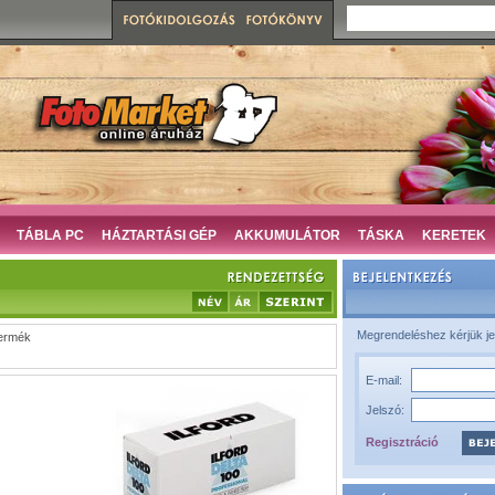
TÁBLA PC
HÁZTARTÁSI GÉP
AKKUMULÁTOR
TÁSKA
KERETEK
Megrendeléshez kérjük je
ermék
E-mail:
Jelszó:
Regisztráció