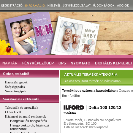
NAPTÁR
FÉNYKÉPEZŐGÉP
GPS
NYOMTATÓ
DIGITÁLIS KÉPKERET
Otthon, szabadidő
Az összes Ilford termék áruházunkban
Háztartási gépek
Szépségápolás
Terméktípus szűrés a kategóriában:
Összes t
Szerszámgépek
film
-
fotófilm
Szórakoztató elektronika
Delta 100 120/12
Televíziók és tartozákok
CD és DVD
fotófilm
Házimozi és audió rendszerek
Fekete-fehér, 12 kockás roll negatív film
Hangfalak és hangszórók
Érzékenység: ISO 100
Hangprojektorok, házimozi
1 db-os kiszerelésben kapható
rendszerek