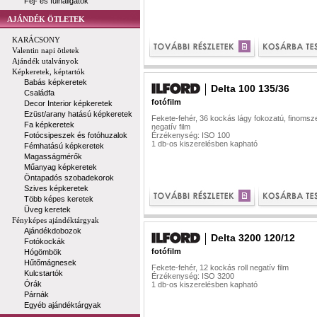
Fej- és fülhallgatók
AJÁNDÉK ÖTLETEK
KARÁCSONY
Valentin napi ötletek
Ajándék utalványok
Képkeretek, képtartók
Babás képkeretek
Delta 100 135/36
Családfa
fotófilm
Decor Interior képkeretek
Ezüst/arany hatású képkeretek
Fekete-fehér, 36 kockás lágy fokozatú, finoms
Fa képkeretek
negatív film
Fotócsipeszek és fotóhuzalok
Érzékenység: ISO 100
1 db-os kiszerelésben kapható
Fémhatású képkeretek
Magasságmérők
Műanyag képkeretek
Öntapadós szobadekorok
Szives képkeretek
Több képes keretek
Üveg keretek
Fényképes ajándéktárgyak
Ajándékdobozok
Delta 3200 120/12
Fotókockák
fotófilm
Hógömbök
Hűtőmágnesek
Fekete-fehér, 12 kockás roll negatív film
Kulcstartók
Érzékenység: ISO 3200
Órák
1 db-os kiszerelésben kapható
Párnák
Egyéb ajándéktárgyak