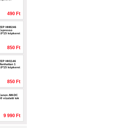
490 Ft
ZEP HH8246
Espresso
10*15 képkeret
850 Ft
ZEP HH1146
Manhattan 1
10*15 képkeret
850 Ft
Canon AW-DC
40 vízalatti tok
9 990 Ft