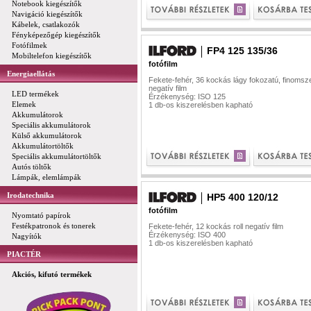
Notebook kiegészítők
Navigáció kiegészítők
Kábelek, csatlakozók
Fényképezőgép kiegészítők
Fotófilmek
FP4 125 135/36
Mobiltelefon kiegészítők
fotófilm
Energiaellátás
Fekete-fehér, 36 kockás lágy fokozatú, finoms
negatív film
LED termékek
Érzékenység: ISO 125
Elemek
1 db-os kiszerelésben kapható
Akkumulátorok
Speciális akkumulátorok
Külső akkumulátorok
Akkumulátortöltők
Speciális akkumulátortöltők
Autós töltők
Lámpák, elemlámpák
Irodatechnika
HP5 400 120/12
fotófilm
Nyomtató papírok
Festékpatronok és tonerek
Fekete-fehér, 12 kockás roll negatív film
Érzékenység: ISO 400
Nagyítók
1 db-os kiszerelésben kapható
PIACTÉR
Akciós, kifutó termékek