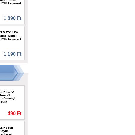
13*18 képkeret
1 890 Ft
ZEP TG146W
Arles White
10*15 képkeret
1 190 Ft
ZEP EG72
Bruno 1
karácsonyi
figura
490 Ft
ZEP 735B
kutyus
képkeret