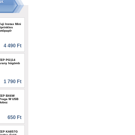
Fuji Instax Mini
Sprinkles
fotópapír
4 490 Ft
ZEP PG114
arany hógömb
1 790 Ft
ZEP BX6W
Praga W USB
doboz
650 Ft
ZEP KA857G
Andria Gold