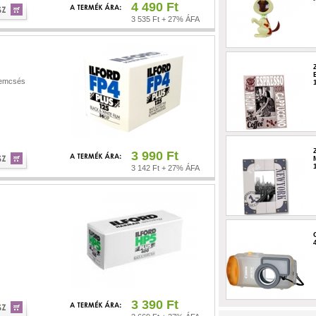
4 490 Ft
3 535 Ft + 27% ÁFA
zemcsés
3 990 Ft
3 142 Ft + 27% ÁFA
3 390 Ft